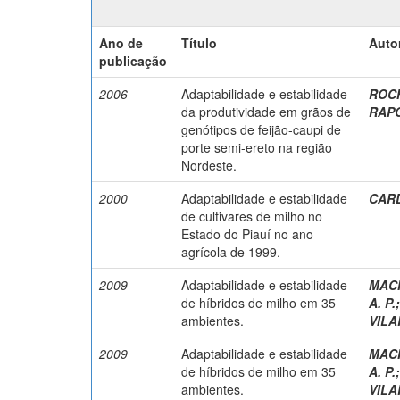
Ano de
Título
Auto
publicação
2006
Adaptabilidade e estabilidade
ROCH
da produtividade em grãos de
RAPO
genótipos de feijão-caupi de
porte semi-ereto na região
Nordeste.
2000
Adaptabilidade e estabilidade
CARD
de cultivares de milho no
Estado do Piauí no ano
agrícola de 1999.
2009
Adaptabilidade e estabilidade
MACH
de híbridos de milho em 35
A. P.
ambientes.
VILA
2009
Adaptabilidade e estabilidade
MACH
de híbridos de milho em 35
A. P.
ambientes.
VILA