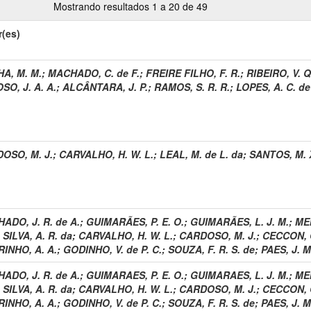
Mostrando resultados 1 a 20 de 49
r(es)
A, M. M.
;
MACHADO, C. de F.
;
FREIRE FILHO, F. R.
;
RIBEIRO, V. Q
SO, J. A. A.
;
ALCÂNTARA, J. P.
;
RAMOS, S. R. R.
;
LOPES, A. C. de
OSO, M. J.
;
CARVALHO, H. W. L.
;
LEAL, M. de L. da
;
SANTOS, M. 
ADO, J. R. de A.
;
GUIMARÃES, P. E. O.
;
GUIMARÃES, L. J. M.
;
MEI
;
SILVA, A. R. da
;
CARVALHO, H. W. L.
;
CARDOSO, M. J.
;
CECCON, 
RINHO, A. A.
;
GODINHO, V. de P. C.
;
SOUZA, F. R. S. de
;
PAES, J. M
ADO, J. R. de A.
;
GUIMARAES, P. E. O.
;
GUIMARAES, L. J. M.
;
MEI
;
SILVA, A. R. da
;
CARVALHO, H. W. L.
;
CARDOSO, M. J.
;
CECCON, 
RINHO, A. A.
;
GODINHO, V. de P. C.
;
SOUZA, F. R. S. de
;
PAES, J. M