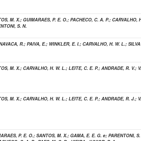
OS, M. X.
;
GUIMARAES, P. E. O.
;
PACHECO, C. A. P.
;
CARVALHO, H.
NTONI, S. N.
AVACA, R.
;
PAIVA, E.
;
WINKLER, E. I.
;
CARVALHO, H. W. L.
;
SILVA
OS, M. X.
;
CARVALHO, H. W. L.
;
LEITE, C. E. P.
;
ANDRADE, R. V.
;
V
OS, M. X.
;
CARVALHO, H. W. L.
;
LEITE, C. E. P.
;
ANDRADE, R. J.
;
V
ARAES, P. E. O.
;
SANTOS, M. X.
;
GAMA, E. E. G. e
;
PARENTONI, S.