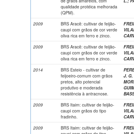
de grãos amarelos, com
L.
;
P
qualidade protéica melhorada
(QPM).
2009
BRS Aracê: cultivar de feijão-
FREI
caupi com grãos de cor verde
VILA
oliva rica em ferro e zinco.
CARV
2009
BRS Aracê: cultivar de feijão-
FREI
caupi com grãos de cor verde
VILA
oliva rica em ferro e zinco.
CARV
2014
BRS Esteio - cultivar de
PERE
feijoeiro-comum com grãos
J. G.
pretos, alto potencial
MORE
produtivo e moderada
GUIM
resistência à antracnose.
BASS
2009
BRS Itaim: cultivar de feijão-
FREI
caupi com grãos do tipo
VILA
fradinho.
CARV
2009
BRS Itaim: cultivar de feijão-
FREI
caupi com grãos do tipo
VILA