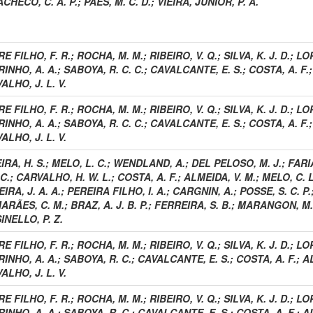
ACHECO, C. A. P.
;
PAES, M. C. D.
;
VIEIRA, JUNIOR, P. A.
RE FILHO, F. R.
;
ROCHA, M. M.
;
RIBEIRO, V. Q.
;
SILVA, K. J. D.
;
LOP
RINHO, A. A.
;
SABOYA, R. C. C.
;
CAVALCANTE, E. S.
;
COSTA, A. F.
ALHO, J. L. V.
RE FILHO, F. R.
;
ROCHA, M. M.
;
RIBEIRO, V. Q.
;
SILVA, K. J. D.
;
LOP
RINHO, A. A.
;
SABOYA, R. C. C.
;
CAVALCANTE, E. S.
;
COSTA, A. F.
ALHO, J. L. V.
IRA, H. S.
;
MELO, L. C.
;
WENDLAND, A.
;
DEL PELOSO, M. J.
;
FARIA
 C.
;
CARVALHO, H. W. L.
;
COSTA, A. F.
;
ALMEIDA, V. M.
;
MELO, C. L
IRA, J. A. A.
;
PEREIRA FILHO, I. A.
;
CARGNIN, A.
;
POSSE, S. C. P.
ARÃES, C. M.
;
BRAZ, A. J. B. P.
;
FERREIRA, S. B.
;
MARANGON, M.
INELLO, P. Z.
RE FILHO, F. R.
;
ROCHA, M. M.
;
RIBEIRO, V. Q.
;
SILVA, K. J. D.
;
LOP
RINHO, A. A.
;
SABOYA, R. C.
;
CAVALCANTE, E. S.
;
COSTA, A. F.
;
A
ALHO, J. L. V.
RE FILHO, F. R.
;
ROCHA, M. M.
;
RIBEIRO, V. Q.
;
SILVA, K. J. D.
;
LOP
RINHO, A. A.
;
SABOYA, R. C.
;
CAVALCANTE, E. S.
;
COSTA, A. F.
;
A