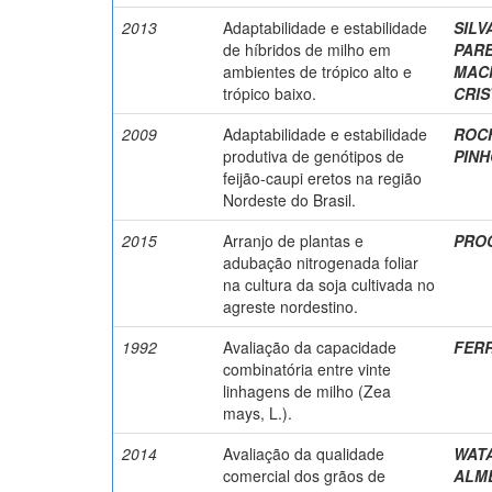
2013
Adaptabilidade e estabilidade
SILVA
de híbridos de milho em
PARE
ambientes de trópico alto e
MACH
trópico baixo.
CRIST
2009
Adaptabilidade e estabilidade
ROCH
produtiva de genótipos de
PINHO
feijão-caupi eretos na região
Nordeste do Brasil.
2015
Arranjo de plantas e
PROC
adubação nitrogenada foliar
na cultura da soja cultivada no
agreste nordestino.
1992
Avaliação da capacidade
FERR
combinatória entre vinte
linhagens de milho (Zea
mays, L.).
2014
Avaliação da qualidade
WATA
comercial dos grãos de
ALME