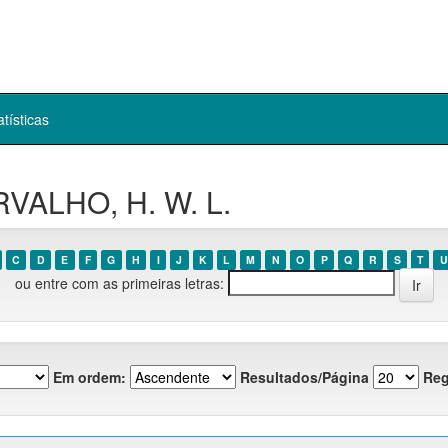
atísticas
RVALHO, H. W. L.
C
D
E
F
G
H
I
J
K
L
M
N
O
P
Q
R
S
T
U
ou entre com as primeiras letras:
Em ordem:
Resultados/Página
Reg