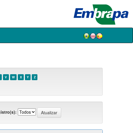
V
W
X
Y
Z
istro(s):