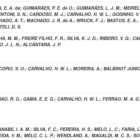
, E. A. da
;
GUIMARÃES, P. E. de O.
;
GUIMARÃES, L. J. M.
;
MEIRELL
NTONI, S. N.
;
CARDOSO, M. J.
;
CARVALHO, H. W. L.
;
GODINHO, V. 
ADO, A. T.
;
MACHADO, J. R. de A.
;
WRUCK, F. J.
;
BASTOS, E. A.
;
ELI, D. S.
A, M. M.
;
FREIRE FILHO, F. R.
;
SILVA, K. J. D.
;
RIBEIRO, V. Q.
;
CAR
, J. L. N.
;
ALCÂNTARA, J. P.
OPIO, S. O.
;
CARVALHO, H. W. L.
;
MOREIRA, A.
;
BALBINOT JUNIOR
AO, R. G.
;
GAMA, E. E. G.
;
CARVALHO, H. W. L.
;
FERRAO, M. A. G.
NABE, I. A. M.
;
SILVA, F. C.
;
PEREIRA, H. S.
;
MELO, L. C.
;
FARIA, L
IDA, V. M.
;
MELO, C. L. P.
;
WENDLAND, A.
;
MAGALDI, M. C. S.
;
SOU