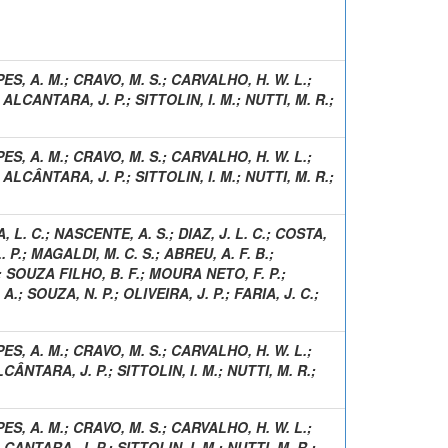
ES, A. M.
;
CRAVO, M. S.
;
CARVALHO, H. W. L.
;
;
ALCANTARA, J. P.
;
SITTOLIN, I. M.
;
NUTTI, M. R.
;
ES, A. M.
;
CRAVO, M. S.
;
CARVALHO, H. W. L.
;
;
ALCÂNTARA, J. P.
;
SITTOLIN, I. M.
;
NUTTI, M. R.
;
, L. C.
;
NASCENTE, A. S.
;
DIAZ, J. L. C.
;
COSTA,
. P.
;
MAGALDI, M. C. S.
;
ABREU, A. F. B.
;
;
SOUZA FILHO, B. F.
;
MOURA NETO, F. P.
;
 A.
;
SOUZA, N. P.
;
OLIVEIRA, J. P.
;
FARIA, J. C.
;
ES, A. M.
;
CRAVO, M. S.
;
CARVALHO, H. W. L.
;
LCÂNTARA, J. P.
;
SITTOLIN, I. M.
;
NUTTI, M. R.
;
ES, A. M.
;
CRAVO, M. S.
;
CARVALHO, H. W. L.
;
LCANTARA, J. P.
;
SITTOLIN, I. M.
;
NUTTI, M. R.
;