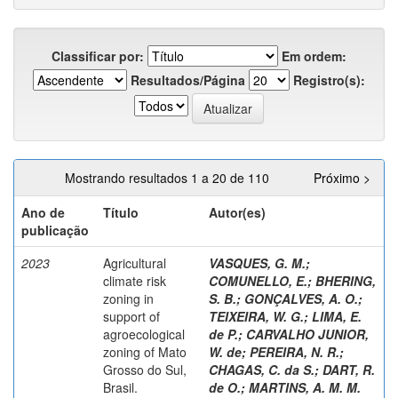
Classificar por:
Em ordem:
Resultados/Página
Registro(s):
Mostrando resultados 1 a 20 de 110
Próximo >
Ano de
Título
Autor(es)
publicação
2023
Agricultural
VASQUES, G. M.
;
climate risk
COMUNELLO, E.
;
BHERING,
zoning in
S. B.
;
GONÇALVES, A. O.
;
support of
TEIXEIRA, W. G.
;
LIMA, E.
agroecological
de P.
;
CARVALHO JUNIOR,
zoning of Mato
W. de
;
PEREIRA, N. R.
;
Grosso do Sul,
CHAGAS, C. da S.
;
DART, R.
Brasil.
de O.
;
MARTINS, A. M. M.