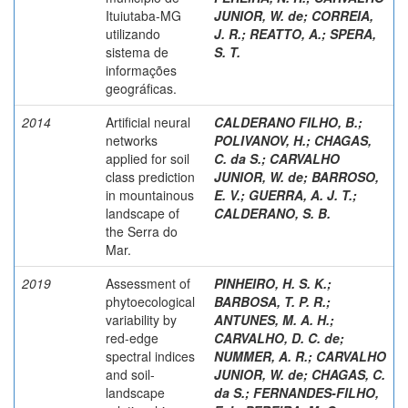
Ituiutaba-MG
JUNIOR, W. de
;
CORREIA,
utilizando
J. R.
;
REATTO, A.
;
SPERA,
sistema de
S. T.
informações
geográficas.
2014
Artificial neural
CALDERANO FILHO, B.
;
networks
POLIVANOV, H.
;
CHAGAS,
applied for soil
C. da S.
;
CARVALHO
class prediction
JUNIOR, W. de
;
BARROSO,
in mountainous
E. V.
;
GUERRA, A. J. T.
;
landscape of
CALDERANO, S. B.
the Serra do
Mar.
2019
Assessment of
PINHEIRO, H. S. K.
;
phytoecological
BARBOSA, T. P. R.
;
variability by
ANTUNES, M. A. H.
;
red-edge
CARVALHO, D. C. de
;
spectral indices
NUMMER, A. R.
;
CARVALHO
and soil-
JUNIOR, W. de
;
CHAGAS, C.
landscape
da S.
;
FERNANDES-FILHO,