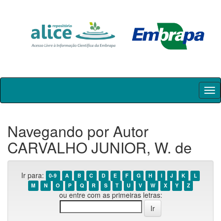
Skip
navigation
Navegando por Autor
CARVALHO JUNIOR, W. de
Ir para:
0-9
A
B
C
D
E
F
G
H
I
J
K
L
M
N
O
P
Q
R
S
T
U
V
W
X
Y
Z
ou entre com as primeiras letras: