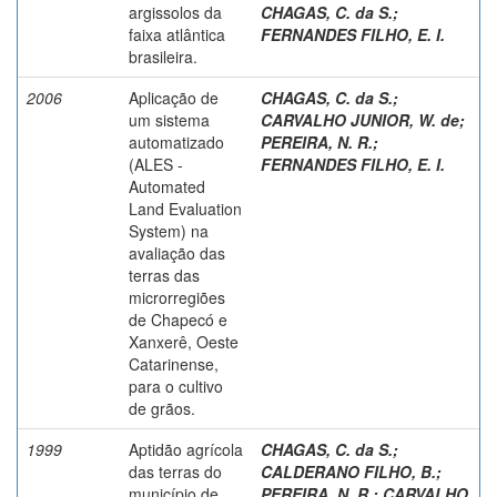
argissolos da
CHAGAS, C. da S.
;
faixa atlântica
FERNANDES FILHO, E. I.
brasileira.
2006
Aplicação de
CHAGAS, C. da S.
;
um sistema
CARVALHO JUNIOR, W. de
;
automatizado
PEREIRA, N. R.
;
(ALES -
FERNANDES FILHO, E. I.
Automated
Land Evaluation
System) na
avaliação das
terras das
microrregiões
de Chapecó e
Xanxerê, Oeste
Catarinense,
para o cultivo
de grãos.
1999
Aptidão agrícola
CHAGAS, C. da S.
;
das terras do
CALDERANO FILHO, B.
;
município de
PEREIRA, N. R.
;
CARVALHO