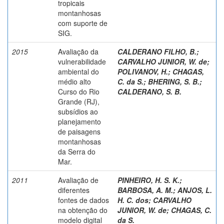
tropicais
montanhosas
com suporte de
SIG.
2015
Avaliação da
CALDERANO FILHO, B.
;
vulnerabilidade
CARVALHO JUNIOR, W. de
;
ambiental do
POLIVANOV, H.
;
CHAGAS,
médio alto
C. da S.
;
BHERING, S. B.
;
Curso do Rio
CALDERANO, S. B.
Grande (RJ),
subsídios ao
planejamento
de paisagens
montanhosas
da Serra do
Mar.
2011
Avaliação de
PINHEIRO, H. S. K.
;
diferentes
BARBOSA, A. M.
;
ANJOS, L.
fontes de dados
H. C. dos
;
CARVALHO
na obtenção do
JUNIOR, W. de
;
CHAGAS, C.
modelo digital
da S.