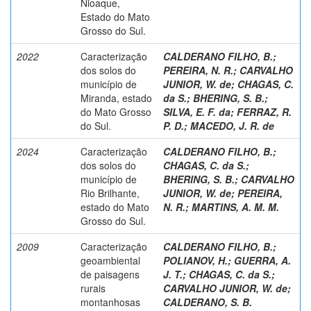
Nioaque,
Estado do Mato
Grosso do Sul.
2022
Caracterização
CALDERANO FILHO, B.
;
dos solos do
PEREIRA, N. R.
;
CARVALHO
município de
JUNIOR, W. de
;
CHAGAS, C.
Miranda, estado
da S.
;
BHERING, S. B.
;
do Mato Grosso
SILVA, E. F. da
;
FERRAZ, R.
do Sul.
P. D.
;
MACEDO, J. R. de
2024
Caracterização
CALDERANO FILHO, B.
;
dos solos do
CHAGAS, C. da S.
;
município de
BHERING, S. B.
;
CARVALHO
Rio Brilhante,
JUNIOR, W. de
;
PEREIRA,
estado do Mato
N. R.
;
MARTINS, A. M. M.
Grosso do Sul.
2009
Caracterização
CALDERANO FILHO, B.
;
geoambiental
POLIANOV, H.
;
GUERRA, A.
de paisagens
J. T.
;
CHAGAS, C. da S.
;
rurais
CARVALHO JUNIOR, W. de
;
montanhosas
CALDERANO, S. B.