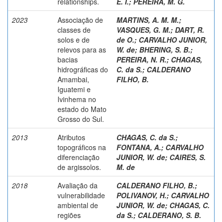
relationships.
E. I.
;
PEREIRA, M. G.
2023
Associação de
MARTINS, A. M. M.
;
classes de
VASQUES, G. M.
;
DART, R.
solos e de
de O.
;
CARVALHO JUNIOR,
relevos para as
W. de
;
BHERING, S. B.
;
bacias
PEREIRA, N. R.
;
CHAGAS,
hidrográficas do
C. da S.
;
CALDERANO
Amambai,
FILHO, B.
Iguatemi e
Ivinhema no
estado do Mato
Grosso do Sul.
2013
Atributos
CHAGAS, C. da S.
;
topográficos na
FONTANA, A.
;
CARVALHO
diferenciação
JUNIOR, W. de
;
CAIRES, S.
de argissolos.
M. de
2018
Avaliação da
CALDERANO FILHO, B.
;
vulnerabilidade
POLIVANOV, H.
;
CARVALHO
ambiental de
JUNIOR, W. de
;
CHAGAS, C.
regiões
da S.
;
CALDERANO, S. B.