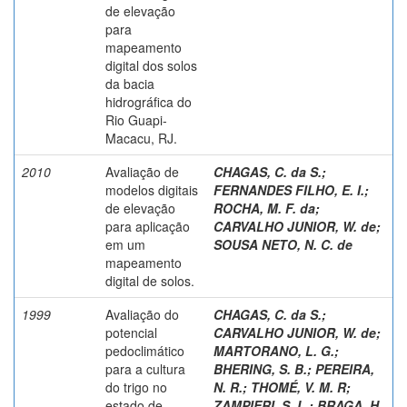
de elevação
para
mapeamento
digital dos solos
da bacia
hidrográfica do
Rio Guapi-
Macacu, RJ.
2010
Avaliação de
CHAGAS, C. da S.
;
modelos digitais
FERNANDES FILHO, E. I.
;
de elevação
ROCHA, M. F. da
;
para aplicação
CARVALHO JUNIOR, W. de
;
em um
SOUSA NETO, N. C. de
mapeamento
digital de solos.
1999
Avaliação do
CHAGAS, C. da S.
;
potencial
CARVALHO JUNIOR, W. de
;
pedoclimático
MARTORANO, L. G.
;
para a cultura
BHERING, S. B.
;
PEREIRA,
do trigo no
N. R.
;
THOMÉ, V. M. R
;
estado de
ZAMPIERI, S. L.
;
BRAGA, H.