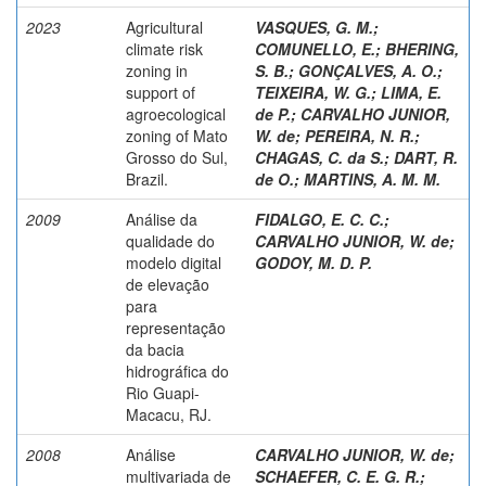
2023
Agricultural
VASQUES, G. M.
;
climate risk
COMUNELLO, E.
;
BHERING,
zoning in
S. B.
;
GONÇALVES, A. O.
;
support of
TEIXEIRA, W. G.
;
LIMA, E.
agroecological
de P.
;
CARVALHO JUNIOR,
zoning of Mato
W. de
;
PEREIRA, N. R.
;
Grosso do Sul,
CHAGAS, C. da S.
;
DART, R.
Brazil.
de O.
;
MARTINS, A. M. M.
2009
Análise da
FIDALGO, E. C. C.
;
qualidade do
CARVALHO JUNIOR, W. de
;
modelo digital
GODOY, M. D. P.
de elevação
para
representação
da bacia
hidrográfica do
Rio Guapi-
Macacu, RJ.
2008
Análise
CARVALHO JUNIOR, W. de
;
multivariada de
SCHAEFER, C. E. G. R.
;