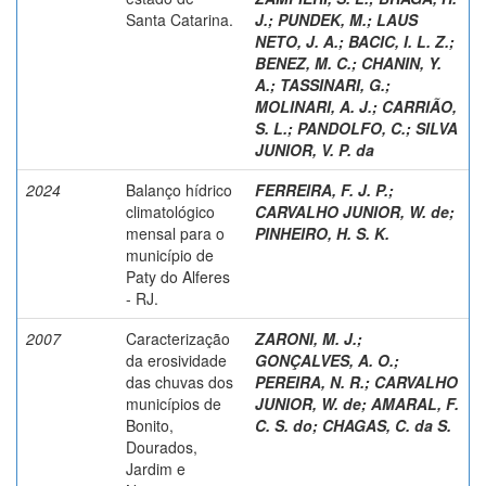
Santa Catarina.
J.
;
PUNDEK, M.
;
LAUS
NETO, J. A.
;
BACIC, I. L. Z.
;
BENEZ, M. C.
;
CHANIN, Y.
A.
;
TASSINARI, G.
;
MOLINARI, A. J.
;
CARRIÃO,
S. L.
;
PANDOLFO, C.
;
SILVA
JUNIOR, V. P. da
2024
Balanço hídrico
FERREIRA, F. J. P.
;
climatológico
CARVALHO JUNIOR, W. de
;
mensal para o
PINHEIRO, H. S. K.
município de
Paty do Alferes
- RJ.
2007
Caracterização
ZARONI, M. J.
;
da erosividade
GONÇALVES, A. O.
;
das chuvas dos
PEREIRA, N. R.
;
CARVALHO
municípios de
JUNIOR, W. de
;
AMARAL, F.
Bonito,
C. S. do
;
CHAGAS, C. da S.
Dourados,
Jardim e