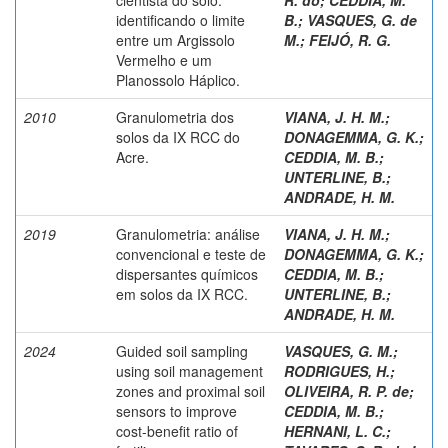
identificando o limite
B.
;
VASQUES, G. de
entre um Argissolo
M.
;
FEIJÓ, R. G.
Vermelho e um
Planossolo Háplico.
2010
Granulometria dos
VIANA, J. H. M.
;
solos da IX RCC do
DONAGEMMA, G. K.
;
Acre.
CEDDIA, M. B.
;
UNTERLINE, B.
;
ANDRADE, H. M.
2019
Granulometria: análise
VIANA, J. H. M.
;
convencional e teste de
DONAGEMMA, G. K.
;
dispersantes químicos
CEDDIA, M. B.
;
em solos da IX RCC.
UNTERLINE, B.
;
ANDRADE, H. M.
2024
Guided soil sampling
VASQUES, G. M.
;
using soil management
RODRIGUES, H.
;
zones and proximal soil
OLIVEIRA, R. P. de
;
sensors to improve
CEDDIA, M. B.
;
cost-benefit ratio of
HERNANI, L. C.
;