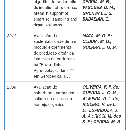
algorithm for automatic
CEDDIA, M. B.
;
delineation of reference
VASQUES, G. M.
;
areas in support of
GRUNWALD, S.
;
smart soil sampling and
BABAEIAN, E.
digital soil twins.
2011
Avaliação da
MATA, M. G. F.
;
sustentabilidade de um
CEDDIA, M. B.
;
módulo experimental
GUERRA, J. G. M.
de produção orgânica
intensiva de hortaliças
na "Fazendinha
Agroecológica km 47"
em Seropédica, RJ.
2008
Avaliação de
OLIVEIRA, F. F. de
;
coberturas mortas em
GUERRA, J. G. M.
;
cultura de alface sob
ALMEIDA, D. L. de
;
manejo orgânico.
RIBEIRO, R. de L.
D.
;
ESPINDOLA, J.
A. A.
;
RICCI, M. dos
S. F.
;
CEDDIA, M. B.