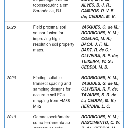
topossequência em
ALVES, B. J. R.
;
Seropédica, RJ.
CAMPOS, D. V. B.
de
;
CEDDIA, M. B.
2020
Field proximal soil
VASQUES, G. de M.
;
sensor fusion for
RODRIGUES, H. M.
;
improving high-
COELHO, M. R.
;
resolution soil property
BACA, J. F. M.
;
maps.
DART, R. de O.
;
OLIVEIRA, R. P. de
;
TEIXEIRA, W. G.
;
CEDDIA, M. B.
2020
Finding suitable
RODRIGUES, H. M.
;
transect spacing and
VASQUES, G. de M.
;
sampling designs for
OLIVEIRA, R. P. de
;
accurate soil ECa
TAVARES, S. R. de
mapping from EM38-
L.
;
CEDDIA, M. B.
;
MK2.
HERNANI, L. C.
2019
Gamaespectrômetro
RODRIGUES, H. M.
;
como ferramenta ao
NASCIMENTO, C. W.
cientista do solo:
R. do
;
CEDDIA, M.