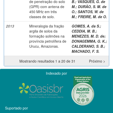
de penetração do solo
B.
;
VASQUES, G. de
(GPR) com antena de
M.
;
DURÃO, S. M. de
450 MHz em três
O.
;
SANTOS, W. de
classes de solo.
M.
;
FREIRE, M. de O.
2013
Mineralogia da fração
GOMES, A. da S.
;
argila de solos da
CEDDIA, M. B.
;
formação solimões na
MENEZES, M. D. de
;
província petrolífera de
DONAGEMMA, G. K.
;
Urucu, Amazonas.
CALDERANO, S. B.
;
MACHADO, F. S.
Mostrando resultados 1 a 20 de 31
Próximo >
Indexado por
Suportado por