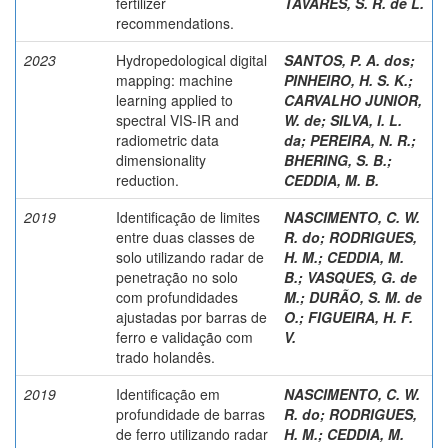
fertilizer
TAVARES, S. R. de L.
recommendations.
2023
Hydropedological digital
SANTOS, P. A. dos
;
mapping: machine
PINHEIRO, H. S. K.
;
learning applied to
CARVALHO JUNIOR,
spectral VIS-IR and
W. de
;
SILVA, I. L.
radiometric data
da
;
PEREIRA, N. R.
;
dimensionality
BHERING, S. B.
;
reduction.
CEDDIA, M. B.
2019
Identificação de limites
NASCIMENTO, C. W.
entre duas classes de
R. do
;
RODRIGUES,
solo utilizando radar de
H. M.
;
CEDDIA, M.
penetração no solo
B.
;
VASQUES, G. de
com profundidades
M.
;
DURÃO, S. M. de
ajustadas por barras de
O.
;
FIGUEIRA, H. F.
ferro e validação com
V.
trado holandês.
2019
Identificação em
NASCIMENTO, C. W.
profundidade de barras
R. do
;
RODRIGUES,
de ferro utilizando radar
H. M.
;
CEDDIA, M.