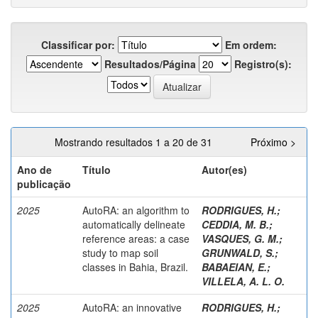
Classificar por:
Em ordem:
Resultados/Página
Registro(s):
Mostrando resultados 1 a 20 de 31
Próximo >
Ano de
Título
Autor(es)
publicação
2025
AutoRA: an algorithm to
RODRIGUES, H.
;
automatically delineate
CEDDIA, M. B.
;
reference areas: a case
VASQUES, G. M.
;
study to map soil
GRUNWALD, S.
;
classes in Bahia, Brazil.
BABAEIAN, E.
;
VILLELA, A. L. O.
2025
AutoRA: an innovative
RODRIGUES, H.
;