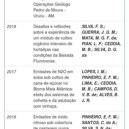
Operações Geólogo
Pedro de Moura -
Urucu - AM.
2018
Desafios e reflexões
SILVA, F. S.
;
sobre a experiência de
GUERRA, J. G. M.
;
um módulo de cultivo
MATA, M. G. F. da
;
orgânico intensivo de
PIAN, L. P.
;
CEDDIA,
hortaliças nas
M. B.
;
SILVA, D. G.
condições da Baixada
da
Fluminense.
2017
Emissões de N2O em
LOPES, I. M.
;
solos sob cultivo de
PINHEIRO, E. F. M.
;
cana-de-açúcar no
LIMA, E.
;
CEDDIA,
Bioma Mata Atlântica:
M. B.
;
CAMPOS, D.
efeito dos sistemas de
V. B. de
;
ALVES, B.
colheita e da adubação
J. R.
com vinhaça.
2018
Emissões de óxido
PINHEIRO, E. F. M.
;
nitroso sob cobertura
SANTOS, C. de A.
;
de pastagem numa
SILVA, S. N. da
;