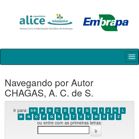
Skip
navigation
Navegando por Autor
CHAGAS, A. C. de S.
Ir para:
0-9
A
B
C
D
E
F
G
H
I
J
K
L
M
N
O
P
Q
R
S
T
U
V
W
X
Y
Z
ou entre com as primeiras letras: