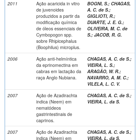
2011
Ação acaricida in vitro
BOGNI, S.
;
CHAGAS,
de juvenoides
A. C. de S.
;
produzidos a partir da
GIGLIOTI, R.
;
modificação química
DUARTE, J. E. G.
;
de óleos essenciais de
OLIVEIRA, M. C. de
Cymbopogon spp.
S.
;
JACOB, R. G.
sobre Rhipicephalus
(Boophilus) microplus.
2006
Ação anti-helmíntica
CHAGAS, A. C. de S.
;
da eprinomectina em
VIEIRA, L. S.
;
cabras em lactação da
ARAGÃO, W. R.
;
raça Anglo Nubiana.
NAVARRO, A. M. C.
;
VILELA, L. C. V.
2007
Ação de Azadirachta
CHAGAS, A. C. de S.
;
indica (Neem) em
VIEIRA, L. da S.
nematódeos
gastrintestinais de
caprinos.
2007
Ação de Azadirachta
CHAGAS, A. C. de S.
;
indica (Neem) em
VIEIRA, L. da S.