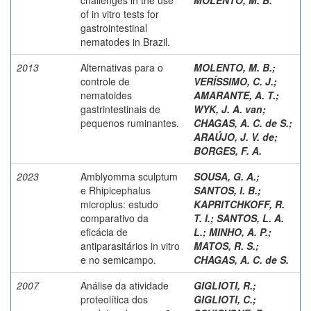
of in vitro tests for
gastrointestinal
nematodes in Brazil.
2013
Alternativas para o
MOLENTO, M. B.
;
controle de
VERÍSSIMO, C. J.
;
nematoides
AMARANTE, A. T.
;
gastrintestinais de
WYK, J. A. van
;
pequenos ruminantes.
CHAGAS, A. C. de S.
;
ARAÚJO, J. V. de
;
BORGES, F. A.
2023
Amblyomma sculptum
SOUSA, G. A.
;
e Rhipicephalus
SANTOS, I. B.
;
microplus: estudo
KAPRITCHKOFF, R.
comparativo da
T. I.
;
SANTOS, L. A.
eficácia de
L.
;
MINHO, A. P.
;
antiparasitários in vitro
MATOS, R. S.
;
e no semicampo.
CHAGAS, A. C. de S.
2007
Análise da atividade
GIGLIOTI, R.
;
proteolítica dos
GIGLIOTI, C.
;