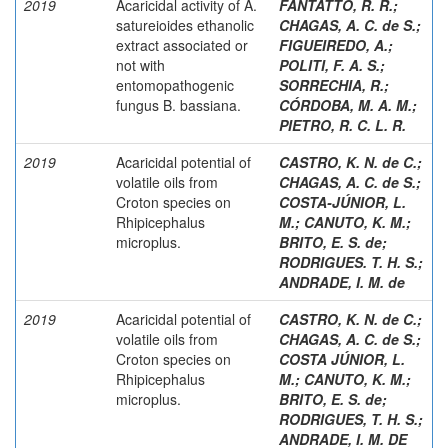
2019
Acaricidal activity of A.
FANTATTO, R. R.
;
satureioides ethanolic
CHAGAS, A. C. de S.
;
extract associated or
FIGUEIREDO, A.
;
not with
POLITI, F. A. S.
;
entomopathogenic
SORRECHIA, R.
;
fungus B. bassiana.
CÓRDOBA, M. A. M.
;
PIETRO, R. C. L. R.
2019
Acaricidal potential of
CASTRO, K. N. de C.
;
volatile oils from
CHAGAS, A. C. de S.
;
Croton species on
COSTA-JÚNIOR, L.
Rhipicephalus
M.
;
CANUTO, K. M.
;
microplus.
BRITO, E. S. de
;
RODRIGUES. T. H. S.
;
ANDRADE, I. M. de
2019
Acaricidal potential of
CASTRO, K. N. de C.
;
volatile oils from
CHAGAS, A. C. de S.
;
Croton species on
COSTA JÚNIOR, L.
Rhipicephalus
M.
;
CANUTO, K. M.
;
microplus.
BRITO, E. S. de
;
RODRIGUES, T. H. S.
;
ANDRADE, I. M. DE