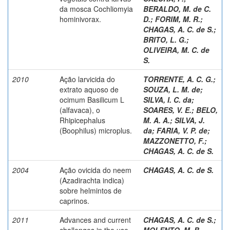
da mosca Cochliomyia
BERALDO, M. de C.
hominivorax.
D.
;
FORIM, M. R.
;
CHAGAS, A. C. de S.
;
BRITO, L. G.
;
OLIVEIRA, M. C. de
S.
2010
Ação larvicida do
TORRENTE, A. C. G.
;
extrato aquoso de
SOUZA, L. M. de
;
ocimum Basilicum L
SILVA, I. C. da
;
(alfavaca), o
SOARES, V. E.
;
BELO,
Rhipicephalus
M. A. A.
;
SILVA, J.
(Boophilus) microplus.
da
;
FARIA, V. P. de
;
MAZZONETTO, F.
;
CHAGAS, A. C. de S.
2004
Ação ovicida do neem
CHAGAS, A. C. de S.
(Azadirachta indica)
sobre helmintos de
caprinos.
2011
Advances and current
CHAGAS, A. C. de S.
;
challenges in the use
MOLENTO, M. B.