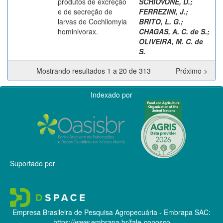
produtos de excreção
SCHIOVONE, D.
;
e de secreção de
FERREZINI, J.
;
larvas de Cochliomyia
BRITO, L. G.
;
hominivorax.
CHAGAS, A. C. de S.
;
OLIVEIRA, M. C. de
S.
Mostrando resultados 1 a 20 de 313
Próximo >
Indexado por
Suportado por
Empresa Brasileira de Pesquisa Agropecuária - Embrapa
SAC:
https://www.embrapa.br/fale-conosco