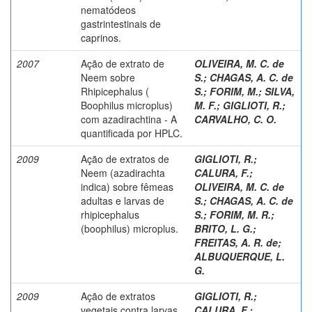
nematódeos
gastrintestinais de
caprinos.
2007
Ação de extrato de
OLIVEIRA, M. C. de
Neem sobre
S.
;
CHAGAS, A. C. de
Rhipicephalus (
S.
;
FORIM, M.
;
SILVA,
Boophilus microplus)
M. F.
;
GIGLIOTI, R.
;
com azadirachtina - A
CARVALHO, C. O.
quantificada por HPLC.
2009
Ação de extratos de
GIGLIOTI, R.
;
Neem (azadirachta
CALURA, F.
;
indica) sobre fêmeas
OLIVEIRA, M. C. de
adultas e larvas de
S.
;
CHAGAS, A. C. de
rhipicephalus
S.
;
FORIM, M. R.
;
(boophilus) microplus.
BRITO, L. G.
;
FREITAS, A. R. de
;
ALBUQUERQUE, L.
G.
2009
Ação de extratos
GIGLIOTI, R.
;
vegetais contra larvas
CALURA, F.
;