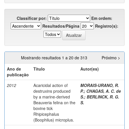
Classificar por:
Em ordem:
Resultados/Página
Registro(s):
Mostrando resultados 1 a 20 de 313
Próximo >
Ano de
Título
Autor(es)
publicação
2012
Acaricidal action of
MORAIS-URANO, R.
destruxins produced
P.
;
CHAGAS, A. C. de
by a marine-derived
S.
;
BERLINCK, R. G.
Beauveria felina on the
S.
bovine tick
Rhipicephalus
(Boophilus) microplus.