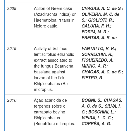
2009
Action of Neem cake
CHAGAS, A. C. de S.
;
(Azadirachta indica) on
OLIVEIRA, M. C. de
Haematobia irritans in
S.
;
GIGLIOTI, R.
;
Nelore cattle.
CALURA, F. H.
;
FORIM, M. R.
;
FREITAS, A. R. de
2019
Activity of Schinus
FANTATTO, R. R.
;
lentiscifolius ethanolic
SORRECHIA, R.
;
extract associated to
FIGUEIREDO, A.
;
the fungus Beauveria
MINHO, A. P.
;
bassiana against
CHAGAS, A. C. de S.
;
larvae of the tick
PIETRO, R.
Rhipicephalus (B.)
microplus.
2010
Ação acaricida de
BOGNI, S.
;
CHAGAS,
terpenos sobre o
A. C. de S.
;
SILVA, I.
carrapato bovino
C.
;
BOSCHINI, L.
;
Rhipicephalus
VIEIRA, L. C. C.
;
(Boophilus) microplus.
CORRÊA, A. G.