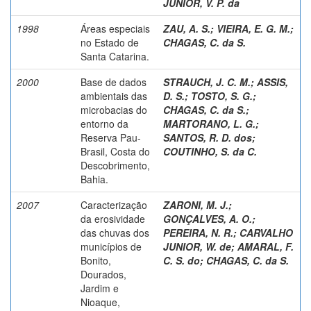
JUNIOR, V. P. da
1998
Áreas especiais
ZAU, A. S.
;
VIEIRA, E. G. M.
;
no Estado de
CHAGAS, C. da S.
Santa Catarina.
2000
Base de dados
STRAUCH, J. C. M.
;
ASSIS,
ambientais das
D. S.
;
TOSTO, S. G.
;
microbacias do
CHAGAS, C. da S.
;
entorno da
MARTORANO, L. G.
;
Reserva Pau-
SANTOS, R. D. dos
;
Brasil, Costa do
COUTINHO, S. da C.
Descobrimento,
Bahia.
2007
Caracterização
ZARONI, M. J.
;
da erosividade
GONÇALVES, A. O.
;
das chuvas dos
PEREIRA, N. R.
;
CARVALHO
municípios de
JUNIOR, W. de
;
AMARAL, F.
Bonito,
C. S. do
;
CHAGAS, C. da S.
Dourados,
Jardim e
Nioaque,