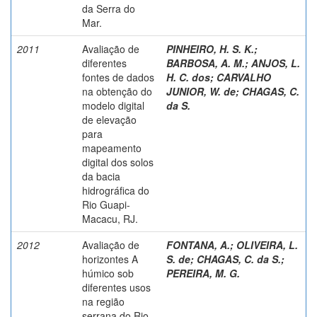
da Serra do
Mar.
2011
Avaliação de
PINHEIRO, H. S. K.
;
diferentes
BARBOSA, A. M.
;
ANJOS, L.
fontes de dados
H. C. dos
;
CARVALHO
na obtenção do
JUNIOR, W. de
;
CHAGAS, C.
modelo digital
da S.
de elevação
para
mapeamento
digital dos solos
da bacia
hidrográfica do
Rio Guapi-
Macacu, RJ.
2012
Avaliação de
FONTANA, A.
;
OLIVEIRA, L.
horizontes A
S. de
;
CHAGAS, C. da S.
;
húmico sob
PEREIRA, M. G.
diferentes usos
na região
serrana do Rio