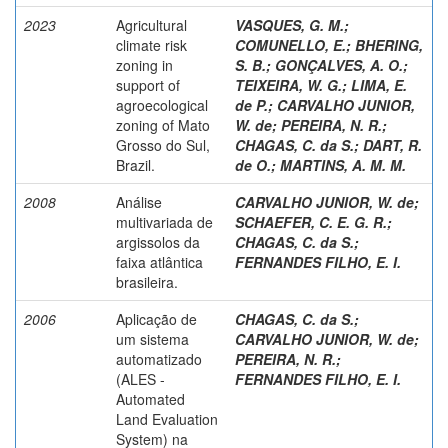
2023
Agricultural
VASQUES, G. M.
;
climate risk
COMUNELLO, E.
;
BHERING,
zoning in
S. B.
;
GONÇALVES, A. O.
;
support of
TEIXEIRA, W. G.
;
LIMA, E.
agroecological
de P.
;
CARVALHO JUNIOR,
zoning of Mato
W. de
;
PEREIRA, N. R.
;
Grosso do Sul,
CHAGAS, C. da S.
;
DART, R.
Brazil.
de O.
;
MARTINS, A. M. M.
2008
Análise
CARVALHO JUNIOR, W. de
;
multivariada de
SCHAEFER, C. E. G. R.
;
argissolos da
CHAGAS, C. da S.
;
faixa atlântica
FERNANDES FILHO, E. I.
brasileira.
2006
Aplicação de
CHAGAS, C. da S.
;
um sistema
CARVALHO JUNIOR, W. de
;
automatizado
PEREIRA, N. R.
;
(ALES -
FERNANDES FILHO, E. I.
Automated
Land Evaluation
System) na