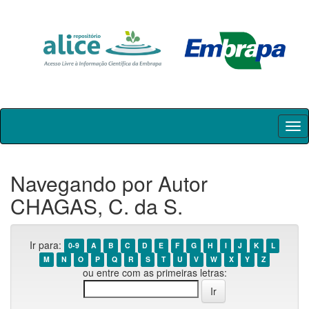
Skip
navigation
Navegando por Autor
CHAGAS, C. da S.
Ir para:
0-9
A
B
C
D
E
F
G
H
I
J
K
L
M
N
O
P
Q
R
S
T
U
V
W
X
Y
Z
ou entre com as primeiras letras: