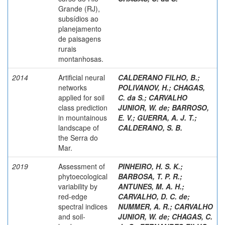
Grande (RJ),
subsídios ao
planejamento
de paisagens
rurais
montanhosas.
2014
Artificial neural
CALDERANO FILHO, B.
;
networks
POLIVANOV, H.
;
CHAGAS,
applied for soil
C. da S.
;
CARVALHO
class prediction
JUNIOR, W. de
;
BARROSO,
in mountainous
E. V.
;
GUERRA, A. J. T.
;
landscape of
CALDERANO, S. B.
the Serra do
Mar.
2019
Assessment of
PINHEIRO, H. S. K.
;
phytoecological
BARBOSA, T. P. R.
;
variability by
ANTUNES, M. A. H.
;
red-edge
CARVALHO, D. C. de
;
spectral indices
NUMMER, A. R.
;
CARVALHO
and soil-
JUNIOR, W. de
;
CHAGAS, C.