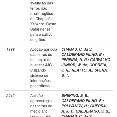
avaliação das
terras das
microrregiões
de Chapecó e
Xanxerê, Oeste
Catarinense,
para o cultivo
de grãos.
1999
Aptidão agrícola
CHAGAS, C. da S.
;
das terras do
CALDERANO FILHO, B.
;
município de
PEREIRA, N. R.
;
CARVALHO
Ituiutaba-MG
JUNIOR, W. de
;
CORREIA,
utilizando
J. R.
;
REATTO, A.
;
SPERA,
sistema de
S. T.
informações
geográficas.
2012
Aptidão
BHERING, S. B.
;
agroecológica
CALDERANO FILHO, B.
;
das terras do
POLIVANOV, H.
;
GUERRA,
médio alto
A. J. T.
;
CALDERANO, S. B.
;
curso do Rio
CHAGAS, C. da S.