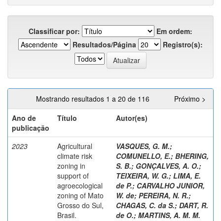
Classificar por:
Em ordem:
Resultados/Página
Registro(s):
Mostrando resultados 1 a 20 de 116
Próximo >
Ano de
Título
Autor(es)
publicação
2023
Agricultural
VASQUES, G. M.
;
climate risk
COMUNELLO, E.
;
BHERING,
zoning in
S. B.
;
GONÇALVES, A. O.
;
support of
TEIXEIRA, W. G.
;
LIMA, E.
agroecological
de P.
;
CARVALHO JUNIOR,
zoning of Mato
W. de
;
PEREIRA, N. R.
;
Grosso do Sul,
CHAGAS, C. da S.
;
DART, R.
Brasil.
de O.
;
MARTINS, A. M. M.