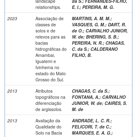
landscape
da S.
;
FERNANDES-FILHO,
relationships.
E. I.
;
PEREIRA, M. G.
2023
Associação de
MARTINS, A. M. M.
;
classes de
VASQUES, G. M.
;
DART, R.
solos e de
de O.
;
CARVALHO JUNIOR,
relevos para as
W. de
;
BHERING, S. B.
;
bacias
PEREIRA, N. R.
;
CHAGAS,
hidrográficas do
C. da S.
;
CALDERANO
Amambai,
FILHO, B.
Iguatemi e
Ivinhema no
estado do Mato
Grosso do Sul.
2013
Atributos
CHAGAS, C. da S.
;
topográficos na
FONTANA, A.
;
CARVALHO
diferenciação
JUNIOR, W. de
;
CAIRES, S.
de argissolos.
M. de
2013
Avaliação da
ANDRADE, L. C. R.
;
Qualidade do
FELICORI, T. de C.
;
Solo na Bacia
MARQUES, E. A. G.
;