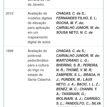
de Janeiro.
2010
Avaliação de
CHAGAS, C. da S.
;
modelos digitais
FERNANDES FILHO, E. I.
;
de elevação
ROCHA, M. F. da
;
para aplicação
CARVALHO JUNIOR, W. de
;
em um
SOUSA NETO, N. C. de
mapeamento
digital de solos.
1999
Avaliação do
CHAGAS, C. da S.
;
potencial
CARVALHO JUNIOR, W. de
;
pedoclimático
MARTORANO, L. G.
;
para a cultura
BHERING, S. B.
;
PEREIRA,
do trigo no
N. R.
;
THOMÉ, V. M. R
;
estado de
ZAMPIERI, S. L.
;
BRAGA, H.
Santa Catarina.
J.
;
PUNDEK, M.
;
LAUS
NETO, J. A.
;
BACIC, I. L. Z.
;
BENEZ, M. C.
;
CHANIN, Y.
A.
;
TASSINARI, G.
;
MOLINARI, A. J.
;
CARRIÃO,
S. L.
;
PANDOLFO, C.
;
SILVA