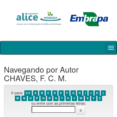
Skip
navigation
Navegando por Autor
CHAVES, F. C. M.
Ir para:
0-9
A
B
C
D
E
F
G
H
I
J
K
L
M
N
O
P
Q
R
S
T
U
V
W
X
Y
Z
ou entre com as primeiras letras: