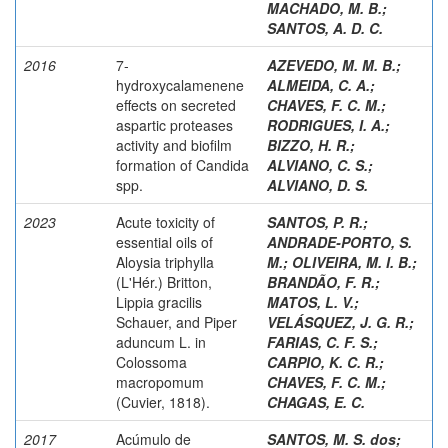
MACHADO, M. B.
;
SANTOS, A. D. C.
2016
7-
AZEVEDO, M. M. B.
;
hydroxycalamenene
ALMEIDA, C. A.
;
effects on secreted
CHAVES, F. C. M.
;
aspartic proteases
RODRIGUES, I. A.
;
activity and biofilm
BIZZO, H. R.
;
formation of Candida
ALVIANO, C. S.
;
spp.
ALVIANO, D. S.
2023
Acute toxicity of
SANTOS, P. R.
;
essential oils of
ANDRADE-PORTO, S.
Aloysia triphylla
M.
;
OLIVEIRA, M. I. B.
;
(L'Hér.) Britton,
BRANDÃO, F. R.
;
Lippia gracilis
MATOS, L. V.
;
Schauer, and Piper
VELÁSQUEZ, J. G. R.
;
aduncum L. in
FARIAS, C. F. S.
;
Colossoma
CARPIO, K. C. R.
;
macropomum
CHAVES, F. C. M.
;
(Cuvier, 1818).
CHAGAS, E. C.
2017
Acúmulo de
SANTOS, M. S. dos
;