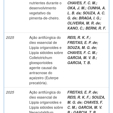
nutrientes durante o
CHAVES, F. C. M.
;
desenvolvimento
OKA, J. M.
;
CUNHA, A.
vegetativo da
L. B. da
;
SOUZA, A. C.
pimenta-de-cheiro.
G. de
;
BRAGA, I. G.
;
OLIVEIRA, M. R. de
;
KANO, C.
;
BERNI, R. F.
2025
Ação antifúngica do
REIS, R. K. F.
;
óleo essencial de
FREITAS, E. P. de
;
Lippia origanoides e
SOUZA, M. G. de
;
Lippia sidoides sobre
CHAVES, F. C. M.
;
Colletotrichum
GARCIA, M. V. B.
;
gloesporioides
GARCIA, T. B.
agente causal da
antracnose do
açaizeiro (Euterpe
precatória).
2025
Ação antifúngica do
FREITAS, E. P. de
;
óleo essencial de
REIS, R. K. F.
;
SOUZA,
Lippia origanoides e
M. G. de
;
CHAVES, F.
Lippia sidoides sobre
C. M.
;
GARCIA, M. V.
Neoscytalidium
B.
;
GARCIA, T. B.