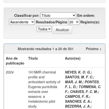
Classificar por:
Em ordem:
Resultados/Página
Registro(s):
Mostrando resultados 1 a 20 de 501
Próximo >
Ano de
Título
Autor(es)
publicação
2024
1H NMR chemical
NEVES, K. O. G.
;
profile and
SANTOS, M. F. C.
;
antioxidant activity of
MAR, J. M.
;
PONTES,
Eugenia punicifolia
F. L. D.
;
TORMENA, C.
extracts over
F.
;
CHAVES, F. C. M.
;
seasons: a
CAMPOS, F. R.
;
metabolomic pilot
SANCHES, E. A.
;
study.
BEZERRA, J. A.
;