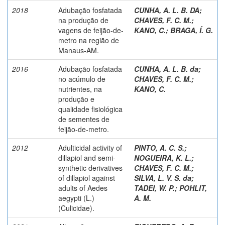
2018
Adubação fosfatada
CUNHA, A. L. B. DA
;
na produção de
CHAVES, F. C. M.
;
vagens de feijão-de-
KANO, C.
;
BRAGA, Í. G.
metro na região de
Manaus-AM.
2016
Adubação fosfatada
CUNHA, A. L. B. da
;
no acúmulo de
CHAVES, F. C. M.
;
nutrientes, na
KANO, C.
produção e
qualidade fisiológica
de sementes de
feijão-de-metro.
2012
Adulticidal activity of
PINTO, A. C. S.
;
dillapiol and semi-
NOGUEIRA, K. L.
;
synthetic derivatives
CHAVES, F. C. M.
;
of dillapiol against
SILVA, L. V. S. da
;
adults of Aedes
TADEI, W. P.
;
POHLIT,
aegypti (L.)
A. M.
(Culicidae).