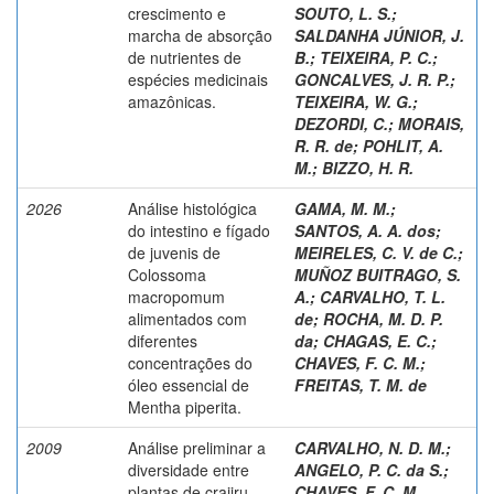
crescimento e
SOUTO, L. S.
;
marcha de absorção
SALDANHA JÚNIOR, J.
de nutrientes de
B.
;
TEIXEIRA, P. C.
;
espécies medicinais
GONCALVES, J. R. P.
;
amazônicas.
TEIXEIRA, W. G.
;
DEZORDI, C.
;
MORAIS,
R. R. de
;
POHLIT, A.
M.
;
BIZZO, H. R.
2026
Análise histológica
GAMA, M. M.
;
do intestino e fígado
SANTOS, A. A. dos
;
de juvenis de
MEIRELES, C. V. de C.
;
Colossoma
MUÑOZ BUITRAGO, S.
macropomum
A.
;
CARVALHO, T. L.
alimentados com
de
;
ROCHA, M. D. P.
diferentes
da
;
CHAGAS, E. C.
;
concentrações do
CHAVES, F. C. M.
;
óleo essencial de
FREITAS, T. M. de
Mentha piperita.
2009
Análise preliminar a
CARVALHO, N. D. M.
;
diversidade entre
ANGELO, P. C. da S.
;
plantas de crajiru
CHAVES, F. C. M.