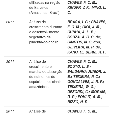
utilizadas na região
CHAVES, F. C. M.
;
de Barcelos
KINUPP, V. F.
;
MING, L.
(Amazonas, Brasil).
C.
2017
Análise de
BRAGA, I. G.
;
CHAVES,
crescimento durante
F. C. M.
;
OKA, J. M.
;
o desenvolvimento
CUNHA, A. L. B.
;
vegetativo da
SOUZA, A. C. G. de
;
pimenta-de-cheiro.
SANTOS, M. S. dos
;
OLIVEIRA, M. R. de
;
KANO, C.
;
BERNI, R. F.
2011
Análise de
CHAVES, F. C. M.
;
crescimento e
SOUTO, L. S.
;
marcha de absorção
SALDANHA JUNIOR, J.
de nutrientes de
B.
;
TEIXEIRA, P. C.
;
espécies medicinais
GONCALVES, J. R. P.
;
amazônicas.
TEIXEIRA, W. G.
;
DEZORDI, C.
;
MORAIS,
R. R.
;
POHLIT, A. M.
;
BIZZO, H. R.
2011
Análise de
CHAVES, F. C. M.
;