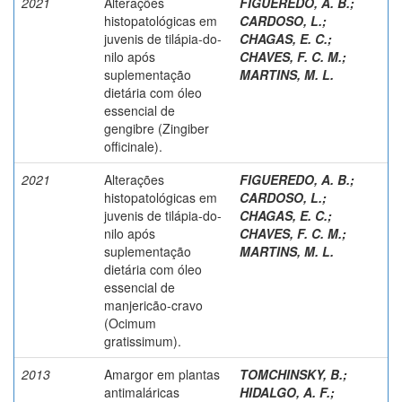
2021
Alterações
FIGUEREDO, A. B.
;
histopatológicas em
CARDOSO, L.
;
juvenis de tilápia-do-
CHAGAS, E. C.
;
nilo após
CHAVES, F. C. M.
;
suplementação
MARTINS, M. L.
dietária com óleo
essencial de
gengibre (Zingiber
officinale).
2021
Alterações
FIGUEREDO, A. B.
;
histopatológicas em
CARDOSO, L.
;
juvenis de tilápia-do-
CHAGAS, E. C.
;
nilo após
CHAVES, F. C. M.
;
suplementação
MARTINS, M. L.
dietária com óleo
essencial de
manjericão-cravo
(Ocimum
gratissimum).
2013
Amargor em plantas
TOMCHINSKY, B.
;
antimaláricas
HIDALGO, A. F.
;