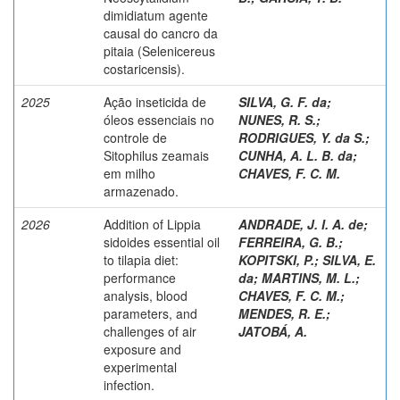
dimidiatum agente
causal do cancro da
pitaia (Selenicereus
costaricensis).
2025
Ação inseticida de
SILVA, G. F. da
;
óleos essenciais no
NUNES, R. S.
;
controle de
RODRIGUES, Y. da S.
;
Sitophilus zeamais
CUNHA, A. L. B. da
;
em milho
CHAVES, F. C. M.
armazenado.
2026
Addition of Lippia
ANDRADE, J. I. A. de
;
sidoides essential oil
FERREIRA, G. B.
;
to tilapia diet:
KOPITSKI, P.
;
SILVA, E.
performance
da
;
MARTINS, M. L.
;
analysis, blood
CHAVES, F. C. M.
;
parameters, and
MENDES, R. E.
;
challenges of air
JATOBÁ, A.
exposure and
experimental
infection.