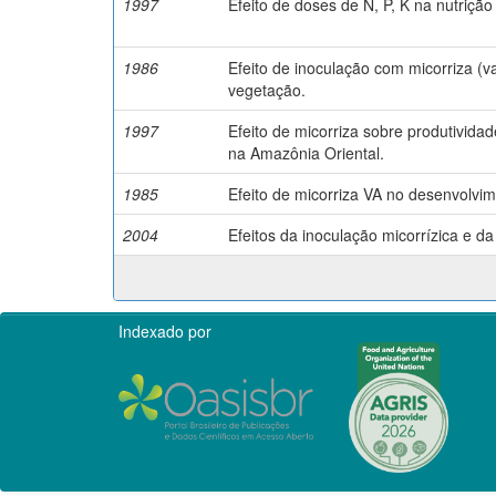
1997
Efeito de doses de N, P, K na nutriç
1986
Efeito de inoculação com micorriza (v
vegetação.
1997
Efeito de micorriza sobre produtivida
na Amazônia Oriental.
1985
Efeito de micorriza VA no desenvolvime
2004
Efeitos da inoculação micorrízica e
Indexado por