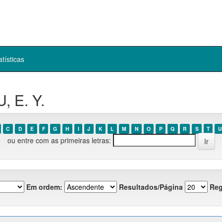
atísticas
, E. Y.
C
D
E
F
G
H
I
J
K
L
M
N
O
P
Q
R
S
T
U
ou entre com as primeiras letras:
Em ordem:
Resultados/Página
Reg