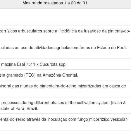
Mostrando resultados 1 a 20 de 31
orrízicos arbusculares sobre a incidência da fusariose da pimenta-do-
sociadas ao uso de atividades agrícolas em áreas do Estado do Pará.
a maxima Esal 7511 x Cucurbita spp.
a em gramado (TEG) na Amazônia Oriental.
mineral das mudas de pimenteira-do-reino micorrizadas em casca de
l processes during different phases of the cultivation system (slash &
state of Pará, Brazil.
menta-do-reino através da inoculação com fungo micorrízico vesicular-