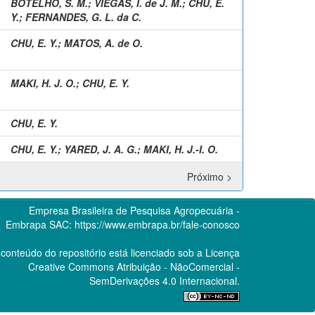
BOTELHO, S. M.
;
VIEGAS, I. de J. M.
;
CHU, E.
Y.
;
FERNANDES, G. L. da C.
CHU, E. Y.
;
MATOS, A. de O.
MAKI, H. J. O.
;
CHU, E. Y.
CHU, E. Y.
CHU, E. Y.
;
YARED, J. A. G.
;
MAKI, H. J.-I. O.
Próximo >
Empresa Brasileira de Pesquisa Agropecuária -
Embrapa
SAC:
https://www.embrapa.br/fale-conosco
conteúdo do repositório está licenciado sob a Licença
Creative Commons
Atribuição - NãoComercial -
SemDerivações 4.0 Internacional.