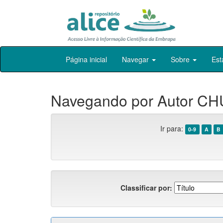
Skip
Página inicial
Navegar
Sobre
Est
navigation
Navegando por Autor CHU
Ir para:
0-9
A
B
Classificar por: