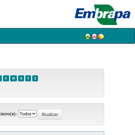
V
W
X
Y
Z
istro(s):