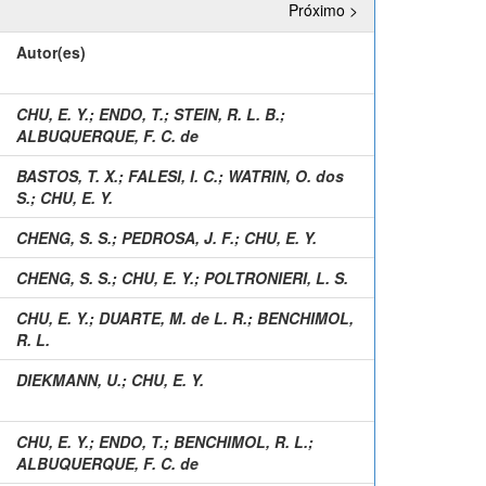
Próximo >
Autor(es)
CHU, E. Y.
;
ENDO, T.
;
STEIN, R. L. B.
;
ALBUQUERQUE, F. C. de
BASTOS, T. X.
;
FALESI, I. C.
;
WATRIN, O. dos
S.
;
CHU, E. Y.
CHENG, S. S.
;
PEDROSA, J. F.
;
CHU, E. Y.
CHENG, S. S.
;
CHU, E. Y.
;
POLTRONIERI, L. S.
CHU, E. Y.
;
DUARTE, M. de L. R.
;
BENCHIMOL,
R. L.
DIEKMANN, U.
;
CHU, E. Y.
CHU, E. Y.
;
ENDO, T.
;
BENCHIMOL, R. L.
;
ALBUQUERQUE, F. C. de