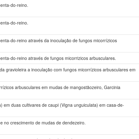
menta-do-reino.
menta-do-reino.
menta-do-reino através da inoculação de fungos micorrízicos
menta-do-reino através de fungos micorrizicos arbusculares.
l da gravioleira a inoculação com fungos micorrízicos arbusculares em
rrízicos arbusculares em mudas de mangostãozeiro, Garcinia
a) em duas cultivares de caupi (Vigna unguiculata) em casa-de-
ão e no crescimento de mudas de dendezeiro.