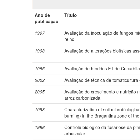
Ano de
Título
publicação
1997
Avaliação da inoculação de fungos mic
reino.
1998
Avaliação de alterações biofísicas as
1985
Avaliação de híbridos F1 de Cucurbit
2002
Avaliação de técnica de tomaticultur
2005
Avaliação do crescimento e nutrição 
arroz carbonizada.
1993
Characterization of soil microbiologica
burning) in the Bragantina zone of the 
1996
Controle biológico da fusariose da pi
arbuscular.