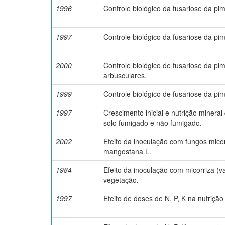
1996
Controle biológico da fusariose da pi
1997
Controle biológico da fusariose da pi
2000
Controle biológico de fusariose da pi
arbusculares.
1999
Controle biológico de fusariose da pi
1997
Crescimento inicial e nutrição minera
solo fumigado e não fumigado.
2002
Efeito da inoculação com fungos mico
mangostana L.
1984
Efeito da inoculação com micorriza (v
vegetação.
1997
Efeito de doses de N, P, K na nutriç