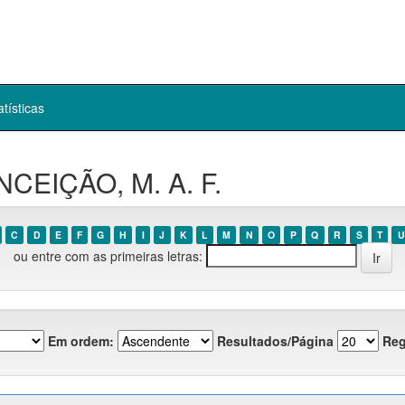
atísticas
NCEIÇÃO, M. A. F.
C
D
E
F
G
H
I
J
K
L
M
N
O
P
Q
R
S
T
U
ou entre com as primeiras letras:
Em ordem:
Resultados/Página
Reg