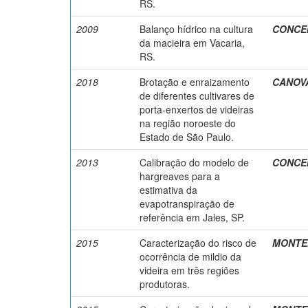
RS.
2009
Balanço hídrico na cultura
CONCEI
da macieira em Vacaria,
RS.
2018
Brotação e enraizamento
CANOVA,
de diferentes cultivares de
porta-enxertos de videiras
na região noroeste do
Estado de São Paulo.
2013
Calibração do modelo de
CONCEI
hargreaves para a
estimativa da
evapotranspiração de
referência em Jales, SP.
2015
Caracterização do risco de
MONTEIR
ocorrência de mildio da
videira em três regiões
produtoras.