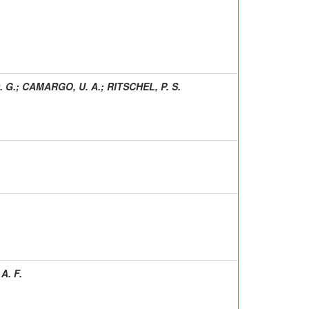
. G.
;
CAMARGO, U. A.
;
RITSCHEL, P. S.
A. F.