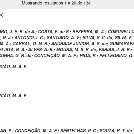
Mostrando resultados 1 a 20 de 134
s)
O, J. E. B. de A.
;
COSTA, F. de S.
;
BEZERRA, M. A.
;
COMUNELLO,
 N. J.
;
ANTONIO, I. C.
;
SANTIAGO, A. V.
;
SILVA, S. C. da
;
SILVA, F.
M. A.
;
CABRAL, O. M. R.
;
ANDRADE JUNIOR, A. S. de
;
GUIMARAES,
LISTA, B. A.
;
ALVES, A. B.
;
MOURA, M. S. B. de
;
FARIAS, J. R. B.
;
CUNHA, G. R. da
;
CONCEIÇÃO, M. A. F.
;
HIGA, R.
;
PELLEGRINO, G.
ÇÃO, M. A. F.
ÇÃO, M. A. F.
N, E.
;
CONCEIÇÃO, M. A. F.
;
SENTELHAS, P. C.
;
SOUZA, R. T. de