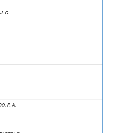
J. C.
, F. A.