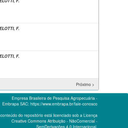
LOTTI, F.
LOTTI, F.
LOTTI, F.
Próximo >
Empresa Brasileira de Pesquisa Agropecuária -
Embrapa
SAC:
https://www.embrapa.br/fale-conosco
conteúdo do repositório está licenciado sob a Licença
Creative Commons
Atribuição - NãoComercial -
SemDerivações 4.0 Internacional.