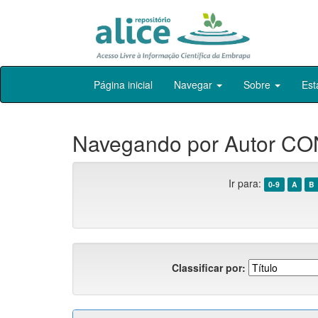
Skip
Página inicial
Navegar
Sobre
Est
navigation
Navegando por Autor CO
Ir para:
0-9
A
B
Classificar por: