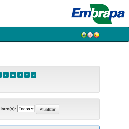
V
W
X
Y
Z
istro(s):