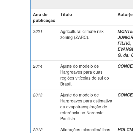
Ano de
Título
Autor(e
publicação
2021
Agricultural climate risk
MONTEIR
zoning (ZARC).
JUNIOR,
FILHO, 
EVANGE
G. da
;
2014
Ajuste do modelo de
CONCEI
Hargreaves para duas
regiões vitícolas do sul do
Brasil.
2013
Ajuste do modelo de
CONCEI
Hargreaves para estimativa
da evapotranspiração de
referência no Noroeste
Paulista.
2012
Alterações microclimáticas
HOLCMA