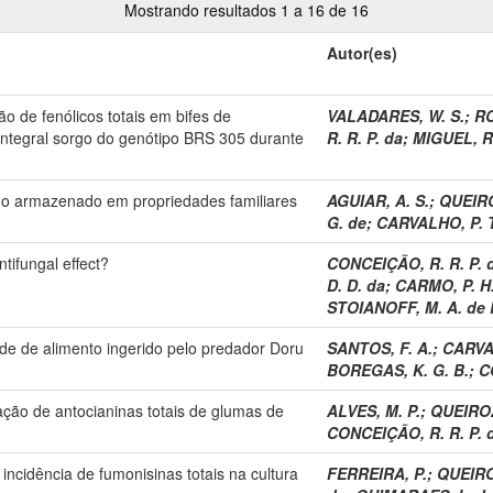
Mostrando resultados 1 a 16 de 16
Autor(es)
o de fenólicos totais em bifes de
VALADARES, W. S.
;
RO
ntegral sorgo do genótipo BRS 305 durante
R. R. P. da
;
MIGUEL, R.
o armazenado em propriedades familiares
AGUIAR, A. S.
;
QUEIROZ
G. de
;
CARVALHO, P. T
tifungal effect?
CONCEIÇÃO, R. R. P. 
D. D. da
;
CARMO, P. H.
STOIANOFF, M. A. de 
ade de alimento ingerido pelo predador Doru
SANTOS, F. A.
;
CARVAL
BOREGAS, K. G. B.
;
C
ação de antocianinas totais de glumas de
ALVES, M. P.
;
QUEIROZ,
CONCEIÇÃO, R. R. P. 
a incidência de fumonisinas totais na cultura
FERREIRA, P.
;
QUEIROZ