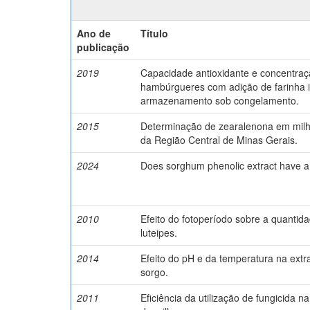
Ano de
Título
publicação
2019
Capacidade antioxidante e concentraçã
hambúrgueres com adição de farinha i
armazenamento sob congelamento.
2015
Determinação de zearalenona em milh
da Região Central de Minas Gerais.
2024
Does sorghum phenolic extract have an
2010
Efeito do fotoperíodo sobre a quantid
luteipes.
2014
Efeito do pH e da temperatura na extr
sorgo.
2011
Eficiência da utilização de fungicida n