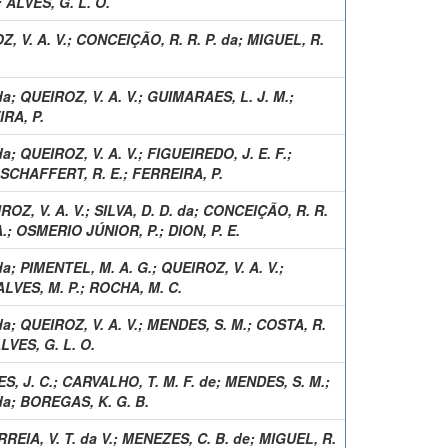
;
ALVES, G. L. O.
, V. A. V.
;
CONCEIÇÃO, R. R. P. da
;
MIGUEL, R.
da
;
QUEIROZ, V. A. V.
;
GUIMARAES, L. J. M.
;
RA, P.
da
;
QUEIROZ, V. A. V.
;
FIGUEIREDO, J. E. F.
;
SCHAFFERT, R. E.
;
FERREIRA, P.
ROZ, V. A. V.
;
SILVA, D. D. da
;
CONCEIÇÃO, R. R.
.
;
OSMERIO JÚNIOR, P.
;
DION, P. E.
da
;
PIMENTEL, M. A. G.
;
QUEIROZ, V. A. V.
;
ALVES, M. P.
;
ROCHA, M. C.
da
;
QUEIROZ, V. A. V.
;
MENDES, S. M.
;
COSTA, R.
LVES, G. L. O.
, J. C.
;
CARVALHO, T. M. F. de
;
MENDES, S. M.
;
da
;
BOREGAS, K. G. B.
REIA, V. T. da V.
;
MENEZES, C. B. de
;
MIGUEL, R.