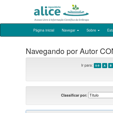
Skip
Página inicial
Navegar
Sobre
Est
navigation
Navegando por Autor CO
Ir para:
0-9
A
B
Classificar por: