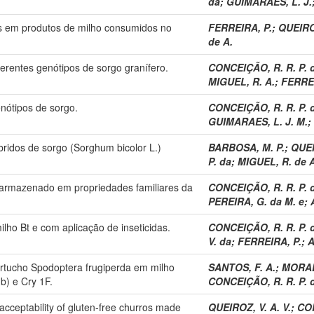
da
;
GUIMARAES, L. J.
as em produtos de milho consumidos no
FERREIRA, P.
;
QUEIROZ
de A.
ferentes genótipos de sorgo granífero.
CONCEIÇÃO, R. R. P. 
MIGUEL, R. A.
;
FERREI
enótipos de sorgo.
CONCEIÇÃO, R. R. P. 
GUIMARAES, L. J. M.
;
bridos de sorgo (Sorghum bicolor L.)
BARBOSA, M. P.
;
QUEI
P. da
;
MIGUEL, R. de A
 armazenado em propriedades familiares da
CONCEIÇÃO, R. R. P. 
PEREIRA, G. da M. e
;
lho Bt e com aplicação de inseticidas.
CONCEIÇÃO, R. R. P. 
V. da
;
FERREIRA, P.
;
A
artucho Spodoptera frugiperda em milho
SANTOS, F. A.
;
MORAES
b) e Cry 1F.
CONCEIÇÃO, R. R. P. 
cceptability of gluten-free churros made
QUEIROZ, V. A. V.
;
COR