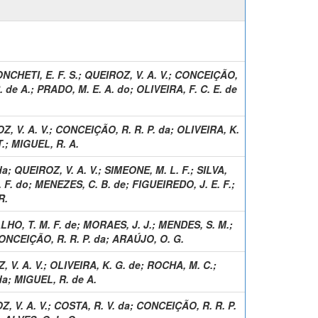
NCHETI, E. F. S.
;
QUEIROZ, V. A. V.
;
CONCEIÇÃO,
 de A.
;
PRADO, M. E. A. do
;
OLIVEIRA, F. C. E. de
, V. A. V.
;
CONCEIÇÃO, R. R. P. da
;
OLIVEIRA, K.
.
;
MIGUEL, R. A.
da
;
QUEIROZ, V. A. V.
;
SIMEONE, M. L. F.
;
SILVA,
 F. do
;
MENEZES, C. B. de
;
FIGUEIREDO, J. E. F.
;
R.
HO, T. M. F. de
;
MORAES, J. J.
;
MENDES, S. M.
;
ONCEIÇÃO, R. R. P. da
;
ARAÚJO, O. G.
 V. A. V.
;
OLIVEIRA, K. G. de
;
ROCHA, M. C.
;
da
;
MIGUEL, R. de A.
, V. A. V.
;
COSTA, R. V. da
;
CONCEIÇÃO, R. R. P.