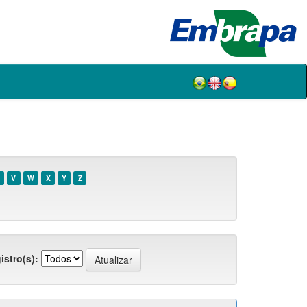
V
W
X
Y
Z
istro(s):