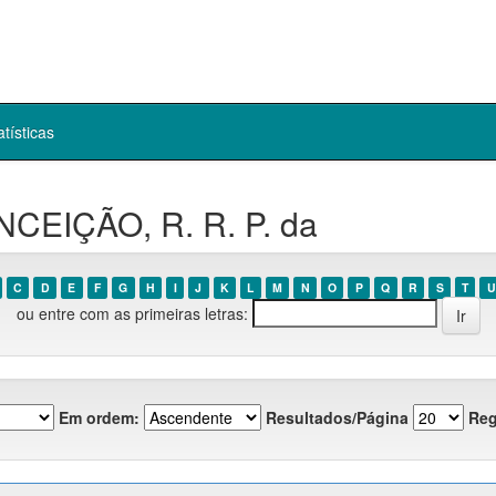
atísticas
NCEIÇÃO, R. R. P. da
C
D
E
F
G
H
I
J
K
L
M
N
O
P
Q
R
S
T
U
ou entre com as primeiras letras:
Em ordem:
Resultados/Página
Reg