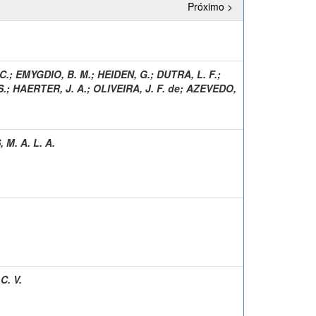
Próximo >
C.
;
EMYGDIO, B. M.
;
HEIDEN, G.
;
DUTRA, L. F.
;
S.
;
HAERTER, J. A.
;
OLIVEIRA, J. F. de
;
AZEVEDO,
M. A. L. A.
C. V.