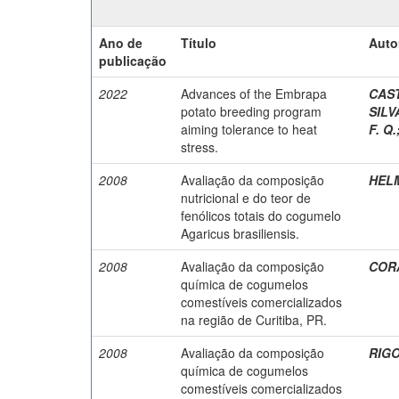
Ano de
Título
Auto
publicação
2022
Advances of the Embrapa
CAST
potato breeding program
SILVA
aiming tolerance to heat
F. Q.
stress.
2008
Avaliação da composição
HELM
nutricional e do teor de
fenólicos totais do cogumelo
Agaricus brasiliensis.
2008
Avaliação da composição
CORA
química de cogumelos
comestíveis comercializados
na região de Curitiba, PR.
2008
Avaliação da composição
RIGO
química de cogumelos
comestíveis comercializados