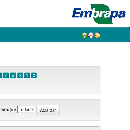
V
W
X
Y
Z
istro(s):