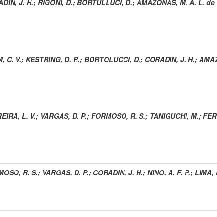
DIN, J. H.
;
RIGONI, D.
;
BORTULLUCI, D.
;
AMAZONAS, M. A. L. de 
, C. V.
;
KESTRING, D. R.
;
BORTOLUCCI, D.
;
CORADIN, J. H.
;
AMAZ
EIRA, L. V.
;
VARGAS, D. P.
;
FORMOSO, R. S.
;
TANIGUCHI, M.
;
FERR
OSO, R. S.
;
VARGAS, D. P.
;
CORADIN, J. H.
;
NINO, A. F. P.
;
LIMA, 