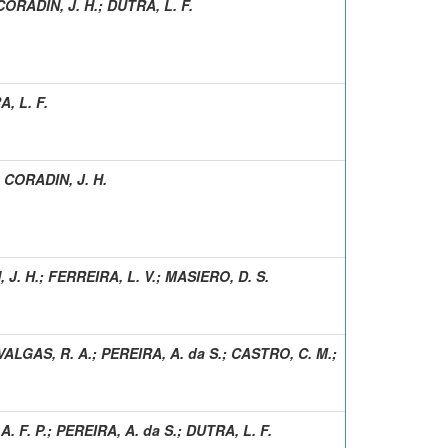
CORADIN, J. H.
;
DUTRA, L. F.
, L. F.
;
CORADIN, J. H.
 J. H.
;
FERREIRA, L. V.
;
MASIERO, D. S.
VALGAS, R. A.
;
PEREIRA, A. da S.
;
CASTRO, C. M.
;
A. F. P.
;
PEREIRA, A. da S.
;
DUTRA, L. F.