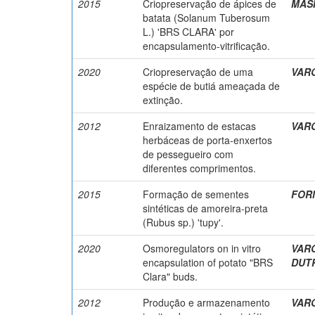
2015
Criopreservação de ápices de
MASI
batata (Solanum Tuberosum
L.) 'BRS CLARA' por
encapsulamento-vitrificação.
2020
Criopreservação de uma
VARG
espécie de butiá ameaçada de
extinção.
2012
Enraizamento de estacas
VARG
herbáceas de porta-enxertos
de pessegueiro com
diferentes comprimentos.
2015
Formação de sementes
FORM
sintéticas de amoreira-preta
(Rubus sp.) 'tupy'.
2020
Osmoregulators on in vitro
VARG
encapsulation of potato "BRS
DUTR
Clara" buds.
2012
Produção e armazenamento
VARG