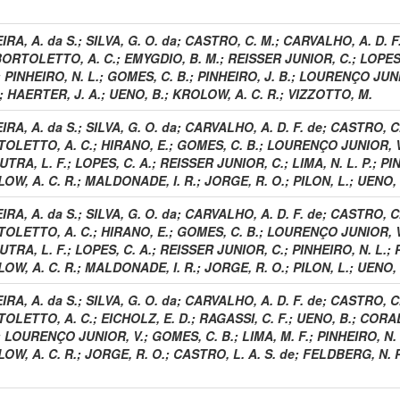
IRA, A. da S.
;
SILVA, G. O. da
;
CASTRO, C. M.
;
CARVALHO, A. D. F
BORTOLETTO, A. C.
;
EMYGDIO, B. M.
;
REISSER JUNIOR, C.
;
LOPES,
;
PINHEIRO, N. L.
;
GOMES, C. B.
;
PINHEIRO, J. B.
;
LOURENÇO JUNI
;
HAERTER, J. A.
;
UENO, B.
;
KROLOW, A. C. R.
;
VIZZOTTO, M.
IRA, A. da S.
;
SILVA, G. O. da
;
CARVALHO, A. D. F. de
;
CASTRO, C.
OLETTO, A. C.
;
HIRANO, E.
;
GOMES, C. B.
;
LOURENÇO JUNIOR, V
UTRA, L. F.
;
LOPES, C. A.
;
REISSER JUNIOR, C.
;
LIMA, N. L. P.
;
PIN
OW, A. C. R.
;
MALDONADE, I. R.
;
JORGE, R. O.
;
PILON, L.
;
UENO, 
IRA, A. da S.
;
SILVA, G. O. da
;
CARVALHO, A. D. F. de
;
CASTRO, C.
OLETTO, A. C.
;
HIRANO, E.
;
GOMES, C. B.
;
LOURENÇO JUNIOR, V
UTRA, L. F.
;
LOPES, C. A.
;
REISSER JUNIOR, C.
;
PINHEIRO, N. L.
;
OW, A. C. R.
;
MALDONADE, I. R.
;
JORGE, R. O.
;
PILON, L.
;
UENO, 
IRA, A. da S.
;
SILVA, G. O. da
;
CARVALHO, A. D. F. de
;
CASTRO, C.
OLETTO, A. C.
;
EICHOLZ, E. D.
;
RAGASSI, C. F.
;
UENO, B.
;
CORADI
;
LOURENÇO JUNIOR, V.
;
GOMES, C. B.
;
LIMA, M. F.
;
PINHEIRO, N. 
OW, A. C. R.
;
JORGE, R. O.
;
CASTRO, L. A. S. de
;
FELDBERG, N. P