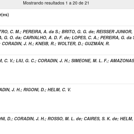
Mostrando resultados 1 a 20 de 21
r(es)
RO, C. M.
;
PEREIRA, A. da S.
;
BRITO, G. G. de
;
REISSER JUNIOR, 
, G. O. da
;
CARVALHO, A. D. F. de
;
LOPES, C. A.
;
PEREIRA, G. da 
;
CORADIN, J. H.
;
KNEIB, R.
;
WOLTER, D.
;
GUZMÁN, R.
, C. V.
;
LIU, G. C.
;
CORADIN, J. H.
;
SIMEONE, M. L. F.
;
AMAZONAS, 
DIN, J. H.
;
RIGONI, D.
;
HELM, C. V.
NI, D.
;
CORADIN, J. H.
;
ROSSO, M. L. de
;
CAIRES, S. K. de
;
HELM, 