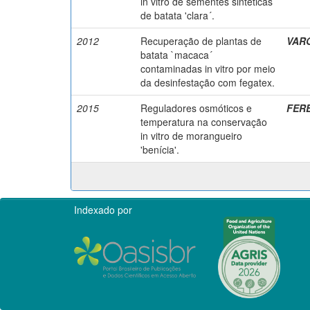
in vitro de sementes sintéticas
de batata 'clara´.
2012
Recuperação de plantas de
VARG
batata `macaca´
contaminadas in vitro por meio
da desinfestação com fegatex.
2015
Reguladores osmóticos e
FERE
temperatura na conservação
in vitro de morangueiro
'benícia'.
Indexado por