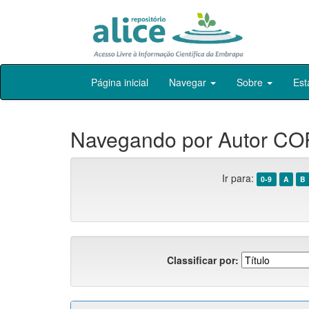
Skip
Página inicial
Navegar
Sobre
Est
navigation
Navegando por Autor COR
Ir para:
0-9
A
B
Classificar por: