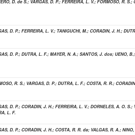
ERO, D. de S.
;
VARGAS, D. P.
;
FERREIRA, L. V.
;
FORMOSO, R. S.
;
AS, D. P.
;
FERREIRA, L. V.
;
TANIGUCHI, M.
;
CORADIN, J. H.
;
DUTRA
AS, D. P.
;
DUTRA, L. F.
;
MAYER, N. A.
;
SANTOS, J. dos
;
UENO, B.
OSO, R. S.
;
VARGAS, D. P.
;
DUTRA, L. F.
;
COSTA, R. R.
;
CORADIN,
AS, D. P.
;
CORADIN, J. H.
;
FERREIRA, L. V.
;
DORNELES, A. O. S.
;
A, L. F.
AS, D. P.
;
CORADIN, J. H.
;
COSTA, R. R. da
;
VALGAS, R. A.
;
NINO, 