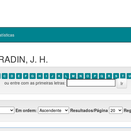
atísticas
ADIN, J. H.
C
D
E
F
G
H
I
J
K
L
M
N
O
P
Q
R
S
T
U
ou entre com as primeiras letras:
Em ordem:
Resultados/Página
Reg