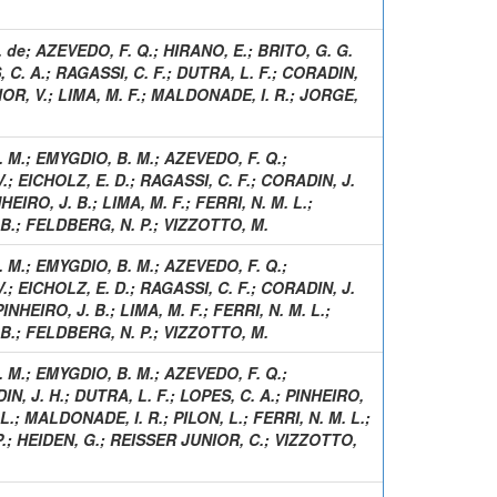
. de
;
AZEVEDO, F. Q.
;
HIRANO, E.
;
BRITO, G. G.
 C. A.
;
RAGASSI, C. F.
;
DUTRA, L. F.
;
CORADIN,
OR, V.
;
LIMA, M. F.
;
MALDONADE, I. R.
;
JORGE,
 M.
;
EMYGDIO, B. M.
;
AZEVEDO, F. Q.
;
.
;
EICHOLZ, E. D.
;
RAGASSI, C. F.
;
CORADIN, J.
HEIRO, J. B.
;
LIMA, M. F.
;
FERRI, N. M. L.
;
B.
;
FELDBERG, N. P.
;
VIZZOTTO, M.
 M.
;
EMYGDIO, B. M.
;
AZEVEDO, F. Q.
;
.
;
EICHOLZ, E. D.
;
RAGASSI, C. F.
;
CORADIN, J.
PINHEIRO, J. B.
;
LIMA, M. F.
;
FERRI, N. M. L.
;
B.
;
FELDBERG, N. P.
;
VIZZOTTO, M.
 M.
;
EMYGDIO, B. M.
;
AZEVEDO, F. Q.
;
N, J. H.
;
DUTRA, L. F.
;
LOPES, C. A.
;
PINHEIRO,
L.
;
MALDONADE, I. R.
;
PILON, L.
;
FERRI, N. M. L.
;
.
;
HEIDEN, G.
;
REISSER JUNIOR, C.
;
VIZZOTTO,