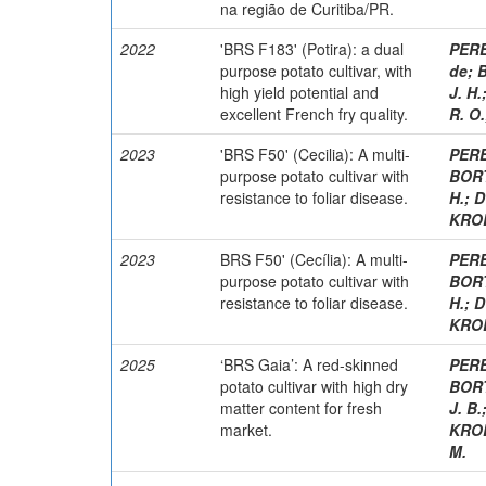
na região de Curitiba/PR.
2022
'BRS F183' (Potira): a dual
PERE
purpose potato cultivar, with
de
;
high yield potential and
J. H.
excellent French fry quality.
R. O.
2023
'BRS F50' (Cecilia): A multi-
PERE
purpose potato cultivar with
BORT
resistance to foliar disease.
H.
;
D
KROL
2023
BRS F50' (Cecília): A multi-
PERE
purpose potato cultivar with
BORT
resistance to foliar disease.
H.
;
D
KROL
2025
‘BRS Gaia’: A red-skinned
PERE
potato cultivar with high dry
BORT
matter content for fresh
J. B.
market.
KROL
M.