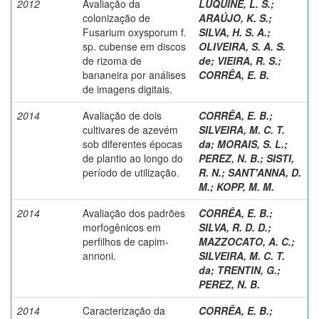
2012
Avaliação da
LUQUINE, L. S.
;
colonização de
ARAÚJO, K. S.
;
Fusarium oxysporum f.
SILVA, H. S. A.
;
sp. cubense em discos
OLIVEIRA, S. A. S.
de rizoma de
de
;
VIEIRA, R. S.
;
bananeira por análises
CORRÊA, E. B.
de imagens digitais.
2014
Avaliação de dois
CORRÊA, E. B.
;
cultivares de azevém
SILVEIRA, M. C. T.
sob diferentes épocas
da
;
MORAIS, S. L.
;
de plantio ao longo do
PEREZ, N. B.
;
SISTI,
período de utilização.
R. N.
;
SANT'ANNA, D.
M.
;
KOPP, M. M.
2014
Avaliação dos padrões
CORRÊA, E. B.
;
morfogênicos em
SILVA, R. D. D.
;
perfilhos de capim-
MAZZOCATO, A. C.
;
annoni.
SILVEIRA, M. C. T.
da
;
TRENTIN, G.
;
PEREZ, N. B.
2014
Caracterização da
CORRÊA, E. B.
;