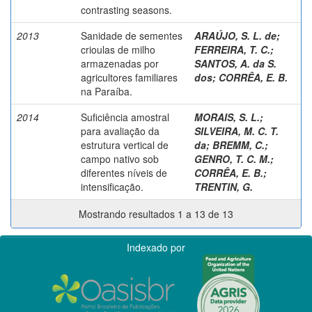
contrasting seasons.
2013
Sanidade de sementes
ARAÚJO, S. L. de
;
crioulas de milho
FERREIRA, T. C.
;
armazenadas por
SANTOS, A. da S.
agricultores familiares
dos
;
CORRÊA, E. B.
na Paraíba.
2014
Suficiência amostral
MORAIS, S. L.
;
para avaliação da
SILVEIRA, M. C. T.
estrutura vertical de
da
;
BREMM, C.
;
campo nativo sob
GENRO, T. C. M.
;
diferentes níveis de
CORRÊA, E. B.
;
intensificação.
TRENTIN, G.
Mostrando resultados 1 a 13 de 13
Indexado por