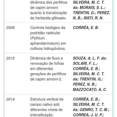
dinâmica dos perfilhos
SILVEIRA, M. C. T.
de capim-annoni
da
;
MORAIS, S. L.
;
quanto à translocação
TRENTIN, G.
;
PEREZ,
do herbicida glifosato.
N. B.
;
SISTI, R. N.
2009
Controle biológico da
CORRÊA, E. B.
podridão radicular
(Pythium
aphanidermatum) em
cultivos hidropônicos.
2015
Dinâmica de fluxo e
SOUZA, A. L. F. de
;
renovação de folhas
SOLARI, F. L.
;
em diferentes
CORRÊA, E. B.
;
gerações de perfilhos
SILVEIRA, M. C. T.
de capim annoni-2.
da
;
TRENTIN, G.
;
PEREZ, N. B.
;
MAZZOCATO, A. C.
2014
Estrutura vertical de
CORRÊA, E. B.
;
campo nativo sob
SILVEIRA, M. C. T.
diferentes níveis de
da
;
GENRO, T. C. M.
;
intensificação.
CORREA, J. U. P.
;