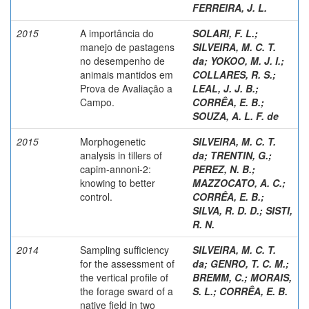
FERREIRA, J. L.
2015
A importância do
SOLARI, F. L.
;
manejo de pastagens
SILVEIRA, M. C. T.
no desempenho de
da
;
YOKOO, M. J. I.
;
animais mantidos em
COLLARES, R. S.
;
Prova de Avaliação a
LEAL, J. J. B.
;
Campo.
CORRÊA, E. B.
;
SOUZA, A. L. F. de
2015
Morphogenetic
SILVEIRA, M. C. T.
analysis in tillers of
da
;
TRENTIN, G.
;
capim-annoni-2:
PEREZ, N. B.
;
knowing to better
MAZZOCATO, A. C.
;
control.
CORRÊA, E. B.
;
SILVA, R. D. D.
;
SISTI,
R. N.
2014
Sampling sufficiency
SILVEIRA, M. C. T.
for the assessment of
da
;
GENRO, T. C. M.
;
the vertical profile of
BREMM, C.
;
MORAIS,
the forage sward of a
S. L.
;
CORRÊA, E. B.
native field in two