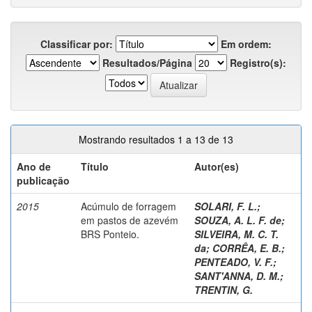
Classificar por:
Em ordem:
Resultados/Página
Registro(s):
Mostrando resultados 1 a 13 de 13
Ano de
Título
Autor(es)
publicação
2015
Acúmulo de forragem
SOLARI, F. L.
;
em pastos de azevém
SOUZA, A. L. F. de
;
BRS Ponteio.
SILVEIRA, M. C. T.
da
;
CORRÊA, E. B.
;
PENTEADO, V. F.
;
SANT'ANNA, D. M.
;
TRENTIN, G.