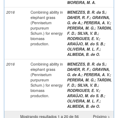
MOREIRA, M. A.
2016
Combining ability in
MENEZES, B. R. da S.
;
elephant grass
DAHER, R. F.
;
GRAVINA,
(Pennisetum
G. de A.
;
PEREIRA, A. V.
;
purpureum
PEREIRA, M. G.
;
TARDIN,
Schum.) for energy
F. D.
;
SILVA, V. B.
;
biomass
RODRIGUES, E. V.
;
production.
ARAÚJO, M. do S. B.
;
OLIVEIRA, M. L. F.
;
ALMEIDA, B. de O.
2016
Combining ability in
MENEZES, B. R. da S.
;
elephant grass
DAHER, R. F.
;
GRAVINA,
(Pennisetum
G. de A.
;
PEREIRA, A. V.
;
purpureum
PEREIRA, M. G.
;
TARDIN,
Schum.) for energy
F. D.
;
SILVA, V. B.
;
biomass
RODRIGUES, E. V.
;
production.
ARAÚJO, M. do S. B.
;
OLIVEIRA, M. L. F.
;
ALMEIDA, B. de O.
Mostrando resultados 1 a 20 de 56
Próximo >