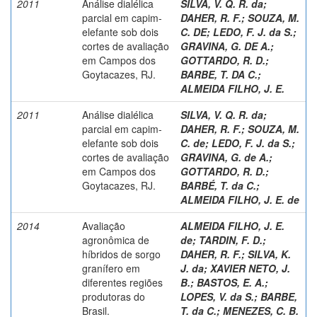
2011
Análise dialélica
SILVA, V. Q. R. da
;
parcial em capim-
DAHER, R. F.
;
SOUZA, M.
elefante sob dois
C. DE
;
LEDO, F. J. da S.
;
cortes de avaliação
GRAVINA, G. DE A.
;
em Campos dos
GOTTARDO, R. D.
;
Goytacazes, RJ.
BARBE, T. DA C.
;
ALMEIDA FILHO, J. E.
2011
Análise dialélica
SILVA, V. Q. R. da
;
parcial em capim-
DAHER, R. F.
;
SOUZA, M.
elefante sob dois
C. de
;
LEDO, F. J. da S.
;
cortes de avaliação
GRAVINA, G. de A.
;
em Campos dos
GOTTARDO, R. D.
;
Goytacazes, RJ.
BARBÉ, T. da C.
;
ALMEIDA FILHO, J. E. de
2014
Avaliação
ALMEIDA FILHO, J. E.
agronômica de
de
;
TARDIN, F. D.
;
híbridos de sorgo
DAHER, R. F.
;
SILVA, K.
granífero em
J. da
;
XAVIER NETO, J.
diferentes regiões
B.
;
BASTOS, E. A.
;
produtoras do
LOPES, V. da S.
;
BARBE,
Brasil.
T. da C.
;
MENEZES, C. B.