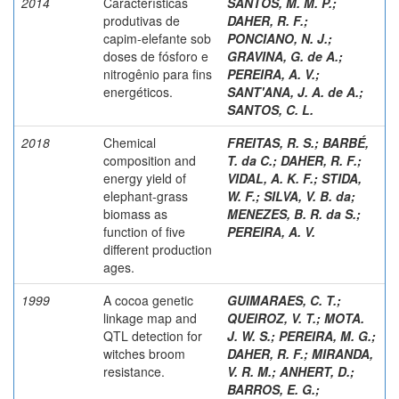
2014
Características
SANTOS, M. M. P.
;
produtivas de
DAHER, R. F.
;
capim-elefante sob
PONCIANO, N. J.
;
doses de fósforo e
GRAVINA, G. de A.
;
nitrogênio para fins
PEREIRA, A. V.
;
energéticos.
SANT'ANA, J. A. de A.
;
SANTOS, C. L.
2018
Chemical
FREITAS, R. S.
;
BARBÉ,
composition and
T. da C.
;
DAHER, R. F.
;
energy yield of
VIDAL, A. K. F.
;
STIDA,
elephant-grass
W. F.
;
SILVA, V. B. da
;
biomass as
MENEZES, B. R. da S.
;
function of five
PEREIRA, A. V.
different production
ages.
1999
A cocoa genetic
GUIMARAES, C. T.
;
linkage map and
QUEIROZ, V. T.
;
MOTA.
QTL detection for
J. W. S.
;
PEREIRA, M. G.
;
witches broom
DAHER, R. F.
;
MIRANDA,
resistance.
V. R. M.
;
ANHERT, D.
;
BARROS, E. G.
;