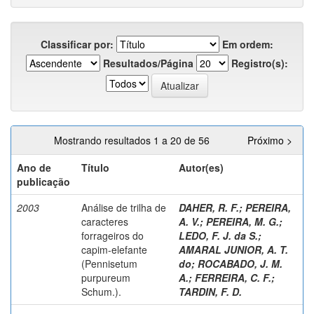
Classificar por:
Em ordem:
Resultados/Página
Registro(s):
Mostrando resultados 1 a 20 de 56
Próximo >
Ano de
Título
Autor(es)
publicação
2003
Análise de trilha de
DAHER, R. F.
;
PEREIRA,
caracteres
A. V.
;
PEREIRA, M. G.
;
forrageiros do
LEDO, F. J. da S.
;
capim-elefante
AMARAL JUNIOR, A. T.
(Pennisetum
do
;
ROCABADO, J. M.
purpureum
A.
;
FERREIRA, C. F.
;
Schum.).
TARDIN, F. D.