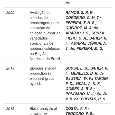
de
2005
Avaliação de
RAMOS, S. R. R.
;
critérios de
CORDEIRO, C. M. T.
;
amostragem para
PEREIRA, T. N. S.
;
indicação da
QUEIROZ, M. A. de
;
coleção nuclear de
ARAÚJO, I. S.
;
SOUZA
variedades
FILHO, G. A.
;
DAHER, R.
tradicionais de
F.
;
AMARAL JÚNIOR, A.
abóbora coletadas
T. do
;
PEREIRA, M. G.
na Região
Nordeste do Brasil.
2019
Biomass energy
SOUSA, L. B.
;
DAHER, R.
production in
F.
;
MENEZES, B. R. da
elephant-grass
S.
;
STIDA, W. F.
;
TARDIN,
hybrids.
F. D.
;
VIDAL, A. K. F.
;
GOMES, A. B. S.
;
PONCIANO, N. J.
;
SILVA,
V. B. da
;
FREITAS, R. S.
2016
Biplot analysis of
COSTA, A. F.
;
strawberry
TEODORO, P. E.
;