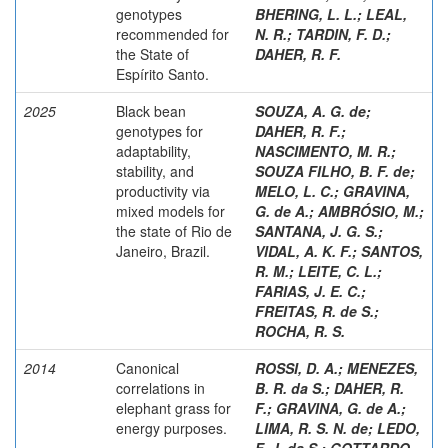
genotypes
BHERING, L. L.
;
LEAL,
recommended for
N. R.
;
TARDIN, F. D.
;
the State of
DAHER, R. F.
Espírito Santo.
2025
Black bean
SOUZA, A. G. de
;
genotypes for
DAHER, R. F.
;
adaptability,
NASCIMENTO, M. R.
;
stability, and
SOUZA FILHO, B. F. de
;
productivity via
MELO, L. C.
;
GRAVINA,
mixed models for
G. de A.
;
AMBRÓSIO, M.
;
the state of Rio de
SANTANA, J. G. S.
;
Janeiro, Brazil.
VIDAL, A. K. F.
;
SANTOS,
R. M.
;
LEITE, C. L.
;
FARIAS, J. E. C.
;
FREITAS, R. de S.
;
ROCHA, R. S.
2014
Canonical
ROSSI, D. A.
;
MENEZES,
correlations in
B. R. da S.
;
DAHER, R.
elephant grass for
F.
;
GRAVINA, G. de A.
;
energy purposes.
LIMA, R. S. N. de
;
LEDO,
F. J. da S.
;
GOTTARDO,