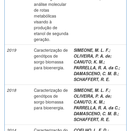
análise molecular
de rotas
metabólicas
visando à
produção de
etanol de segunda
geração.
2019
Caracterização de
SIMEONE, M. L. F.
;
genótipos de
OLIVEIRA, P. A. de
;
sorgo biomassa
CANUTO, K. M.
;
para bioenergia.
PARRELLA, R. A. da C.
;
DAMASCENO, C. M. B.
;
SCHAFFERT, R. E.
2018
Caracterização de
SIMEONE, M. L. F.
;
genótipos de
OLIVEIRA, P. A. de
;
sorgo biomassa
CANUTO, K. M.
;
para bioenergia.
PARRELLA, R. A. da C.
;
DAMASCENO, C. M. B.
;
SCHAFFERT, R. E.
2014
Caracterização do
COELHO, L. F. D.
;