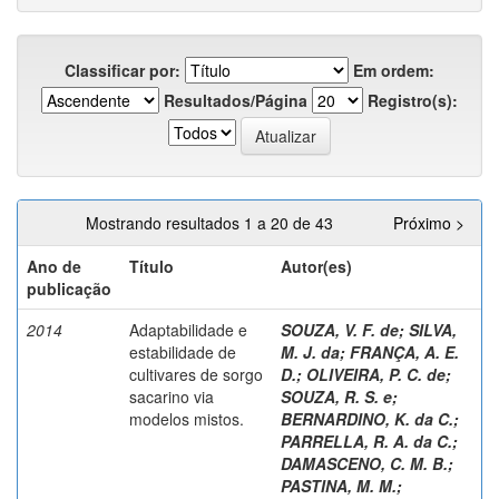
Classificar por:
Em ordem:
Resultados/Página
Registro(s):
Mostrando resultados 1 a 20 de 43
Próximo >
Ano de
Título
Autor(es)
publicação
2014
Adaptabilidade e
SOUZA, V. F. de
;
SILVA,
estabilidade de
M. J. da
;
FRANÇA, A. E.
cultivares de sorgo
D.
;
OLIVEIRA, P. C. de
;
sacarino via
SOUZA, R. S. e
;
modelos mistos.
BERNARDINO, K. da C.
;
PARRELLA, R. A. da C.
;
DAMASCENO, C. M. B.
;
PASTINA, M. M.
;