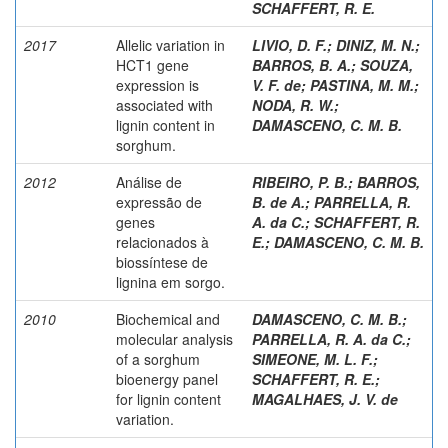
SCHAFFERT, R. E.
2017
Allelic variation in
LIVIO, D. F.
;
DINIZ, M. N.
;
HCT1 gene
BARROS, B. A.
;
SOUZA,
expression is
V. F. de
;
PASTINA, M. M.
;
associated with
NODA, R. W.
;
lignin content in
DAMASCENO, C. M. B.
sorghum.
2012
Análise de
RIBEIRO, P. B.
;
BARROS,
expressão de
B. de A.
;
PARRELLA, R.
genes
A. da C.
;
SCHAFFERT, R.
relacionados à
E.
;
DAMASCENO, C. M. B.
biossíntese de
lignina em sorgo.
2010
Biochemical and
DAMASCENO, C. M. B.
;
molecular analysis
PARRELLA, R. A. da C.
;
of a sorghum
SIMEONE, M. L. F.
;
bioenergy panel
SCHAFFERT, R. E.
;
for lignin content
MAGALHAES, J. V. de
variation.