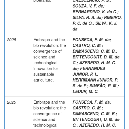
SOUZA, V. F. de
;
BERNARDINO, K. da C.
;
SILVA, R. A. da
;
RIBEIRO,
P. C. de O.
;
SILVA, K. J.
da
2025
Embrapa and the
FONSECA, F. M. da
;
bio revolution: the
CASTRO, C. M.
;
convergence of
DAMASCENO, C. M. B.
;
science and
BITTENCOURT, D. M. de
technological
C.
;
AZEREDO, H. M. C.
innovation for
de
;
FERNANDES
sustainable
JUNIOR, P. I.
;
agriculture.
HERRMANN JUNIOR, P.
S. de P.
;
SIMEÃO, R. M.
;
LEDUR, M. C.
2025
Embrapa and the
FONSECA, F. M. da
;
bio revolution: the
CASTRO, C. M.
;
convergence of
DAMASCENO, C. M. B.
;
science and
BITTENCOURT, D. M. de
technological
C.
;
AZEREDO, H. M. C.