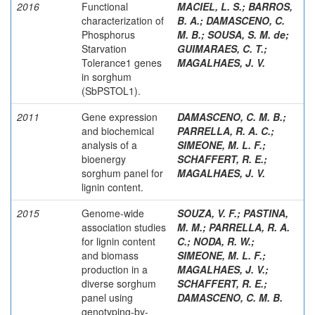
2016
Functional
MACIEL, L. S.
;
BARROS,
characterization of
B. A.
;
DAMASCENO, C.
Phosphorus
M. B.
;
SOUSA, S. M. de
;
Starvation
GUIMARAES, C. T.
;
Tolerance1 genes
MAGALHAES, J. V.
in sorghum
(SbPSTOL1).
2011
Gene expression
DAMASCENO, C. M. B.
;
and biochemical
PARRELLA, R. A. C.
;
analysis of a
SIMEONE, M. L. F.
;
bioenergy
SCHAFFERT, R. E.
;
sorghum panel for
MAGALHAES, J. V.
lignin content.
2015
Genome-wide
SOUZA, V. F.
;
PASTINA,
association studies
M. M.
;
PARRELLA, R. A.
for lignin content
C.
;
NODA, R. W.
;
and biomass
SIMEONE, M. L. F.
;
production in a
MAGALHAES, J. V.
;
diverse sorghum
SCHAFFERT, R. E.
;
panel using
DAMASCENO, C. M. B.
genotyping-by-