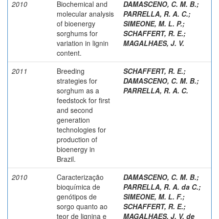
2010
Biochemical and
DAMASCENO, C. M. B.
;
molecular analysis
PARRELLA, R. A. C.
;
of bioenergy
SIMEONE, M. L. P.
;
sorghums for
SCHAFFERT, R. E.
;
variation in lignin
MAGALHAES, J. V.
content.
2011
Breeding
SCHAFFERT, R. E.
;
strategies for
DAMASCENO, C. M. B.
;
sorghum as a
PARRELLA, R. A. C.
feedstock for first
and second
generation
technologies for
production of
bioenergy in
Brazil.
2010
Caracterização
DAMASCENO, C. M. B.
;
bioquímica de
PARRELLA, R. A. da C.
;
genótipos de
SIMEONE, M. L. F.
;
sorgo quanto ao
SCHAFFERT, R. E.
;
teor de lignina e
MAGALHAES, J. V. de