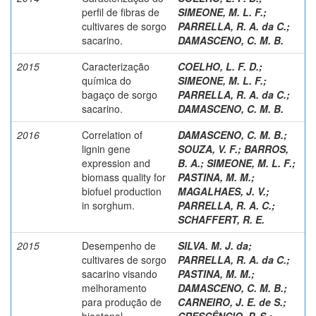
perfil de fibras de
SIMEONE, M. L. F.
;
cultivares de sorgo
PARRELLA, R. A. da C.
;
sacarino.
DAMASCENO, C. M. B.
2015
Caracterização
COELHO, L. F. D.
;
química do
SIMEONE, M. L. F.
;
bagaço de sorgo
PARRELLA, R. A. da C.
;
sacarino.
DAMASCENO, C. M. B.
2016
Correlation of
DAMASCENO, C. M. B.
;
lignin gene
SOUZA, V. F.
;
BARROS,
expression and
B. A.
;
SIMEONE, M. L. F.
;
biomass quality for
PASTINA, M. M.
;
biofuel production
MAGALHAES, J. V.
;
in sorghum.
PARRELLA, R. A. C.
;
SCHAFFERT, R. E.
2015
Desempenho de
SILVA. M. J. da
;
cultivares de sorgo
PARRELLA, R. A. da C.
;
sacarino visando
PASTINA, M. M.
;
melhoramento
DAMASCENO, C. M. B.
;
para produção de
CARNEIRO, J. E. de S.
;
bioetanol.
CRESCÊNCIO, P. S.
;