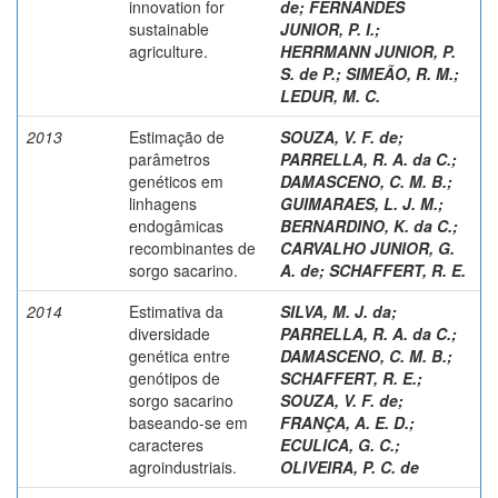
innovation for
de
;
FERNANDES
sustainable
JUNIOR, P. I.
;
agriculture.
HERRMANN JUNIOR, P.
S. de P.
;
SIMEÃO, R. M.
;
LEDUR, M. C.
2013
Estimação de
SOUZA, V. F. de
;
parâmetros
PARRELLA, R. A. da C.
;
genéticos em
DAMASCENO, C. M. B.
;
linhagens
GUIMARAES, L. J. M.
;
endogâmicas
BERNARDINO, K. da C.
;
recombinantes de
CARVALHO JUNIOR, G.
sorgo sacarino.
A. de
;
SCHAFFERT, R. E.
2014
Estimativa da
SILVA, M. J. da
;
diversidade
PARRELLA, R. A. da C.
;
genética entre
DAMASCENO, C. M. B.
;
genótipos de
SCHAFFERT, R. E.
;
sorgo sacarino
SOUZA, V. F. de
;
baseando-se em
FRANÇA, A. E. D.
;
caracteres
ECULICA, G. C.
;
agroindustriais.
OLIVEIRA, P. C. de