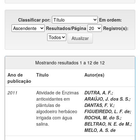
Classificar por:
Em ordem:
Resultados/Página
Registro(s):
Mostrando resultados 1 a 12 de 12
Ano de
Título
Autor(es)
publicação
2011
Atividade de Enzimas
DUTRA, A. F.
;
antioxidantes em
ARAÚJO, J. dos S. S.
;
plântulas de
DANTAS, F. V.
;
algodoeiro herbáceo
FIGUEIREDO, L. F. de
;
irrigada com água
ROCHA, M. do S.
;
salina.
BELTRAO, N. E. de M.
;
MELO, A. S. de