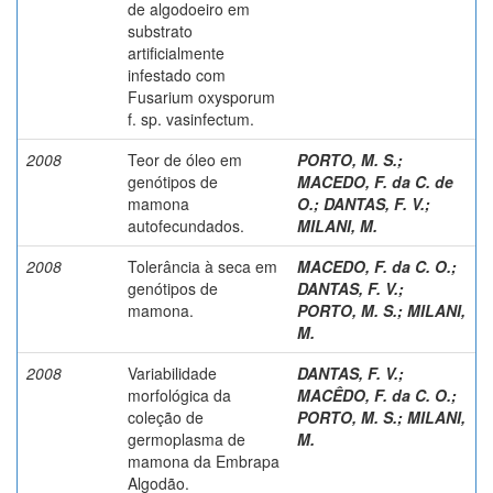
de algodoeiro em
substrato
artificialmente
infestado com
Fusarium oxysporum
f. sp. vasinfectum.
2008
Teor de óleo em
PORTO, M. S.
;
genótipos de
MACEDO, F. da C. de
mamona
O.
;
DANTAS, F. V.
;
autofecundados.
MILANI, M.
2008
Tolerância à seca em
MACEDO, F. da C. O.
;
genótipos de
DANTAS, F. V.
;
mamona.
PORTO, M. S.
;
MILANI,
M.
2008
Variabilidade
DANTAS, F. V.
;
morfológica da
MACÊDO, F. da C. O.
;
coleção de
PORTO, M. S.
;
MILANI,
germoplasma de
M.
mamona da Embrapa
Algodão.