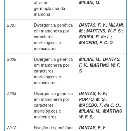
ativo de
MILANI, M.
germoplasma da
mamona.
2007
Divergência genética
DANTAS, F. V.
;
MILANI,
em mamoneira por
M.
;
MARTINS, W. F. S.
;
caracteres
SOUSA, R. de L.
;
morfológicos e
MACEDO, F. C. O.
moleculares.
2009
Divergência genética
MILANI, M.
;
DANTAS,
em mamoneira por
F. V.
;
MARTINS, W. F.
caracteres
S.
morfológicos e
moleculares.
2008
Divergência genética
DANTAS, F. V.
;
em mamoneira por
PORTO, M. S.
;
caracteres
MACEDO, F. da C. O.
;
morfológicos e
MILANI, M.
;
MARTINS,
moleculares.
W. F. S.
2012
Reação de genótipos
DANTAS, F. V.