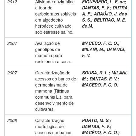
2012
Atividade enzimática
FIGUEREDO, L. F. de
;
e teor de
DANTAS, F. V.
;
DUTRA,
carboidratos solúveis
A. F.
;
ARAÚJO, J. dos
em algodoeiro
S. S.
;
BELTRAO, N. E.
herbáceo cultivado
de M.
sob estresse salino.
2007
Avaliação de
MACEDO, F. C. O.
;
genótipos de
MILANI, M.
;
DANTAS,
mamona para
F. V.
resistência à seca.
2007
Caracterização de
SOUSA, R. L.
;
MILANI,
acessos do banco de
M.
;
DANTAS, F. V.
;
germoplasma de
MACEDO, F. C. O.
mamona (Ricinus
communis L.). para
desenvolvimento de
cultivares.
2008
Caracterização
PORTO, M. S.
;
morfológica de
DANTAS, F. V.
;
acessos em banco
MACÊDO, F. C. O.
;