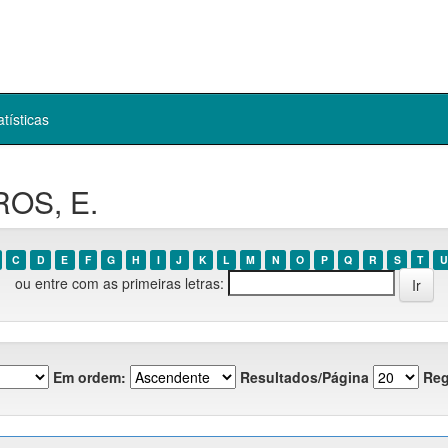
atísticas
ROS, E.
C
D
E
F
G
H
I
J
K
L
M
N
O
P
Q
R
S
T
U
ou entre com as primeiras letras:
Em ordem:
Resultados/Página
Reg