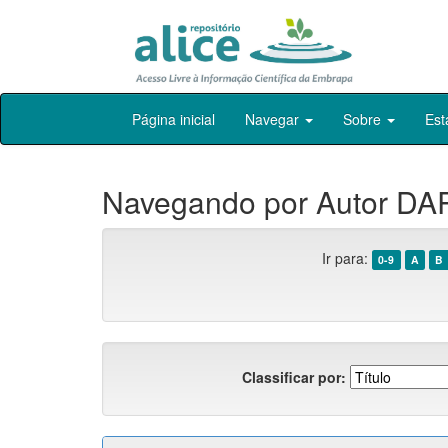
Skip
Página inicial
Navegar
Sobre
Est
navigation
Navegando por Autor DA
Ir para:
0-9
A
B
Classificar por: