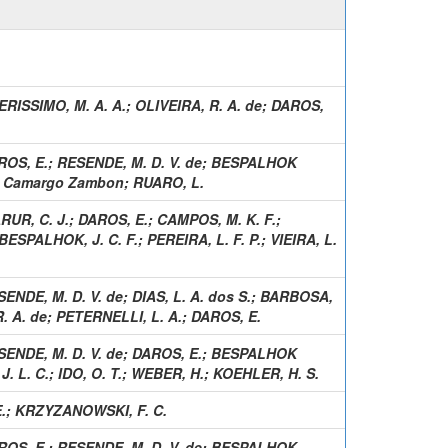
ERISSIMO, M. A. A.
;
OLIVEIRA, R. A. de
;
DAROS,
ROS, E.
;
RESENDE, M. D. V. de
;
BESPALHOK
s Camargo Zambon
;
RUARO, L.
RUR, C. J.
;
DAROS, E.
;
CAMPOS, M. K. F.
;
BESPALHOK, J. C. F.
;
PEREIRA, L. F. P.
;
VIEIRA, L.
ENDE, M. D. V. de
;
DIAS, L. A. dos S.
;
BARBOSA,
. A. de
;
PETERNELLI, L. A.
;
DAROS, E.
ENDE, M. D. V. de
;
DAROS, E.
;
BESPALHOK
. L. C.
;
IDO, O. T.
;
WEBER, H.
;
KOEHLER, H. S.
.
;
KRZYZANOWSKI, F. C.
ROS, E.
;
RESENDE, M. D. V. de
;
BESPALHOK-