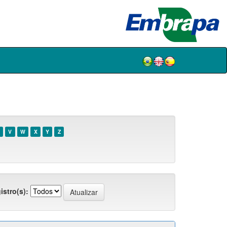
V
W
X
Y
Z
istro(s):