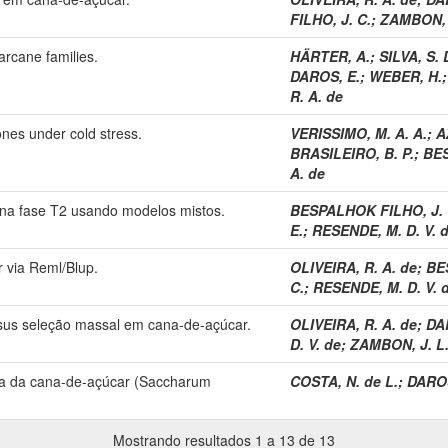
FILHO, J. C.
;
ZAMBON, J
arcane families.
HÄRTER, A.
;
SILVA, S. 
DAROS, E.
;
WEBER, H.
R. A. de
ones under cold stress.
VERISSIMO, M. A. A.
;
A
BRASILEIRO, B. P.
;
BES
A. de
 na fase T2 usando modelos mistos.
BESPALHOK FILHO, J. 
E.
;
RESENDE, M. D. V. 
 via Reml/Blup.
OLIVEIRA, R. A. de
;
BE
C.
;
RESENDE, M. D. V. 
sus seleção massal em cana-de-açúcar.
OLIVEIRA, R. A. de
;
DA
D. V. de
;
ZAMBON, J. L.
ura da cana-de-açúcar (Saccharum
COSTA, N. de L.
;
DAROS
Mostrando resultados 1 a 13 de 13