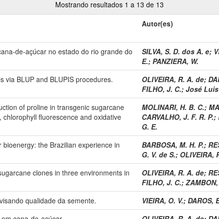
Mostrando resultados 1 a 13 de 13
Autor(es)
ana-de-açúcar no estado do rio grande do
SILVA, S. D. dos A. e
;
V
E.
;
PANZIERA, W.
ials via BLUP and BLUPIS procedures.
OLIVEIRA, R. A. de
;
DA
FILHO, J. C.
;
José Lui
uction of proline in transgenic sugarcane
MOLINARI, H. B. C.
;
MA
 chlorophyll fluorescence and oxidative
CARVALHO, J. F. R. P.
;
G. E.
bioenergy: the Brazilian experience in
BARBOSA, M. H. P.
;
RES
G. V. de S.
;
OLIVEIRA, R
 sugarcane clones in three environments in
OLIVEIRA, R. A. de
;
RES
FILHO, J. C.
;
ZAMBON, J
 visando qualidade da semente.
VIEIRA, O. V.
;
DAROS, E
l em cana-de-açúcar.
OLIVEIRA, R. A. de
;
DA