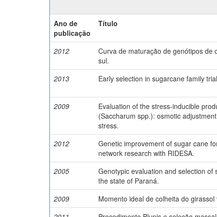
Ano de
Título
publicação
2012
Curva de maturação de genótipos de c
sul.
2013
Early selection in sugarcane family tr
2009
Evaluation of the stress-inducible prod
(Saccharum spp.): osmotic adjustment,
stress.
2012
Genetic improvement of sugar cane for 
network research with RIDESA.
2005
Genotypic evaluation and selection of
the state of Paraná.
2009
Momento ideal de colheita do girassol
2011
Procedimento Blupis e seleção massa