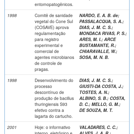
entomopatogênicos.
1998
Comitê de sanidade
NARDO, E. A. B. de
;
vegetal do Cone Sul
PASSALACQUA, S. A.
;
(COSAVE) aprova
DIAS, J. M. C. S.
;
regulamentação
MONDACA RIVAS, P. S.
;
para registro
ARES, M. I.
;
ARCE
experimental e
BUSTAMANTE, R.
;
comercial de
CHIARAVALLE, W.
;
agentes microbianos
SOSA, M. N. B.
de controle de
pragas.
1998
Desenvolvimento do
DIAS, J. M. C. S.
;
processo
GIUSTI-DA COSTA, J.
;
descontínuo de
TOSTES, A. N.
;
produção de bacillus
ALBINO, S. B.
;
COSTA,
thuringiensis S93
D. C.
;
MELLO, G. M.
;
efetivo contra a
DE SOUZA, M. T.
lagarta do cartucho.
2001
Hoje: o informativo
VALADARES, C. C.
;
interno, eletrônico e
ALVES, J. A. R.
;