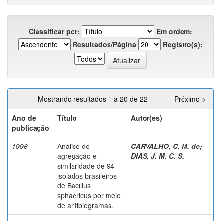
Classificar por:
Em ordem:
Resultados/Página
Registro(s):
Mostrando resultados 1 a 20 de 22
Próximo >
Ano de
Título
Autor(es)
publicação
1996
Análise de
CARVALHO, C. M. de
;
agregação e
DIAS, J. M. C. S.
similaridade de 94
isolados brasileiros
de Bacillus
sphaericus por meio
de antibiogramas.