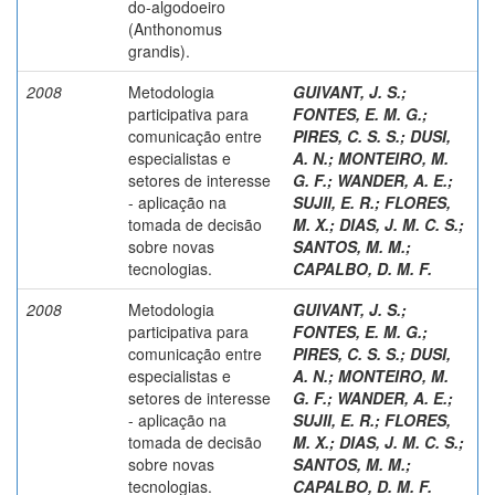
do-algodoeiro
(Anthonomus
grandis).
2008
Metodologia
GUIVANT, J. S.
;
participativa para
FONTES, E. M. G.
;
comunicação entre
PIRES, C. S. S.
;
DUSI,
especialistas e
A. N.
;
MONTEIRO, M.
setores de interesse
G. F.
;
WANDER, A. E.
;
- aplicação na
SUJII, E. R.
;
FLORES,
tomada de decisão
M. X.
;
DIAS, J. M. C. S.
;
sobre novas
SANTOS, M. M.
;
tecnologias.
CAPALBO, D. M. F.
2008
Metodologia
GUIVANT, J. S.
;
participativa para
FONTES, E. M. G.
;
comunicação entre
PIRES, C. S. S.
;
DUSI,
especialistas e
A. N.
;
MONTEIRO, M.
setores de interesse
G. F.
;
WANDER, A. E.
;
- aplicação na
SUJII, E. R.
;
FLORES,
tomada de decisão
M. X.
;
DIAS, J. M. C. S.
;
sobre novas
SANTOS, M. M.
;
tecnologias.
CAPALBO, D. M. F.