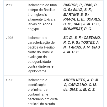
2003
Isolamento de uma
BARROS, P.
;
DIAS, D.
estirpe de Bacillus
G. S.
;
SILVA, S. F.
;
thuringiensis
MARTINS, E. S.
;
altamente tóxica a
PRAÇA, L. B.
;
SOARES,
larvas de Aedes
C. M.
;
DIAS, J. M. C. S.
;
aegypti.
MONNERAT, R. G.
1996
Isolamento e
SILVA, S. F.
;
CAETANO,
caracterização de
R. C. P. S.
;
TOSTES, A.
bacilos da Região
N.
;
FARIAS, J. M
;
DIAS,
Norte do Brasil e
J. M. C. S.
avaliação da
patogenicidade
contra dípteros e
lepidópteros.
1996
Isolamento e
ABREU NETO, J. R. M.
identificação
V.
;
CARVALHO, C. M.
preliminar de
de
;
DIAS, J. M. C. S.
contaminante
bacteriano em dieta
artificial de bicudo-