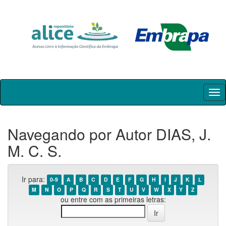
Skip
navigation
Navegando por Autor DIAS, J.
M. C. S.
Ir para:
0-9
A
B
C
D
E
F
G
H
I
J
K
L
M
N
O
P
Q
R
S
T
U
V
W
X
Y
Z
ou entre com as primeiras letras: