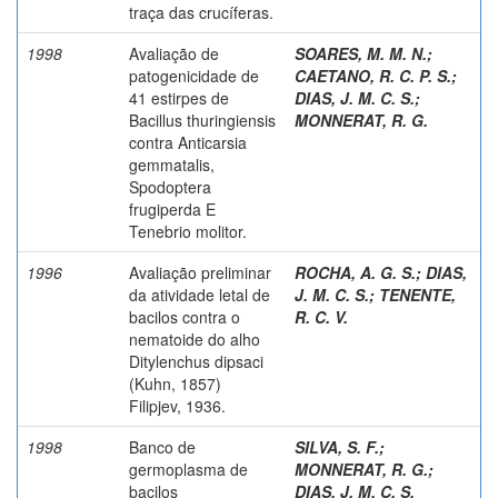
traça das crucíferas.
1998
Avaliação de
SOARES, M. M. N.
;
patogenicidade de
CAETANO, R. C. P. S.
;
41 estirpes de
DIAS, J. M. C. S.
;
Bacillus thuringiensis
MONNERAT, R. G.
contra Anticarsia
gemmatalis,
Spodoptera
frugiperda E
Tenebrio molitor.
1996
Avaliação preliminar
ROCHA, A. G. S.
;
DIAS,
da atividade letal de
J. M. C. S.
;
TENENTE,
bacilos contra o
R. C. V.
nematoide do alho
Ditylenchus dipsaci
(Kuhn, 1857)
Filipjev, 1936.
1998
Banco de
SILVA, S. F.
;
germoplasma de
MONNERAT, R. G.
;
bacilos
DIAS, J. M. C. S.