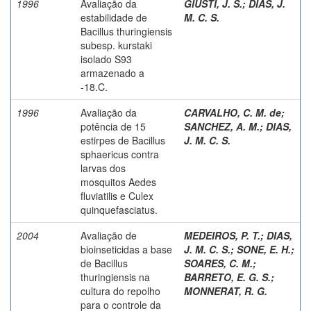
1996
Avaliação da
GIUSTI, J. S.
;
DIAS, J.
estabilidade de
M. C. S.
Bacillus thuringiensis
subesp. kurstaki
isolado S93
armazenado a
-18.C.
1996
Avaliação da
CARVALHO, C. M. de
;
potência de 15
SANCHEZ, A. M.
;
DIAS,
estirpes de Bacillus
J. M. C. S.
sphaericus contra
larvas dos
mosquitos Aedes
fluviatilis e Culex
quinquefasciatus.
2004
Avaliação de
MEDEIROS, P. T.
;
DIAS,
bioinseticidas a base
J. M. C. S.
;
SONE, E. H.
;
de Bacillus
SOARES, C. M.
;
thuringiensis na
BARRETO, E. G. S.
;
cultura do repolho
MONNERAT, R. G.
para o controle da