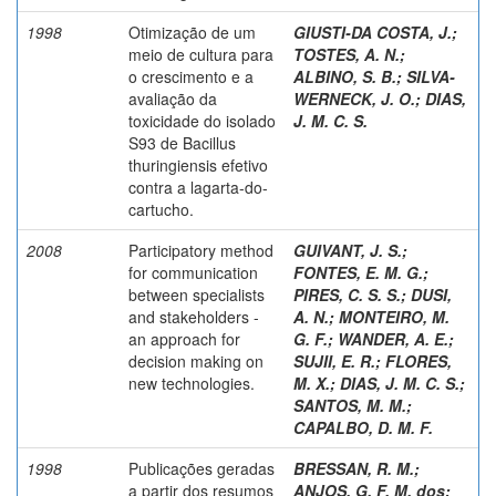
1998
Otimização de um
GIUSTI-DA COSTA, J.
;
meio de cultura para
TOSTES, A. N.
;
o crescimento e a
ALBINO, S. B.
;
SILVA-
avaliação da
WERNECK, J. O.
;
DIAS,
toxicidade do isolado
J. M. C. S.
S93 de Bacillus
thuringiensis efetivo
contra a lagarta-do-
cartucho.
2008
Participatory method
GUIVANT, J. S.
;
for communication
FONTES, E. M. G.
;
between specialists
PIRES, C. S. S.
;
DUSI,
and stakeholders -
A. N.
;
MONTEIRO, M.
an approach for
G. F.
;
WANDER, A. E.
;
decision making on
SUJII, E. R.
;
FLORES,
new technologies.
M. X.
;
DIAS, J. M. C. S.
;
SANTOS, M. M.
;
CAPALBO, D. M. F.
1998
Publicações geradas
BRESSAN, R. M.
;
a partir dos resumos
ANJOS, G. F. M. dos
;