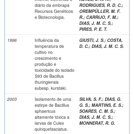
diário da embrapa
RODRIGUES, R. D. C.
;
Recursos Genéticos
OREMPÜLLER, M. F.
e Biotecnologia.
R.
;
CARRIJO, F. M.
;
DIAS, J. M. C. S.
;
PIRES, P. E. T.
1996
Influência da
GIUSTI, J. S.
;
COSTA,
temperatura de
D. C.
;
DIAS, J. M. C. S.
cultivo no
crescimento e
produção e
toxicidade do isolado
S93 de Bacillus
thuringiensis
subesp. kurstaki.
2003
Isolamento de uma
SILVA, S. F.
;
DIAS, G.
estirpe de Bacillus
G. S.
;
MARTINS, E. S.
;
sphaericus
SOARES, C. M. S.
;
altamente tóxica a
DIAS, J. M. C. S.
;
larvas de Culex
MONNERAT, R. G.
quinquefasciatus.