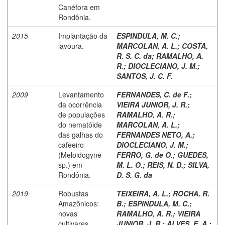
Canéfora em
Rondônia.
2015
Implantação da
ESPINDULA, M. C.
;
lavoura.
MARCOLAN, A. L.
;
COSTA,
R. S. C. da
;
RAMALHO, A.
R.
;
DIOCLECIANO, J. M.
;
SANTOS, J. C. F.
2009
Levantamento
FERNANDES, C. de F.
;
da ocorrência
VIEIRA JUNIOR, J. R.
;
de populações
RAMALHO, A. R.
;
do nematóide
MARCOLAN, A. L.
;
das galhas do
FERNANDES NETO, A.
;
cafeeiro
DIOCLECIANO, J. M.
;
(Meloidogyne
FERRO, G. de O.
;
GUEDES,
sp.) em
M. L. O.
;
REIS, N. D.
;
SILVA,
Rondônia.
D. S. G. da
2019
Robustas
TEIXEIRA, A. L.
;
ROCHA, R.
Amazônicos:
B.
;
ESPINDULA, M. C.
;
novas
RAMALHO, A. R.
;
VIEIRA
cultivares
JUNIOR, J. R.
;
ALVES, E. A.
;