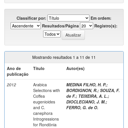
Classificar por:
Em ordem:
Resultados/Página
Registro(s):
Mostrando resultados 1 a 11 de 11
Ano de
Título
Autor(es)
publicação
2012
Arabica
MEDINA FILHO, H. P.
;
Selections with
BORDIGNON, R.
;
SOUZA, F.
Coffea
de F.
;
TEIXEIRA, A. L.
;
eugenioides
DIOCLECIANO, J. M.
;
and C.
FERRO, G. de O.
canephora
Introgressions
for Rondônia