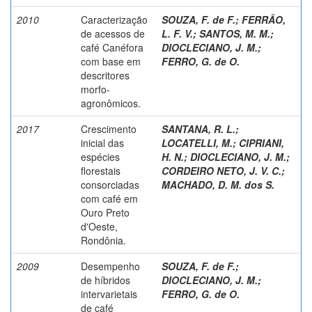
2010
Caracterização
SOUZA, F. de F.
;
FERRÃO,
de acessos de
L. F. V.
;
SANTOS, M. M.
;
café Canéfora
DIOCLECIANO, J. M.
;
com base em
FERRO, G. de O.
descritores
morfo-
agronômicos.
2017
Crescimento
SANTANA, R. L.
;
inicial das
LOCATELLI, M.
;
CIPRIANI,
espécies
H. N.
;
DIOCLECIANO, J. M.
;
florestais
CORDEIRO NETO, J. V. C.
;
consorciadas
MACHADO, D. M. dos S.
com café em
Ouro Preto
d'Oeste,
Rondônia.
2009
Desempenho
SOUZA, F. de F.
;
de híbridos
DIOCLECIANO, J. M.
;
intervarietais
FERRO, G. de O.
de café