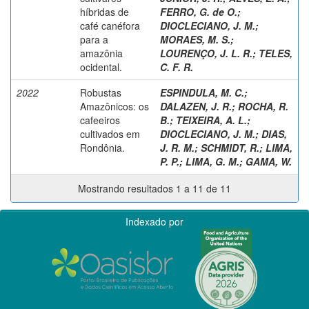
híbridas de
FERRO, G. de O.
;
café canéfora
DIOCLECIANO, J. M.
;
para a
MORAES, M. S.
;
amazônia
LOURENÇO, J. L. R.
;
TELES,
ocidental.
C. F. R.
2022
Robustas
ESPINDULA, M. C.
;
Amazônicos: os
DALAZEN, J. R.
;
ROCHA, R.
cafeeiros
B.
;
TEIXEIRA, A. L.
;
cultivados em
DIOCLECIANO, J. M.
;
DIAS,
Rondônia.
J. R. M.
;
SCHMIDT, R.
;
LIMA,
P. P.
;
LIMA, G. M.
;
GAMA, W.
Mostrando resultados 1 a 11 de 11
Indexado por