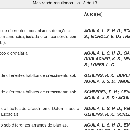
Mostrando resultados 1 a 13 de 13
Autor(es)
das de diferentes mecanismos de ação em
AGUILA, L. S. H. D.
;
SC
 de mamoneira, isolada e em consórcio com
S.
;
EICHOLZ, E. D.
;
THE
L.).
o e crotalária.
AGUILA, L. S. H. D.
;
GAL
DURLACHER, K. S.
;
NEM
S.
;
LOPES, L. C.
 de diferentes hábitos de crescimento sob
GEHLING, R. K.
;
DURLA
AGUILA, J. S. D.
;
AGUILA
 de diferentes hábitos de crescimento sob
SCHEEREN, R. H.
;
GEHL
AGUILA, J. S. D.
;
AGUILA
a de hábitos de Crescimento Determinado e
AGUILA, L. S. H. D.
;
VER
 Espaciais.
GEHLING, R. K.
;
SCHEE
 sob diferentes arranjos de plantas.
AGUILA, L. S. H. D.
;
EM