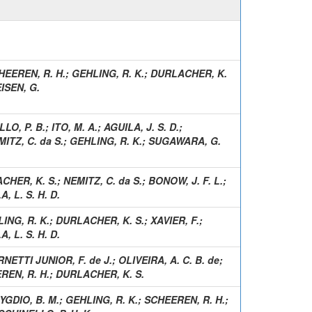
HEEREN, R. H.
;
GEHLING, R. K.
;
DURLACHER, K.
ISEN, G.
LO, P. B.
;
ITO, M. A.
;
AGUILA, J. S. D.
;
ITZ, C. da S.
;
GEHLING, R. K.
;
SUGAWARA, G.
CHER, K. S.
;
NEMITZ, C. da S.
;
BONOW, J. F. L.
;
, L. S. H. D.
ING, R. K.
;
DURLACHER, K. S.
;
XAVIER, F.
;
, L. S. H. D.
NETTI JUNIOR, F. de J.
;
OLIVEIRA, A. C. B. de
;
REN, R. H.
;
DURLACHER, K. S.
YGDIO, B. M.
;
GEHLING, R. K.
;
SCHEEREN, R. H.
;