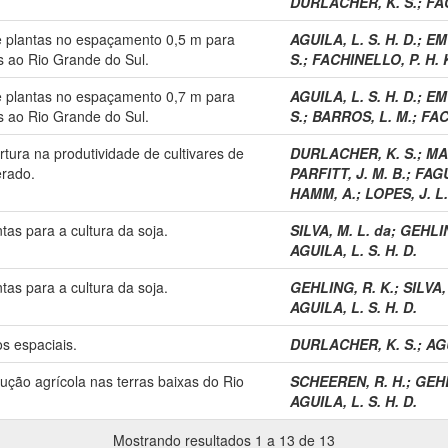
DURLACHER, K. S.
;
FA
 plantas no espaçamento 0,5 m para
AGUILA, L. S. H. D.
;
EM
s ao Rio Grande do Sul.
S.
;
FACHINELLO, P. H. 
 plantas no espaçamento 0,7 m para
AGUILA, L. S. H. D.
;
EM
s ao Rio Grande do Sul.
S.
;
BARROS, L. M.
;
FAC
tura na produtividade de cultivares de
DURLACHER, K. S.
;
MA
erado.
PARFITT, J. M. B.
;
FAGU
HAMM, A.
;
LOPES, J. L.
tas para a cultura da soja.
SILVA, M. L. da
;
GEHLIN
AGUILA, L. S. H. D.
tas para a cultura da soja.
GEHLING, R. K.
;
SILVA,
AGUILA, L. S. H. D.
 espaciais.
DURLACHER, K. S.
;
AGU
ução agrícola nas terras baixas do Rio
SCHEEREN, R. H.
;
GEHL
AGUILA, L. S. H. D.
Mostrando resultados 1 a 13 de 13