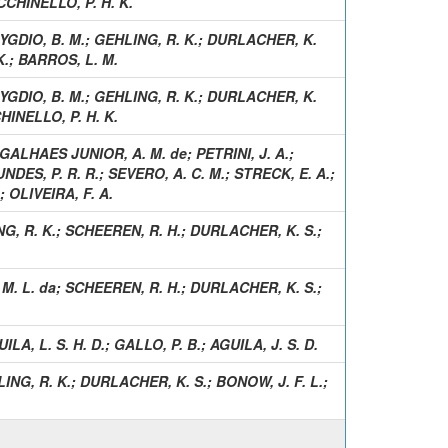
CCHINELLO, P. H. K.
YGDIO, B. M.
;
GEHLING, R. K.
;
DURLACHER, K.
K.
;
BARROS, L. M.
YGDIO, B. M.
;
GEHLING, R. K.
;
DURLACHER, K.
HINELLO, P. H. K.
GALHAES JUNIOR, A. M. de
;
PETRINI, J. A.
;
NDES, P. R. R.
;
SEVERO, A. C. M.
;
STRECK, E. A.
;
;
OLIVEIRA, F. A.
G, R. K.
;
SCHEEREN, R. H.
;
DURLACHER, K. S.
;
 M. L. da
;
SCHEEREN, R. H.
;
DURLACHER, K. S.
;
ILA, L. S. H. D.
;
GALLO, P. B.
;
AGUILA, J. S. D.
ING, R. K.
;
DURLACHER, K. S.
;
BONOW, J. F. L.
;