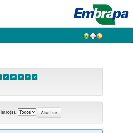
V
W
X
Y
Z
istro(s):