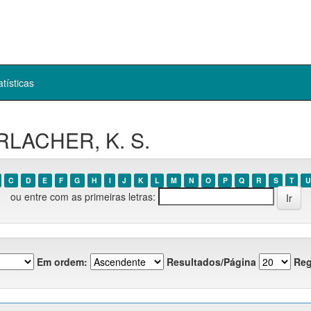
atísticas
RLACHER, K. S.
C
D
E
F
G
H
I
J
K
L
M
N
O
P
Q
R
S
T
U
ou entre com as primeiras letras:
Em ordem:
Resultados/Página
Reg