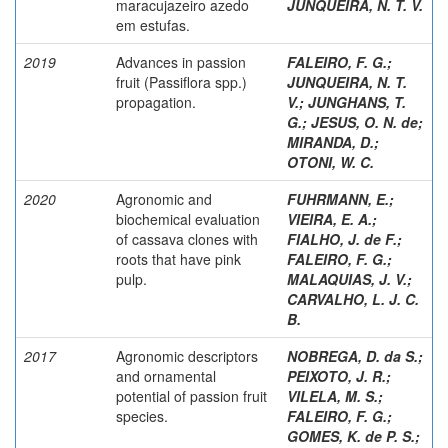
maracujazeiro azedo
JUNQUEIRA, N. T. V.
em estufas.
2019
Advances in passion
FALEIRO, F. G.
;
fruit (Passiflora spp.)
JUNQUEIRA, N. T.
propagation.
V.
;
JUNGHANS, T.
G.
;
JESUS, O. N. de
;
MIRANDA, D.
;
OTONI, W. C.
2020
Agronomic and
FUHRMANN, E.
;
biochemical evaluation
VIEIRA, E. A.
;
of cassava clones with
FIALHO, J. de F.
;
roots that have pink
FALEIRO, F. G.
;
pulp.
MALAQUIAS, J. V.
;
CARVALHO, L. J. C.
B.
2017
Agronomic descriptors
NOBREGA, D. da S.
;
and ornamental
PEIXOTO, J. R.
;
potential of passion fruit
VILELA, M. S.
;
species.
FALEIRO, F. G.
;
GOMES, K. de P. S.
;