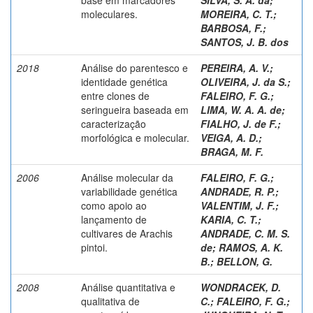
moleculares.
MOREIRA, C. T.
;
BARBOSA, F.
;
SANTOS, J. B. dos
2018
Análise do parentesco e
PEREIRA, A. V.
;
identidade genética
OLIVEIRA, J. da S.
;
entre clones de
FALEIRO, F. G.
;
seringueira baseada em
LIMA, W. A. A. de
;
caracterização
FIALHO, J. de F.
;
morfológica e molecular.
VEIGA, A. D.
;
BRAGA, M. F.
2006
Análise molecular da
FALEIRO, F. G.
;
variabilidade genética
ANDRADE, R. P.
;
como apoio ao
VALENTIM, J. F.
;
lançamento de
KARIA, C. T.
;
cultivares de Arachis
ANDRADE, C. M. S.
pintoi.
de
;
RAMOS, A. K.
B.
;
BELLON, G.
2008
Análise quantitativa e
WONDRACEK, D.
qualitativa de
C.
;
FALEIRO, F. G.
;