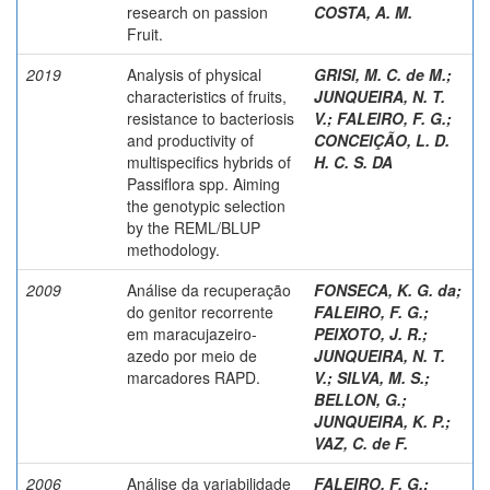
research on passion
COSTA, A. M.
Fruit.
2019
Analysis of physical
GRISI, M. C. de M.
;
characteristics of fruits,
JUNQUEIRA, N. T.
resistance to bacteriosis
V.
;
FALEIRO, F. G.
;
and productivity of
CONCEIÇÃO, L. D.
multispecifics hybrids of
H. C. S. DA
Passiflora spp. Aiming
the genotypic selection
by the REML/BLUP
methodology.
2009
Análise da recuperação
FONSECA, K. G. da
;
do genitor recorrente
FALEIRO, F. G.
;
em maracujazeiro-
PEIXOTO, J. R.
;
azedo por meio de
JUNQUEIRA, N. T.
marcadores RAPD.
V.
;
SILVA, M. S.
;
BELLON, G.
;
JUNQUEIRA, K. P.
;
VAZ, C. de F.
2006
Análise da variabilidade
FALEIRO, F. G.
;