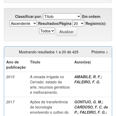
Classificar por:
Em ordem:
Resultados/Página
Registro(s):
Mostrando resultados 1 a 20 de 425
Próximo >
Ano de
Título
Autor(es)
publicação
2015
A cevada irrigada no
AMABILE, R. F.
;
Cerrado: estado da
FALEIRO, F. G.
arte, recursos genéticos
e melhoramento.
2017
Ações de transferência
GONTIJO, G. M.
;
de tecnologia
CARDOSO, F. C. de
envolvendo o cultivo do
P.
;
FALEIRO, F. G.
;