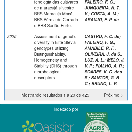
fenologia das cultivares
FALEIRO, F. G.
;
de maracujá silvestre
JUNQUEIRA, N. T.
BRS Maracujá Maçã,
V.
;
COSTA, A. M.
;
BRS Pérola do Cerrado
ARAUJO, F. P. de
e BRS Sertão Forte.
2025
Assessment of genetic
CASTRO, F. C. de
;
diversity in Elite Stevia
FALEIRO, F. G.
;
genotypes utilizing
AMABILE, R. F.
;
Distinguishability,
OLIVEIRA, J. da S.
;
Homogeneity and
LUZ, A. L.
;
MELO, J.
Stability (DHS) through
V. P.
;
FIALHO, A. R.
;
morphological
SOARES, K. C. dos
descriptors.
S.
;
SANTOS, G. B.
C.
;
BRUNO, L. P.
Mostrando resultados 1 a 20 de 425
Próximo >
Indexado por