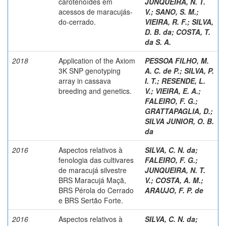
carotenoídes em
JUNQUEIRA, N. T.
acessos de maracujás-
V.
;
SANO, S. M.
;
do-cerrado.
VIEIRA, R. F.
;
SILVA,
D. B. da
;
COSTA, T.
da S. A.
2018
Application of the Axiom
PESSOA FILHO, M.
3K SNP genotyping
A. C. de P.
;
SILVA, P.
array in cassava
I. T.
;
RESENDE, L.
breeding and genetics.
V.
;
VIEIRA, E. A.
;
FALEIRO, F. G.
;
GRATTAPAGLIA, D.
;
SILVA JUNIOR, O. B.
da
2016
Aspectos relativos à
SILVA, C. N. da
;
fenologia das cultivares
FALEIRO, F. G.
;
de maracujá silvestre
JUNQUEIRA, N. T.
BRS Maracujá Maçã,
V.
;
COSTA, A. M.
;
BRS Pérola do Cerrado
ARAUJO, F. P. de
e BRS Sertão Forte.
2016
Aspectos relativos à
SILVA, C. N. da
;