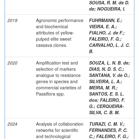
SOUSA, R. M. de D.
de
;
NOGUEIRA, I.
2019
Agronomic performance
FUHRMANN, E.
;
and biochemical
VIEIRA, E. A.
;
attributes of yellow-
FIALHO, J. de F.
;
pulped elite sweet
FALEIRO, F. G.
;
cassava clones.
CARVALHO, L. J. C.
B.
2020
Amplification test and
SOUZA, L. N. B. de
;
selection of markers
DIAS, N. D. S. C.
;
analogue to resistance
SANTANA, V. de O.
;
genes in species and
SILVEIRA, L. A.
;
commercial varieties of
MEIRA, M. R.
;
Passiflora spp.
SANTOS, E. S. L.
dos
;
FALEIRO, F.
G.
;
CERQUEIRA-
SILVA, C. B. M.
2024
Analysis of collaboration
TURAZI, C. M. V.
;
networks for scientific
FERNANDES, P. C.
and technological
C.
;
FALEIRO, F. G.
;