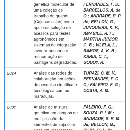
genética molecular de
FERNANDES, F. D.
;
uma coleção de
BARCELLOS, A. de
trabalho de guandu
O.
;
ANDRADE, R. P.
(Cajanus cajan) como
de
;
BELLON, G.
;
apoio na seleção de
JUNQUEIRA, K. P.
;
acessos para testes
AMABILE, R. F.
;
agronômicos em
MARTHA JUNIOR,
sistemas de integração
G. B.
;
VILELA, L.
;
lavoura-pecuária e
RAMOS, A. K. B.
;
recuperação de
KARIA, C. T.
;
pastagens degradadas.
GODOY, R.
2024
Análise das redes de
TURAZI, C. M. V.
;
colaboração em ações
FERNANDES, P. C.
de pesquisa científica e
C.
;
FALEIRO, F. G.
;
tecnológica com os
COSTA, A. M.
maracujás.
2005
Análise de mistura
FALEIRO, F. G.
;
genética em campos de
SOUZA, P. I. M.
;
multiplicação de
ANDRADE, S. R. M.
sementes de soja com
de
;
BELLON, G.
;
base em marcadores
SILVA, S. A. da
;