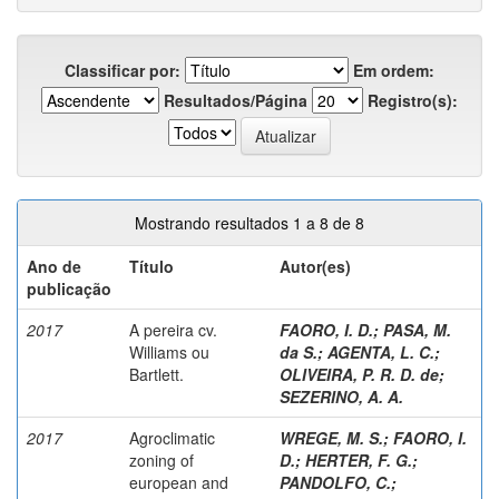
Classificar por:
Em ordem:
Resultados/Página
Registro(s):
Mostrando resultados 1 a 8 de 8
Ano de
Título
Autor(es)
publicação
2017
A pereira cv.
FAORO, I. D.
;
PASA, M.
Williams ou
da S.
;
AGENTA, L. C.
;
Bartlett.
OLIVEIRA, P. R. D. de
;
SEZERINO, A. A.
2017
Agroclimatic
WREGE, M. S.
;
FAORO, I.
zoning of
D.
;
HERTER, F. G.
;
european and
PANDOLFO, C.
;