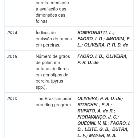
pereira mediante
a avaliação das
dimensões das
folhas.
2014
Índices de
BOMBONATTI, L.
;
emissão de ramos
FAORO, I. D.
;
AMORIM, F.
em pereiras.
L.
;
OLIVEIRA, P. R. D. de
2018
Número de grãos
FAORO, I. D.
;
OLIVEIRA,
de pólen em
P. R. D. de
anteras de flores
em genótipos de
pereira (pyrus
spp.).
2010
The Brazilian pear
OLIVEIRA, P. R. D. de
;
breeding program.
RITSCHEL, P. S.
;
RUFATO, A. de R.
;
FIORAVANÇO, J. C.
;
QUECINI, V. M.
;
FAORO, I.
D.
;
LEITE, G. B.
;
DUTRA,
L. F.
;
MAYER, N. A.