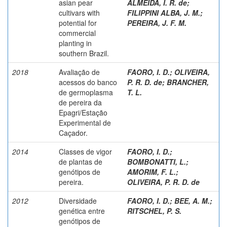
asian pear
ALMEIDA, I. R. de
;
cultivars with
FILIPPINI ALBA, J. M.
;
potential for
PEREIRA, J. F. M.
commercial
planting in
southern Brazil.
2018
Avaliação de
FAORO, I. D.
;
OLIVEIRA,
acessos do banco
P. R. D. de
;
BRANCHER,
de germoplasma
T. L.
de pereira da
Epagri/Estação
Experimental de
Caçador.
2014
Classes de vigor
FAORO, I. D.
;
de plantas de
BOMBONATTI, L.
;
genótipos de
AMORIM, F. L.
;
pereira.
OLIVEIRA, P. R. D. de
2012
Diversidade
FAORO, I. D.
;
BEE, A. M.
;
genética entre
RITSCHEL, P. S.
genótipos de