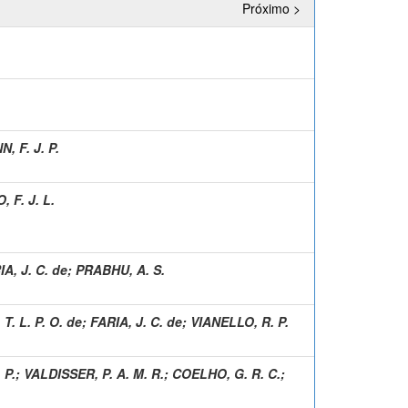
Próximo >
 F. J. P.
 F. J. L.
A, J. C. de
;
PRABHU, A. S.
T. L. P. O. de
;
FARIA, J. C. de
;
VIANELLO, R. P.
 P.
;
VALDISSER, P. A. M. R.
;
COELHO, G. R. C.
;