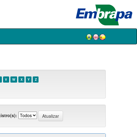
V
W
X
Y
Z
istro(s):