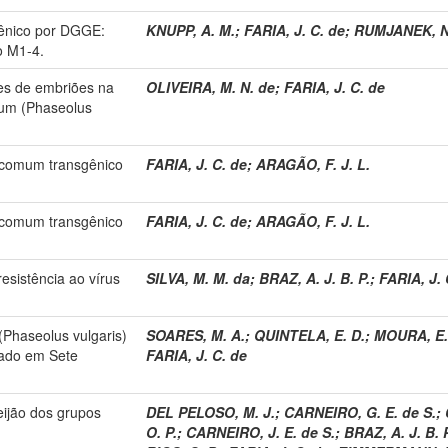
gênico por DGGE:
KNUPP, A. M.
;
FARIA, J. C. de
;
RUMJANEK, N
o M1-4.
tes de embriões na
OLIVEIRA, M. N. de
;
FARIA, J. C. de
omum (Phaseolus
o comum transgênico
FARIA, J. C. de
;
ARAGÃO, F. J. L.
o comum transgênico
FARIA, J. C. de
;
ARAGÃO, F. J. L.
resistência ao vírus
SILVA, M. M. da
;
BRAZ, A. J. B. P.
;
FARIA, J. 
(Phaseolus vulgaris)
SOARES, M. A.
;
QUINTELA, E. D.
;
MOURA, E.
cado em Sete
FARIA, J. C. de
eijão dos grupos
DEL PELOSO, M. J.
;
CARNEIRO, G. E. de S.
;
O. P.
;
CARNEIRO, J. E. de S.
;
BRAZ, A. J. B. 