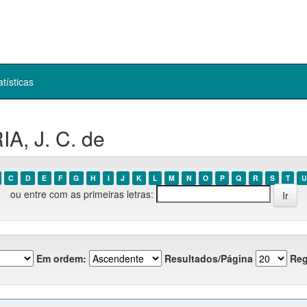
atísticas
A, J. C. de
C
D
E
F
G
H
I
J
K
L
M
N
O
P
Q
R
S
T
U
ou entre com as primeiras letras:
Em ordem:
Resultados/Página
Reg