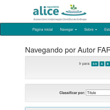
Skip
Página inicial
Navegar
Sobre
Est
navigation
Navegando por Autor FARI
Ir para:
0-9
A
B
Classificar por: