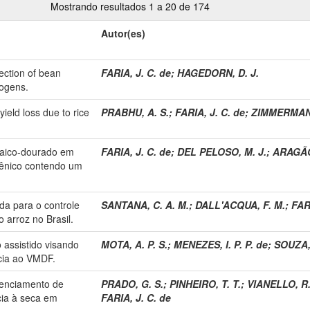
Mostrando resultados 1 a 20 de 174
Autor(es)
lection of bean
FARIA, J. C. de
;
HAGEDORN, D. J.
hogens.
ield loss due to rice
PRABHU, A. S.
;
FARIA, J. C. de
;
ZIMMERMANN,
osaico-dourado em
FARIA, J. C. de
;
DEL PELOSO, M. J.
;
ARAGÃO,
sgênico contendo um
da para o controle
SANTANA, C. A. M.
;
DALL'ACQUA, F. M.
;
FARI
 arroz no Brasil.
 assistido visando
MOTA, A. P. S.
;
MENEZES, I. P. P. de
;
SOUZA, 
ncia ao VMDF.
lenciamento de
PRADO, G. S.
;
PINHEIRO, T. T.
;
VIANELLO, R.
cia à seca em
FARIA, J. C. de