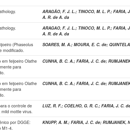
athology.
ARAGÃO, F. J. L.
;
TINOCO, M. L. P.
;
FARIA, J
A. R. de A. da
athology.
ARAGAO, F. J. L.
;
TINOCO, M. L. P.
;
FARIA, J
A. R. de A. da
ijoeiro (Phaseolus
SOARES, M. A.
;
MOURA, E. C. de
;
QUINTELA,
e modificado.
 em feijoeiro Olathe
CUNHA, B. C. A.
;
FARIA, J. C. de
;
RUMJANEK,
camente para
do.
 em feijoeiro Olathe
CUNHA, B. C. A.
;
FARIA, J. C. de
;
RUMJANEK,
camente para
do.
para o controle de
LUZ, R. F.
;
COELHO, G. R. C.
;
FARIA, J. C. d
ild mottle virus.
gênico por DGGE:
KNUPP, A. M.
;
FARIA, J. C. de
;
RUMJANEK, N
o M1-4.