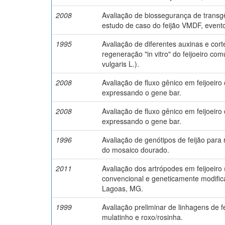
2008
Avaliação de biossegurança de trans
estudo de caso do feijão VMDF, event
1995
Avaliação de diferentes auxinas e cor
regeneração "in vitro" do feijoeiro c
vulgaris L.).
2008
Avaliação de fluxo gênico em feijoeir
expressando o gene bar.
2008
Avaliação de fluxo gênico em feijoeir
expressando o gene bar.
1996
Avaliação de genótipos de feijão para 
do mosaico dourado.
2011
Avaliação dos artrópodes em feijoeiro 
convencional e geneticamente modifi
Lagoas, MG.
1999
Avaliação preliminar de linhagens de f
mulatinho e roxo/rosinha.