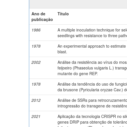
Ano de
Título
publicação
1986
A multiple inoculation technique for se
seedlings with resistance to three pat
1978
An experimental approach to estimate y
blast.
2002
Análise da resistência ao vírus do m
feijoeiro (Phaseolus vulgaris L.) tran
mutante do gene REP.
1978
Análise da tendência do uso de fungici
da brusone (Pyricularia oryzae Cav.) do
2012
Análise de SSRs para retrocruzamento
introgressão do transgene de resistê
2021
Aplicação da tecnologia CRISPR no si
genes DRIP para obtenção de tolerân