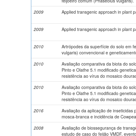
feijoeiro comum (Phaseolus vulgaris).
2009
Applied transgenic approach in plant p
2009
Applied transgenic approach in plant p
2010
Artrópodes da superfície do solo em fe
vulgaris) convencional e geneticament
2010
Avaliação comparativa da biota do solo
Pinto e Olathe 5.1 modificado geneti
resistência ao vírus do mosaico doura
2010
Avaliação comparativa da biota do solo
Pinto e Olathe 5.1 modificado geneti
resistência ao vírus do mosaico doura
2016
Avaliação da aplicação de inseticidas 
mosca-branca e incidência de Cowpea m
2008
Avaliação de biossegurança de trans
estudo de caso do feijão VMDF, event