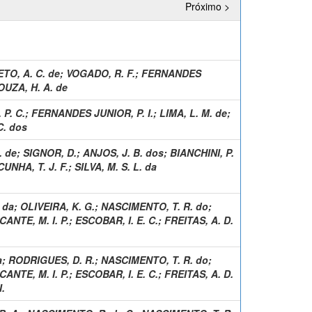
Próximo >
TO, A. C. de
;
VOGADO, R. F.
;
FERNANDES
OUZA, H. A. de
 P. C.
;
FERNANDES JUNIOR, P. I.
;
LIMA, L. M. de
;
C. dos
. de
;
SIGNOR, D.
;
ANJOS, J. B. dos
;
BIANCHINI, P.
CUNHA, T. J. F.
;
SILVA, M. S. L. da
. da
;
OLIVEIRA, K. G.
;
NASCIMENTO, T. R. do
;
ANTE, M. I. P.
;
ESCOBAR, I. E. C.
;
FREITAS, A. D.
a
;
RODRIGUES, D. R.
;
NASCIMENTO, T. R. do
;
ANTE, M. I. P.
;
ESCOBAR, I. E. C.
;
FREITAS, A. D.
.