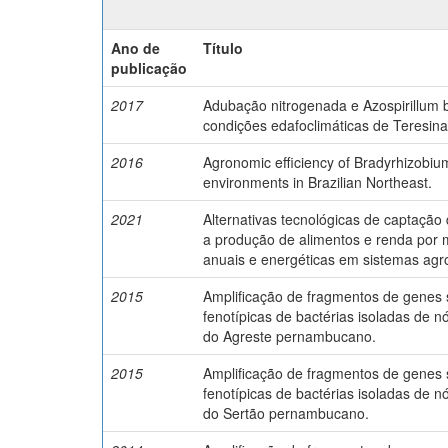
Ano de
Título
publicação
2017
Adubação nitrogenada e Azospirillum b
condições edafoclimáticas de Teresina
2016
Agronomic efficiency of Bradyrhizobium
environments in Brazilian Northeast.
2021
Alternativas tecnológicas de captaçã
a produção de alimentos e renda por m
anuais e energéticas em sistemas agro
2015
Amplificação de fragmentos de genes s
fenotípicas de bactérias isoladas de n
do Agreste pernambucano.
2015
Amplificação de fragmentos de genes s
fenotípicas de bactérias isoladas de n
do Sertão pernambucano.