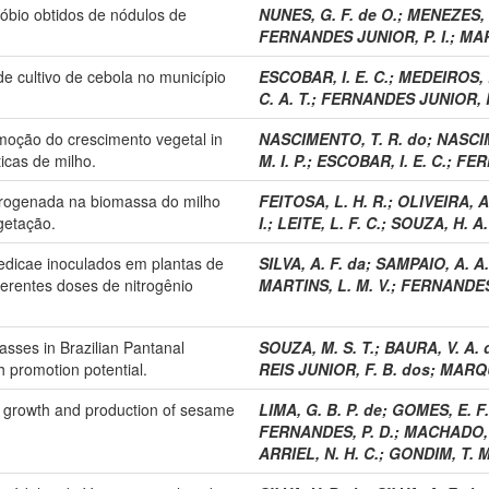
zóbio obtidos de nódulos de
NUNES, G. F. de O.
;
MENEZES, K
FERNANDES JUNIOR, P. I.
;
MAR
de cultivo de cebola no município
ESCOBAR, I. E. C.
;
MEDEIROS, L
C. A. T.
;
FERNANDES JUNIOR, P.
oção do crescimento vegetal in
NASCIMENTO, T. R. do
;
NASCIM
ticas de milho.
M. I. P.
;
ESCOBAR, I. E. C.
;
FER
itrogenada na biomassa do milho
FEITOSA, L. H. R.
;
OLIVEIRA, A
getação.
I.
;
LEITE, L. F. C.
;
SOUZA, H. A.
pedicae inoculados em plantas de
SILVA, A. F. da
;
SAMPAIO, A. A.
erentes doses de nitrogênio
MARTINS, L. M. V.
;
FERNANDES 
asses in Brazilian Pantanal
SOUZA, M. S. T.
;
BAURA, V. A. 
th promotion potential.
REIS JUNIOR, F. B. dos
;
MARQU
 of growth and production of sesame
LIMA, G. B. P. de
;
GOMES, E. F.
FERNANDES, P. D.
;
MACHADO, 
ARRIEL, N. H. C.
;
GONDIM, T. M