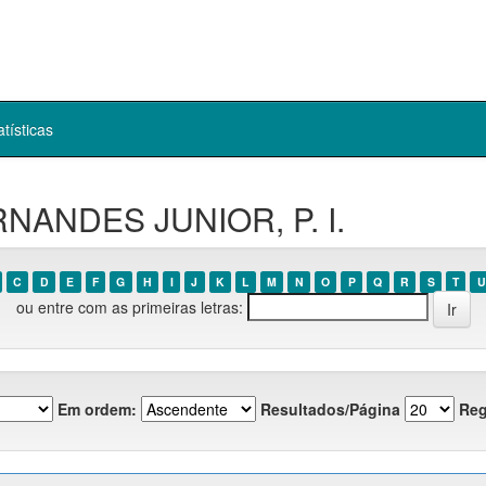
atísticas
RNANDES JUNIOR, P. I.
C
D
E
F
G
H
I
J
K
L
M
N
O
P
Q
R
S
T
U
ou entre com as primeiras letras:
Em ordem:
Resultados/Página
Reg