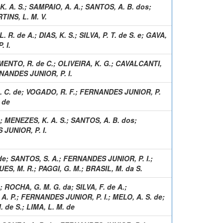
. A. S.
;
SAMPAIO, A. A.
;
SANTOS, A. B. dos
;
TINS, L. M. V.
. R. de A.
;
DIAS, K. S.
;
SILVA, P. T. de S. e
;
GAVA,
 I.
ENTO, R. de C.
;
OLIVEIRA, K. G.
;
CAVALCANTI,
NANDES JUNIOR, P. I.
. C. de
;
VOGADO, R. F.
;
FERNANDES JUNIOR, P.
 de
;
MENEZES, K. A. S.
;
SANTOS, A. B. dos
;
JUNIOR, P. I.
de
;
SANTOS, S. A.
;
FERNANDES JUNIOR, P. I.
;
ES, M. R.
;
PAGGI, G. M.
;
BRASIL, M. da S.
;
ROCHA, G. M. G. da
;
SILVA, F. de A.
;
A. P.
;
FERNANDES JUNIOR, P. I.
;
MELO, A. S. de
;
. de S.
;
LIMA, L. M. de