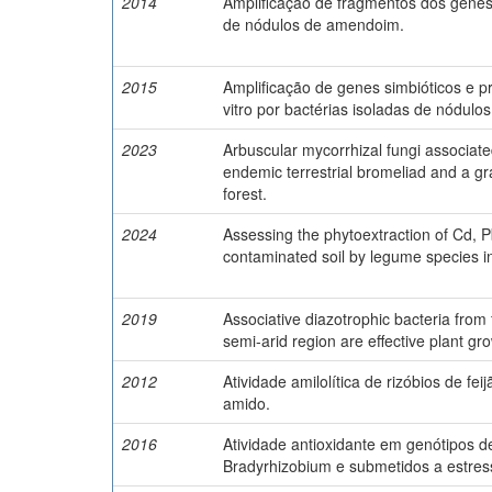
2014
Amplificação de fragmentos dos genes
de nódulos de amendoim.
2015
Amplificação de genes simbióticos e p
vitro por bactérias isoladas de nódulo
2023
Arbuscular mycorrhizal fungi associate
endemic terrestrial bromeliad and a gra
forest.
2024
Assessing the phytoextraction of Cd, P
contaminated soil by legume species ino
2019
Associative diazotrophic bacteria from 
semi-arid region are effective plant gr
2012
Atividade amilolítica de rizóbios de fei
amido.
2016
Atividade antioxidante em genótipos
Bradyrhizobium e submetidos a estress