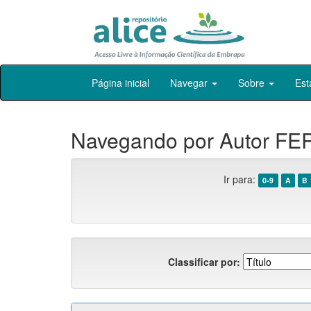
Skip
Página inicial
Navegar
Sobre
Est
navigation
Navegando por Autor FE
Ir para:
0-9
A
B
Classificar por: