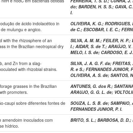
 nifH e nodC em bactérias obtidas
FERREIRA, T. S. D.
;
CUNHA, J. 
do
;
BARDEN, H. S. S.
;
GAVA, C. 
I.
rodução de ácido indolacético in
OLIVEIRA, K. G.
;
RODRIGUES, D
s de mulungu e angico.
de C.
;
ESCOBAR, I. E. C.
;
FERNA
d with the rhizosphere of an
SILVA, A. M. M.
;
FEILER, H. P.
;
ss in the Brazilian neotropical dry
I.
;
AIDAR, S. de T.
;
ARAÚJO, V. A
MELO, I. S. de
;
CARDOSO, E. J. 
b, and Zn from a slag-
SILVA, J. A. G. F. da
;
FREITAS, A
culated with rhizobial strains.
R. e S.
;
FERNANDES JUNIOR, P.
OLIVEIRA, A. S. de
;
SANTOS, N
forage grasses in the Brazilian
ANTUNES, G. dos R.
;
SANTANA,
owth promoters.
ARAUJO, G. G. L. de
;
VOLTOLINI
jão-caupi sobre diferentes fontes de
SOUZA, L. S. B. de
;
SAMPAIO, A
FERNANDES JUNIOR, P. I.
 de amendoim inoculados com
BRITO, S. L.
;
BARBOSA, D. D.
;
e hídrico.