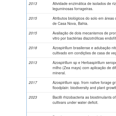
2013
Atividade enzimática de isolados de ri
leguminosas forrageiras.
2015
Atributos biológicos do solo em áreas 
de Casa Nova, Bahia.
2015
Avaliação de dois mecanismos de prom
vitro por bactérias diazotróficas endofí
2018
Azospirillum brasilense e adubação n
cultivado em condições de casa de ve
2013
Azospirillum sp e Herbaspirillum sero
milho (Zea mays) com aplicação de dif
mineral.
2017
Azospirillum spp. from native forage gr
floodplain: biodiversity and plant grow
2023
Bacilli rhizobacteria as biostimulants
cultivars under water deficit.