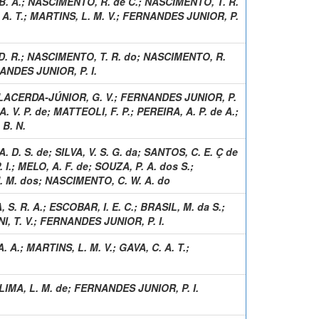
B. A.
;
NASCIMENTO, R. de C.
;
NASCIMENTO, T. R.
A. T.
;
MARTINS, L. M. V.
;
FERNANDES JUNIOR, P.
. R.
;
NASCIMENTO, T. R. do
;
NASCIMENTO, R.
NDES JUNIOR, P. I.
LACERDA-JÚNIOR, G. V.
;
FERNANDES JUNIOR, P.
. V. P. de
;
MATTEOLI, F. P.
;
PEREIRA, A. P. de A.
;
B. N.
. D. S. de
;
SILVA, V. S. G. da
;
SANTOS, C. E. Ç de
 I.
;
MELO, A. F. de
;
SOUZA, P. A. dos S.
;
. M. dos
;
NASCIMENTO, C. W. A. do
 S. R. A.
;
ESCOBAR, I. E. C.
;
BRASIL, M. da S.
;
, T. V.
;
FERNANDES JUNIOR, P. I.
. A.
;
MARTINS, L. M. V.
;
GAVA, C. A. T.
;
LIMA, L. M. de
;
FERNANDES JUNIOR, P. I.