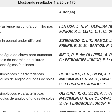
Mostrando resultados 1 a 20 de 170
Autor(es)
rasilense na cultura do milho nas
FEITOSA, L. H. R.
;
OLIVEIRA NE
.
JUNIOR, P. I.
;
LEITE, L. F. C.
;
S
 in peanut under different
SIZENANDO, C. I. T.
;
RAMOS, J.
FREIRE, R. M. M.
;
SANTOS, R. 
o de água de chuva para aumentar
MELO, R. F. de
;
OLIVEIRA, A. R
eio da inserção de culturas
C.
;
FERNANDES JUNIOR, P. I.
;
ecológicos familiares.
imbióticos e características
RODRIGUES, D. R.
;
SILVA, A. F
ódulos de angico oriundas de solos
NASCIMENTO, R. de C.
;
CAVALC
S.
;
FERNANDES JUNIOR, P. I.
imbióticos e características
OLIVEIRA, K. G.
;
SILVA, A. F. d
ódulos de angico oriundas de solos
NASCIMENTO, R. de C.
;
CAVALC
S. de
;
FERNANDES JUNIOR, P. I