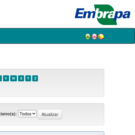
V
W
X
Y
Z
istro(s):