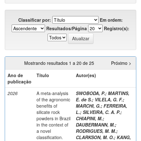
Classificar por:
Em ordem:
Resultados/Página
Registro(s):
Mostrando resultados 1 a 20 de 25
Próximo >
Ano de
Título
Autor(es)
publicação
2026
A meta-analysis
SWOBODA, P.
;
MARTINS,
of the agronomic
E. de S.
;
VILELA, G. F.
;
benefits of
MARCHI, G.
;
FERREIRA,
silicate rock
L.
;
SILVEIRA, C. A. P.
;
powders in Brazil
CHIAPINI, M.
;
in the context of
DAUBERMANN, M.
;
a novel
RODRIGUES, M. M.
;
classification.
CLARKSON, M. O.
;
KANG,