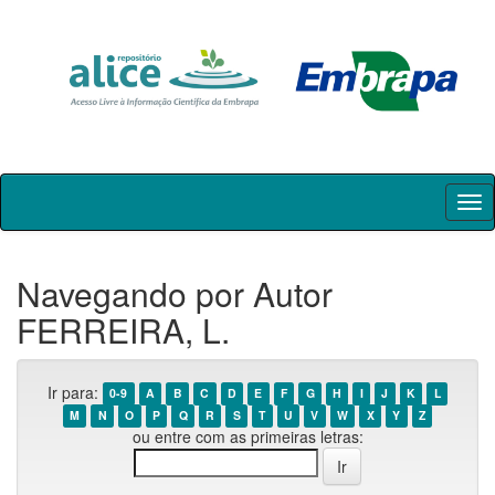
Skip
navigation
Navegando por Autor
FERREIRA, L.
Ir para:
0-9
A
B
C
D
E
F
G
H
I
J
K
L
M
N
O
P
Q
R
S
T
U
V
W
X
Y
Z
ou entre com as primeiras letras: