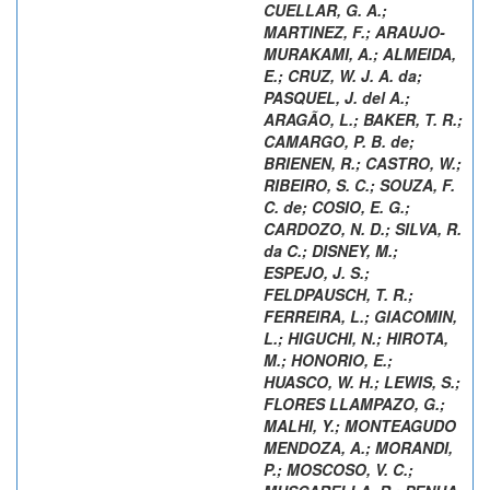
CUELLAR, G. A.
;
MARTINEZ, F.
;
ARAUJO-
MURAKAMI, A.
;
ALMEIDA,
E.
;
CRUZ, W. J. A. da
;
PASQUEL, J. del A.
;
ARAGÃO, L.
;
BAKER, T. R.
;
CAMARGO, P. B. de
;
BRIENEN, R.
;
CASTRO, W.
;
RIBEIRO, S. C.
;
SOUZA, F.
C. de
;
COSIO, E. G.
;
CARDOZO, N. D.
;
SILVA, R.
da C.
;
DISNEY, M.
;
ESPEJO, J. S.
;
FELDPAUSCH, T. R.
;
FERREIRA, L.
;
GIACOMIN,
L.
;
HIGUCHI, N.
;
HIROTA,
M.
;
HONORIO, E.
;
HUASCO, W. H.
;
LEWIS, S.
;
FLORES LLAMPAZO, G.
;
MALHI, Y.
;
MONTEAGUDO
MENDOZA, A.
;
MORANDI,
P.
;
MOSCOSO, V. C.
;