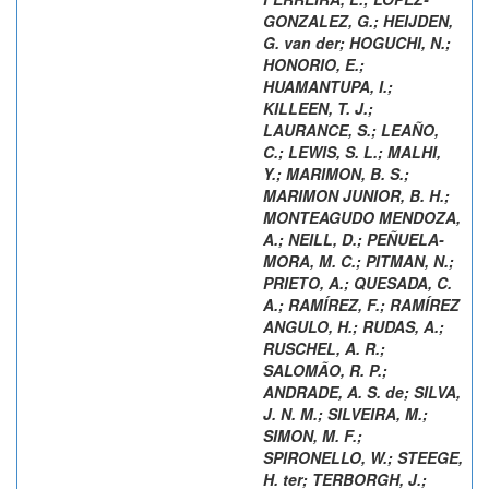
GONZALEZ, G.
;
HEIJDEN,
G. van der
;
HOGUCHI, N.
;
HONORIO, E.
;
HUAMANTUPA, I.
;
KILLEEN, T. J.
;
LAURANCE, S.
;
LEAÑO,
C.
;
LEWIS, S. L.
;
MALHI,
Y.
;
MARIMON, B. S.
;
MARIMON JUNIOR, B. H.
;
MONTEAGUDO MENDOZA,
A.
;
NEILL, D.
;
PEÑUELA-
MORA, M. C.
;
PITMAN, N.
;
PRIETO, A.
;
QUESADA, C.
A.
;
RAMÍREZ, F.
;
RAMÍREZ
ANGULO, H.
;
RUDAS, A.
;
RUSCHEL, A. R.
;
SALOMÃO, R. P.
;
ANDRADE, A. S. de
;
SILVA,
J. N. M.
;
SILVEIRA, M.
;
SIMON, M. F.
;
SPIRONELLO, W.
;
STEEGE,
H. ter
;
TERBORGH, J.
;