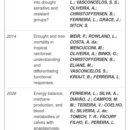
into drought
L.
;
VASCONCELOS, S. S.
;
sensitive and
OLIVEIRA, A.
;
resistant
CHRISTOFFERSEN, B.
;
groups?
FERREIRA, L.
;
GRACE, J.
;
SITCH, S.
2014
Drought and tree
MEIR, P.
;
ROWLAND, L.
;
mortality in
COSTA, A. da
;
tropical
MENCUCCINI, M.
;
rainforest:
OLIVEIRA, A.
;
BINKS, O.
;
understanding
CHRISTOFFERSEN, B.
;
and
ELIANE, M.
;
differentiating
VASCONCELOS, S.
;
functional
KRUIJT, B.
;
FERREIRA, L.
responses.
2026
Energy balance,
FERREIRA, L.
;
SILVA, A.
;
methane
DIAVÃO, J.
;
CAMPOS, M.
production, and
M.
;
TEIXEIRA, V.
;
COELHO,
blood
S.
;
SILVEIRA, J. de
;
metabolites of
TOMICH, T. R.
;
FACURY
calves with
FILHO, E.
;
PEREIRA, L.
anaplasmosis.