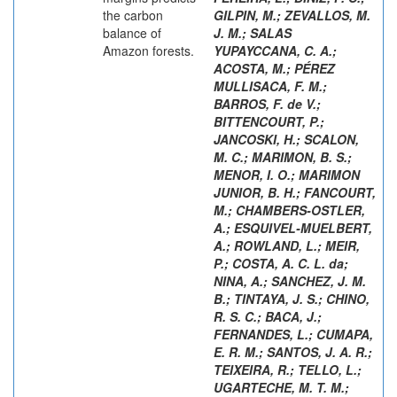
the carbon
GILPIN, M.
;
ZEVALLOS, M.
balance of
J. M.
;
SALAS
Amazon forests.
YUPAYCCANA, C. A.
;
ACOSTA, M.
;
PÉREZ
MULLISACA, F. M.
;
BARROS, F. de V.
;
BITTENCOURT, P.
;
JANCOSKI, H.
;
SCALON,
M. C.
;
MARIMON, B. S.
;
MENOR, I. O.
;
MARIMON
JUNIOR, B. H.
;
FANCOURT,
M.
;
CHAMBERS-OSTLER,
A.
;
ESQUIVEL-MUELBERT,
A.
;
ROWLAND, L.
;
MEIR,
P.
;
COSTA, A. C. L. da
;
NINA, A.
;
SANCHEZ, J. M.
B.
;
TINTAYA, J. S.
;
CHINO,
R. S. C.
;
BACA, J.
;
FERNANDES, L.
;
CUMAPA,
E. R. M.
;
SANTOS, J. A. R.
;
TEIXEIRA, R.
;
TELLO, L.
;
UGARTECHE, M. T. M.
;