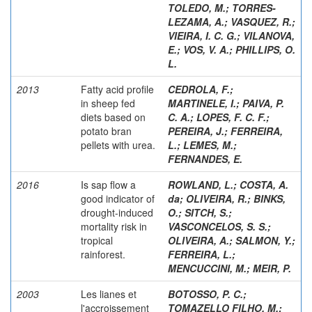
TOLEDO, M.
;
TORRES-
LEZAMA, A.
;
VASQUEZ, R.
;
VIEIRA, I. C. G.
;
VILANOVA,
E.
;
VOS, V. A.
;
PHILLIPS, O.
L.
2013
Fatty acid profile
CEDROLA, F.
;
in sheep fed
MARTINELE, I.
;
PAIVA, P.
diets based on
C. A.
;
LOPES, F. C. F.
;
potato bran
PEREIRA, J.
;
FERREIRA,
pellets with urea.
L.
;
LEMES, M.
;
FERNANDES, E.
2016
Is sap flow a
ROWLAND, L.
;
COSTA, A.
good indicator of
da
;
OLIVEIRA, R.
;
BINKS,
drought-induced
O.
;
SITCH, S.
;
mortality risk in
VASCONCELOS, S. S.
;
tropical
OLIVEIRA, A.
;
SALMON, Y.
;
rainforest.
FERREIRA, L.
;
MENCUCCINI, M.
;
MEIR, P.
2003
Les lianes et
BOTOSSO, P. C.
;
l'accroissement
TOMAZELLO FILHO, M.
;