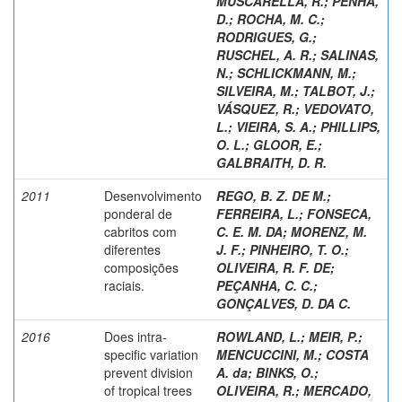
MUSCARELLA, R.
;
PENHA,
D.
;
ROCHA, M. C.
;
RODRIGUES, G.
;
RUSCHEL, A. R.
;
SALINAS,
N.
;
SCHLICKMANN, M.
;
SILVEIRA, M.
;
TALBOT, J.
;
VÁSQUEZ, R.
;
VEDOVATO,
L.
;
VIEIRA, S. A.
;
PHILLIPS,
O. L.
;
GLOOR, E.
;
GALBRAITH, D. R.
2011
Desenvolvimento
REGO, B. Z. DE M.
;
ponderal de
FERREIRA, L.
;
FONSECA,
cabritos com
C. E. M. DA
;
MORENZ, M.
diferentes
J. F.
;
PINHEIRO, T. O.
;
composições
OLIVEIRA, R. F. DE
;
raciais.
PEÇANHA, C. C.
;
GONÇALVES, D. DA C.
2016
Does intra-
ROWLAND, L.
;
MEIR, P.
;
specific variation
MENCUCCINI, M.
;
COSTA
prevent division
A. da
;
BINKS, O.
;
of tropical trees
OLIVEIRA, R.
;
MERCADO,