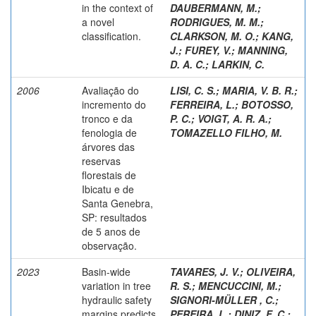
in the context of
DAUBERMANN, M.
;
a novel
RODRIGUES, M. M.
;
classification.
CLARKSON, M. O.
;
KANG,
J.
;
FUREY, V.
;
MANNING,
D. A. C.
;
LARKIN, C.
2006
Avaliação do
LISI, C. S.
;
MARIA, V. B. R.
;
incremento do
FERREIRA, L.
;
BOTOSSO,
tronco e da
P. C.
;
VOIGT, A. R. A.
;
fenologia de
TOMAZELLO FILHO, M.
árvores das
reservas
florestais de
Ibicatu e de
Santa Genebra,
SP: resultados
de 5 anos de
observação.
2023
Basin-wide
TAVARES, J. V.
;
OLIVEIRA,
variation in tree
R. S.
;
MENCUCCINI, M.
;
hydraulic safety
SIGNORI-MÜLLER , C.
;
margins predicts
PEREIRA, L.
;
DINIZ, F. C.
;