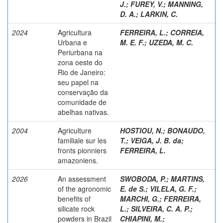
J.
;
FUREY, V.
;
MANNING,
D. A.
;
LARKIN, C.
2024
Agricultura
FERREIRA, L.
;
CORREIA,
Urbana e
M. E. F.
;
UZEDA, M. C.
Periurbana na
zona oeste do
Rio de Janeiro:
seu papel na
conservação da
comunidade de
abelhas nativas.
2004
Agriculture
HOSTIOU, N.
;
BONAUDO,
familiale sur les
T.
;
VEIGA, J. B. da
;
fronts pionniers
FERREIRA, L.
amazoniens.
2026
An assessment
SWOBODA, P.
;
MARTINS,
of the agronomic
E. de S.
;
VILELA, G. F.
;
benefits of
MARCHI, G.
;
FERREIRA,
silicate rock
L.
;
SILVEIRA, C. A. P.
;
powders in Brazil
CHIAPINI, M.
;