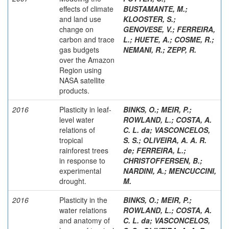
effects of climate
BUSTAMANTE, M.
;
and land use
KLOOSTER, S.
;
change on
GENOVESE, V.
;
FERREIRA,
carbon and trace
L.
;
HUETE, A.
;
COSME, R.
;
gas budgets
NEMANI, R.
;
ZEPP, R.
over the Amazon
Region using
NASA satellite
products.
2016
Plasticity in leaf-
BINKS, O.
;
MEIR, P.
;
level water
ROWLAND, L.
;
COSTA, A.
relations of
C. L. da
;
VASCONCELOS,
tropical
S. S.
;
OLIVEIRA, A. A. R.
rainforest trees
de
;
FERREIRA, L.
;
in response to
CHRISTOFFERSEN, B.
;
experimental
NARDINI, A.
;
MENCUCCINI,
drought.
M.
2016
Plasticity in the
BINKS, O.
;
MEIR, P.
;
water relations
ROWLAND, L.
;
COSTA, A.
and anatomy of
C. L. da
;
VASCONCELOS,