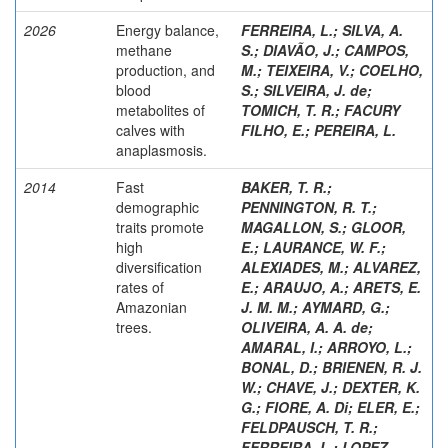
2026
Energy balance,
FERREIRA, L.
;
SILVA, A.
methane
S.
;
DIAVÃO, J.
;
CAMPOS,
production, and
M.
;
TEIXEIRA, V.
;
COELHO,
blood
S.
;
SILVEIRA, J. de
;
metabolites of
TOMICH, T. R.
;
FACURY
calves with
FILHO, E.
;
PEREIRA, L.
anaplasmosis.
2014
Fast
BAKER, T. R.
;
demographic
PENNINGTON, R. T.
;
traits promote
MAGALLON, S.
;
GLOOR,
high
E.
;
LAURANCE, W. F.
;
diversification
ALEXIADES, M.
;
ALVAREZ,
rates of
E.
;
ARAUJO, A.
;
ARETS, E.
Amazonian
J. M. M.
;
AYMARD, G.
;
trees.
OLIVEIRA, A. A. de
;
AMARAL, I.
;
ARROYO, L.
;
BONAL, D.
;
BRIENEN, R. J.
W.
;
CHAVE, J.
;
DEXTER, K.
G.
;
FIORE, A. Di
;
ELER, E.
;
FELDPAUSCH, T. R.
;
FERREIRA, L.
;
LOPEZ-