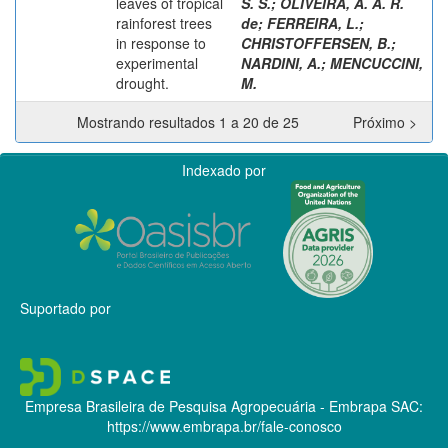
leaves of tropical
S. S.
;
OLIVEIRA, A. A. R.
rainforest trees
de
;
FERREIRA, L.
;
in response to
CHRISTOFFERSEN, B.
;
experimental
NARDINI, A.
;
MENCUCCINI,
drought.
M.
Mostrando resultados 1 a 20 de 25
Próximo >
Indexado por
Suportado por
Empresa Brasileira de Pesquisa Agropecuária - Embrapa
SAC:
https://www.embrapa.br/fale-conosco