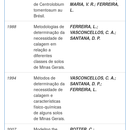
de Centrolobium
MARIA, V. R.
;
FERREIRA,
tomentosum au
L.
Brésil.
1988
Metodologias de
FERREIRA, L.
;
determinação da
VASCONCELLOS, C. A.
;
necessidade de
SANTANA, D. P.
calagem em
relação a
diferentes
classes de solos
de Minas Gerais.
1994
Métodos de
VASCONCELLOS, C. A.
;
determinação da
SANTANA, D. P.
;
necessidade de
FERREIRA, L.
calagem e
características
físico-químicas
de alguns solos
de Minas Gerais.
2007
Modeling the
POTTER, C.
;