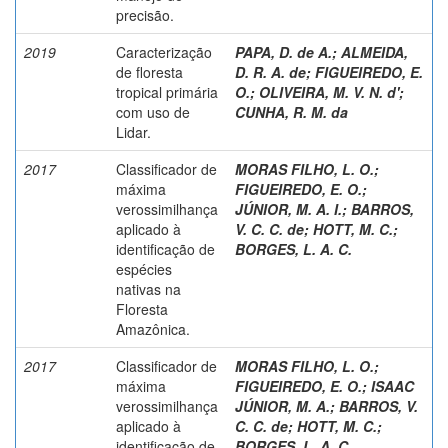
precisão.
2019
Caracterização
PAPA, D. de A.
;
ALMEIDA,
de floresta
D. R. A. de
;
FIGUEIREDO, E.
tropical primária
O.
;
OLIVEIRA, M. V. N. d'
;
com uso de
CUNHA, R. M. da
Lidar.
2017
Classificador de
MORAS FILHO, L. O.
;
máxima
FIGUEIREDO, E. O.
;
verossimilhança
JÚNIOR, M. A. I.
;
BARROS,
aplicado à
V. C. C. de
;
HOTT, M. C.
;
identificação de
BORGES, L. A. C.
espécies
nativas na
Floresta
Amazônica.
2017
Classificador de
MORAS FILHO, L. O.
;
máxima
FIGUEIREDO, E. O.
;
ISAAC
verossimilhança
JÚNIOR, M. A.
;
BARROS, V.
aplicado à
C. C. de
;
HOTT, M. C.
;
identificação de
BORGES, L. A. C.