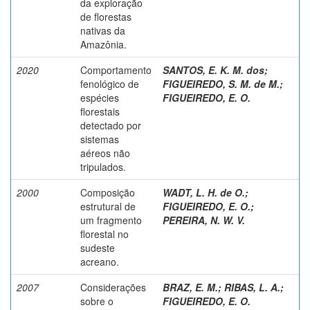
da exploração
de florestas
nativas da
Amazônia.
2020
Comportamento
SANTOS, E. K. M. dos
;
fenológico de
FIGUEIREDO, S. M. de M.
;
espécies
FIGUEIREDO, E. O.
florestais
detectado por
sistemas
aéreos não
tripulados.
2000
Composição
WADT, L. H. de O.
;
estrutural de
FIGUEIREDO, E. O.
;
um fragmento
PEREIRA, N. W. V.
florestal no
sudeste
acreano.
2007
Considerações
BRAZ, E. M.
;
RIBAS, L. A.
;
sobre o
FIGUEIREDO, E. O.