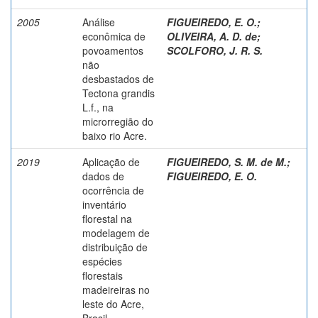
2005
Análise
FIGUEIREDO, E. O.
;
econômica de
OLIVEIRA, A. D. de
;
povoamentos
SCOLFORO, J. R. S.
não
desbastados de
Tectona grandis
L.f., na
microrregião do
baixo rio Acre.
2019
Aplicação de
FIGUEIREDO, S. M. de M.
;
dados de
FIGUEIREDO, E. O.
ocorrência de
inventário
florestal na
modelagem de
distribuição de
espécies
florestais
madeireiras no
leste do Acre,
Brasil.