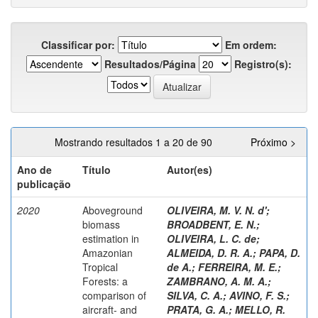
Classificar por:
Em ordem:
Resultados/Página
Registro(s):
Mostrando resultados 1 a 20 de 90
Próximo >
Ano de
Título
Autor(es)
publicação
2020
Aboveground
OLIVEIRA, M. V. N. d'
;
biomass
BROADBENT, E. N.
;
estimation in
OLIVEIRA, L. C. de
;
Amazonian
ALMEIDA, D. R. A.
;
PAPA, D.
Tropical
de A.
;
FERREIRA, M. E.
;
Forests: a
ZAMBRANO, A. M. A.
;
comparison of
SILVA, C. A.
;
AVINO, F. S.
;
aircraft- and
PRATA, G. A.
;
MELLO, R.