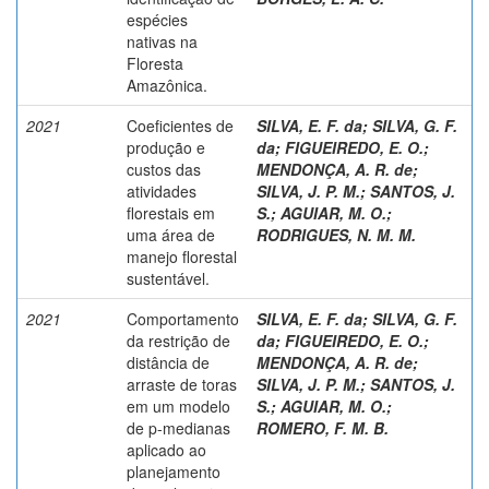
espécies
nativas na
Floresta
Amazônica.
2021
Coeficientes de
SILVA, E. F. da
;
SILVA, G. F.
produção e
da
;
FIGUEIREDO, E. O.
;
custos das
MENDONÇA, A. R. de
;
atividades
SILVA, J. P. M.
;
SANTOS, J.
florestais em
S.
;
AGUIAR, M. O.
;
uma área de
RODRIGUES, N. M. M.
manejo florestal
sustentável.
2021
Comportamento
SILVA, E. F. da
;
SILVA, G. F.
da restrição de
da
;
FIGUEIREDO, E. O.
;
distância de
MENDONÇA, A. R. de
;
arraste de toras
SILVA, J. P. M.
;
SANTOS, J.
em um modelo
S.
;
AGUIAR, M. O.
;
de p-medianas
ROMERO, F. M. B.
aplicado ao
planejamento