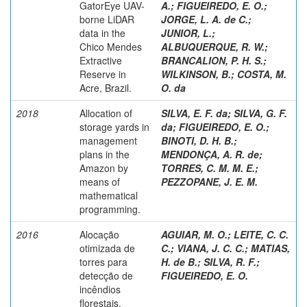
GatorEye UAV-
A.
;
FIGUEIREDO, E. O.
;
borne LiDAR
JORGE, L. A. de C.
;
data in the
JUNIOR, L.
;
Chico Mendes
ALBUQUERQUE, R. W.
;
Extractive
BRANCALION, P. H. S.
;
Reserve in
WILKINSON, B.
;
COSTA, M.
Acre, Brazil.
O. da
2018
Allocation of
SILVA, E. F. da
;
SILVA, G. F.
storage yards in
da
;
FIGUEIREDO, E. O.
;
management
BINOTI, D. H. B.
;
plans in the
MENDONÇA, A. R. de
;
Amazon by
TORRES, C. M. M. E.
;
means of
PEZZOPANE, J. E. M.
mathematical
programming.
2016
Alocação
AGUIAR, M. O.
;
LEITE, C. C.
otimizada de
C.
;
VIANA, J. C. C.
;
MATIAS,
torres para
H. de B.
;
SILVA, R. F.
;
detecção de
FIGUEIREDO, E. O.
incêndios
florestais.