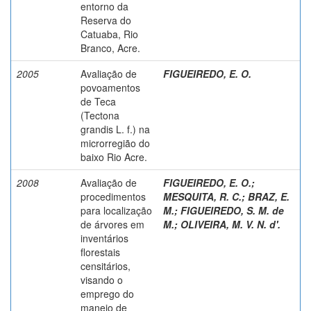
entorno da
Reserva do
Catuaba, Rio
Branco, Acre.
2005
Avaliação de
FIGUEIREDO, E. O.
povoamentos
de Teca
(Tectona
grandis L. f.) na
microrregião do
baixo Rio Acre.
2008
Avaliação de
FIGUEIREDO, E. O.
;
procedimentos
MESQUITA, R. C.
;
BRAZ, E.
para localização
M.
;
FIGUEIREDO, S. M. de
de árvores em
M.
;
OLIVEIRA, M. V. N. d'.
inventários
florestais
censitários,
visando o
emprego do
manejo de