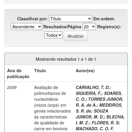
Classificar por:
Em ordem:
Resultados/Página
Registro(s):
Mostrando resultados 1 a 1 de 1
Ano de
Título
Autor(es)
publicação
2009
Avaliação de
CARVALHO, T. D.
;
polimorfismos de
SIQUEIRA, F.
;
SOARES,
nucleotídeos
C. O.
;
TORRES JUNIOR,
únicos (snps) em
R. A. de A.
;
MEDEIROS,
genes relacionados
S. R. de
;
SOUZA
às características
JUNIOR, M. D.
;
BLECHA,
de qualidade de
I. M. Z.
;
FLORES, R. S
;
carne em bovinos
MACHADO, C. O. F.