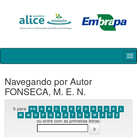
Skip
navigation
Navegando por Autor
FONSECA, M. E. N.
Ir para:
0-9
A
B
C
D
E
F
G
H
I
J
K
L
M
N
O
P
Q
R
S
T
U
V
W
X
Y
Z
ou entre com as primeiras letras: