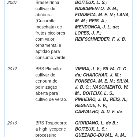
2007
Brasileirinha:
BOITEUX, L. S.
;
cultivar de
NASCIMENTO, W. M.
;
abóbora
FONSECA, M. E. N.
;
LANA,
(Cucurbita
M. M.
;
REIS, A.
;
moschata) de
MENDONCA, J. L. de
;
frutos bicolores
LOPES, J. F.
;
com valor
REIFSCHNEIDER, F. J. B.
ornamental e
aptidão para
consumo verde.
2012
BRS Planalto:
VIEIRA, J. V.
;
SILVA, G. O.
cultivar de
da
;
CHARCHAR, J. M.
;
cenoura de
FONSECA, M. E. N.
;
SILVA,
polinização
J. B. C.
;
NASCIMENTO, W.
aberta para
M.
;
BOITEUX, L. S.
;
cultivo de verão.
PINHEIRO, J. B.
;
REIS, A.
;
RESENDE, F. V.
;
CARVALHO, A. D. F. de
2010
BRS Tospodoro:
GIORDANO, L. de B.
;
a high lycopene
BOITEUX, L. S.
;
processing
QUEZADO-DUVAL, A. M.
;