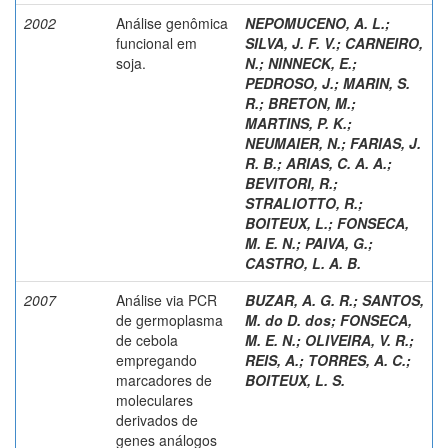
2002
Análise genômica
NEPOMUCENO, A. L.
;
funcional em
SILVA, J. F. V.
;
CARNEIRO,
soja.
N.
;
NINNECK, E.
;
PEDROSO, J.
;
MARIN, S.
R.
;
BRETON, M.
;
MARTINS, P. K.
;
NEUMAIER, N.
;
FARIAS, J.
R. B.
;
ARIAS, C. A. A.
;
BEVITORI, R.
;
STRALIOTTO, R.
;
BOITEUX, L.
;
FONSECA,
M. E. N.
;
PAIVA, G.
;
CASTRO, L. A. B.
2007
Análise via PCR
BUZAR, A. G. R.
;
SANTOS,
de germoplasma
M. do D. dos
;
FONSECA,
de cebola
M. E. N.
;
OLIVEIRA, V. R.
;
empregando
REIS, A.
;
TORRES, A. C.
;
marcadores de
BOITEUX, L. S.
moleculares
derivados de
genes análogos