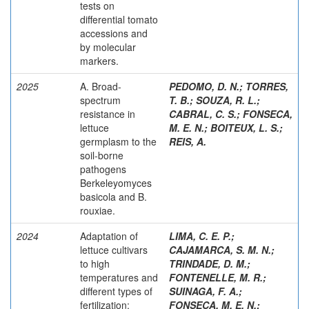
tests on
differential tomato
accessions and
by molecular
markers.
2025
A. Broad-
PEDOMO, D. N.
;
TORRES,
spectrum
T. B.
;
SOUZA, R. L.
;
resistance in
CABRAL, C. S.
;
FONSECA,
lettuce
M. E. N.
;
BOITEUX, L. S.
;
germplasm to the
REIS, A.
soil-borne
pathogens
Berkeleyomyces
basicola and B.
rouxiae.
2024
Adaptation of
LIMA, C. E. P.
;
lettuce cultivars
CAJAMARCA, S. M. N.
;
to high
TRINDADE, D. M.
;
temperatures and
FONTENELLE, M. R.
;
different types of
SUINAGA, F. A.
;
fertilization:
FONSECA, M. E. N.
;