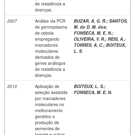
de resistência a
doenças.
2007
Análise via PCR
BUZAR, A. G. R.
;
SANTOS,
de germoplasma
M. do D. M. dos
;
de cebola
FONSECA, M. E. N.
;
empregando
OLIVEIRA, V. R.
;
REIS, A.
;
marcadores
TORRES, A. C.
;
BOITEUX,
moleculares
L. S.
derivados de
genes análogos
de resistência a
doenças.
2010
Aplicação de
BOITEUX, L. S.
;
seleção assistida
FONSECA, M. E. N.
por marcadores
moleculares no
melhoramento
genético e
produção de
sementes de
tomate e outras