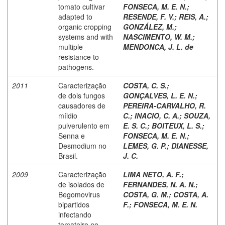
tomato cultivar
FONSECA, M. E. N.
;
adapted to
RESENDE, F. V.
;
REIS, A.
;
organic cropping
GONZÁLEZ, M.
;
systems and with
NASCIMENTO, W. M.
;
multiple
MENDONCA, J. L. de
resistance to
pathogens.
2011
Caracterização
COSTA, C. S.
;
de dois fungos
GONÇALVES, L. E. N.
;
causadores de
PEREIRA-CARVALHO, R.
míldio
C.
;
INACIO, C. A.
;
SOUZA,
pulverulento em
E. S. C.
;
BOITEUX, L. S.
;
Senna e
FONSECA, M. E. N.
;
Desmodium no
LEMES, G. P.
;
DIANESSE,
Brasil.
J. C.
2009
Caracterização
LIMA NETO, A. F.
;
de isolados de
FERNANDES, N. A. N.
;
Begomovirus
COSTA, G. M.
;
COSTA, A.
bipartidos
F.
;
FONSECA, M. E. N.
infectando
tomateiro no