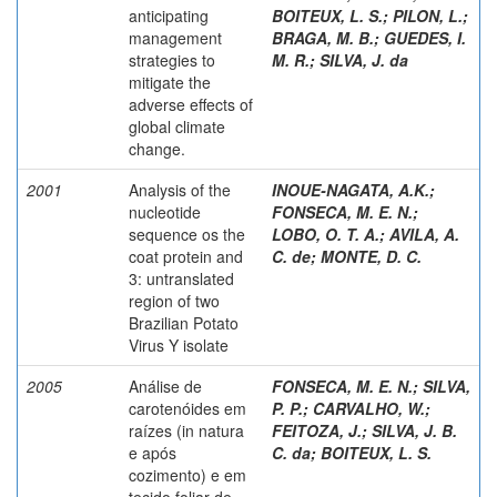
anticipating
BOITEUX, L. S.
;
PILON, L.
;
management
BRAGA, M. B.
;
GUEDES, I.
strategies to
M. R.
;
SILVA, J. da
mitigate the
adverse effects of
global climate
change.
2001
Analysis of the
INOUE-NAGATA, A.K.
;
nucleotide
FONSECA, M. E. N.
;
sequence os the
LOBO, O. T. A.
;
AVILA, A.
coat protein and
C. de
;
MONTE, D. C.
3: untranslated
region of two
Brazilian Potato
Virus Y isolate
2005
Análise de
FONSECA, M. E. N.
;
SILVA,
carotenóides em
P. P.
;
CARVALHO, W.
;
raízes (in natura
FEITOZA, J.
;
SILVA, J. B.
e após
C. da
;
BOITEUX, L. S.
cozimento) e em
tecido foliar de