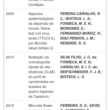
hortaliças.
2009
Aspectos
PEREIRA-CARVALHO, R.
epidemiológicos
C.
;
BOITEUX, L. S.
;
da dispersão de
FONSECA, M. E. N.
;
tomato Yellow
MORIONES, E.
;
leaf curl virus-
FERNANDEZ-MUÑOZ, R.
;
Israel (TYLCV-IL)
DIAZ-PENDON, J. M.
;
por Bemisia
RESENDE, R. O.
tabaci biótipo Q.
2010
Avaliação via
SILVA FILHO, J. G. da
;
cromatografia
FONSECA, M. E. N.
;
líquida de alta
CARVALHO, S. I. C. de
;
eficiência (CLAE)
REIFSCHNEIDER, F. J. B.
;
do perfil de
BOITEUX, L. S.
carotenóides em
acessos de
quatro espécies
de Capsicum.
2018
Bifurcate flower
FERREIRA, D. S.
;
KEVEI,