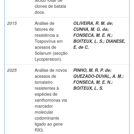
clones de batata
doce.
2015
Análise de
OLIVEIRA, R. M. de
;
fatores de
CUNHA, M. G. da
;
resistência a
FONSECA, M. E. N.
;
Tospovírus em
BOITEUX, L. S.
;
DIANESE,
acessos de
E. de C.
Solanum (secção
Lycopersicon).
2025
Análise de novos
PINHO, M. R. P. de
;
acessos de
QUEZADO-DUVAL, A. M.
;
tomateiro
FONSECA, M. E. N.
;
resistentes à
BOITEUX, L. S.
espécies de
xanthomonas via
marcador
molecular
codominante
ligado ao gene
RX3.