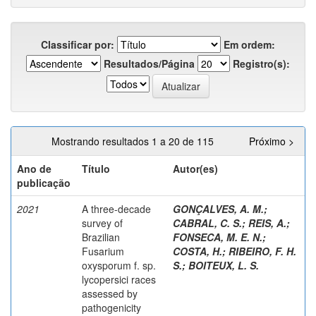
Classificar por:
Em ordem:
Resultados/Página
Registro(s):
Mostrando resultados 1 a 20 de 115
Próximo >
Ano de
Título
Autor(es)
publicação
2021
A three-decade
GONÇALVES, A. M.
;
survey of
CABRAL, C. S.
;
REIS, A.
;
Brazilian
FONSECA, M. E. N.
;
Fusarium
COSTA, H.
;
RIBEIRO, F. H.
oxysporum f. sp.
S.
;
BOITEUX, L. S.
lycopersici races
assessed by
pathogenicity