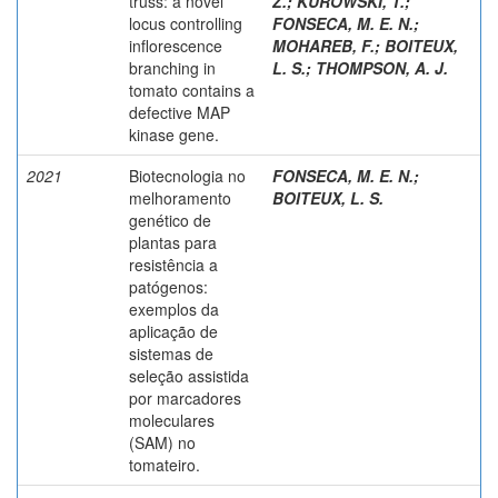
truss: a novel
Z.
;
KUROWSKI, T.
;
locus controlling
FONSECA, M. E. N.
;
inflorescence
MOHAREB, F.
;
BOITEUX,
branching in
L. S.
;
THOMPSON, A. J.
tomato contains a
defective MAP
kinase gene.
2021
Biotecnologia no
FONSECA, M. E. N.
;
melhoramento
BOITEUX, L. S.
genético de
plantas para
resistência a
patógenos:
exemplos da
aplicação de
sistemas de
seleção assistida
por marcadores
moleculares
(SAM) no
tomateiro.