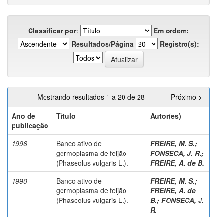
Classificar por:
Em ordem:
Resultados/Página
Registro(s):
Mostrando resultados 1 a 20 de 28
Próximo >
Ano de
Título
Autor(es)
publicação
1996
Banco ativo de
FREIRE, M. S.
;
germoplasma de feijão
FONSECA, J. R.
;
(Phaseolus vulgaris L.).
FREIRE, A. de B.
1990
Banco ativo de
FREIRE, M. S.
;
germoplasma de feijão
FREIRE, A. de
(Phaseolus vulgaris L.).
B.
;
FONSECA, J.
R.