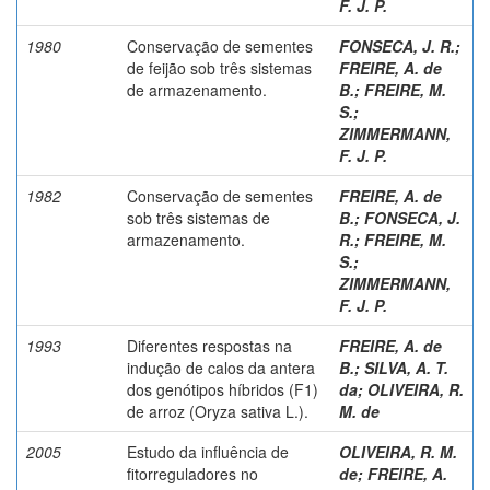
F. J. P.
1980
Conservação de sementes
FONSECA, J. R.
;
de feijão sob três sistemas
FREIRE, A. de
de armazenamento.
B.
;
FREIRE, M.
S.
;
ZIMMERMANN,
F. J. P.
1982
Conservação de sementes
FREIRE, A. de
sob três sistemas de
B.
;
FONSECA, J.
armazenamento.
R.
;
FREIRE, M.
S.
;
ZIMMERMANN,
F. J. P.
1993
Diferentes respostas na
FREIRE, A. de
indução de calos da antera
B.
;
SILVA, A. T.
dos genótipos híbridos (F1)
da
;
OLIVEIRA, R.
de arroz (Oryza sativa L.).
M. de
2005
Estudo da influência de
OLIVEIRA, R. M.
fitorreguladores no
de
;
FREIRE, A.