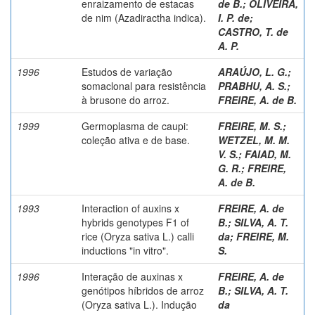
enraizamento de estacas
de B.
;
OLIVEIRA,
de nim (Azadiractha indica).
I. P. de
;
CASTRO, T. de
A. P.
1996
Estudos de variação
ARAÚJO, L. G.
;
somaclonal para resistência
PRABHU, A. S.
;
à brusone do arroz.
FREIRE, A. de B.
1999
Germoplasma de caupi:
FREIRE, M. S.
;
coleção ativa e de base.
WETZEL, M. M.
V. S.
;
FAIAD, M.
G. R.
;
FREIRE,
A. de B.
1993
Interaction of auxins x
FREIRE, A. de
hybrids genotypes F1 of
B.
;
SILVA, A. T.
rice (Oryza sativa L.) calli
da
;
FREIRE, M.
inductions "in vitro".
S.
1996
Interação de auxinas x
FREIRE, A. de
genótipos híbridos de arroz
B.
;
SILVA, A. T.
(Oryza sativa L.). Indução
da