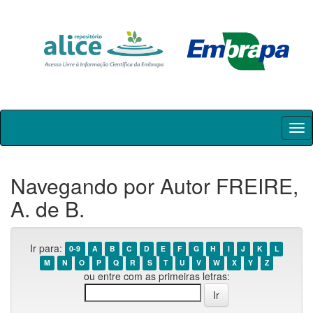
Skip
navigation
Navegando por Autor FREIRE,
A. de B.
Ir para:
0-9
A
B
C
D
E
F
G
H
I
J
K
L
M
N
O
P
Q
R
S
T
U
V
W
X
Y
Z
ou entre com as primeiras letras: