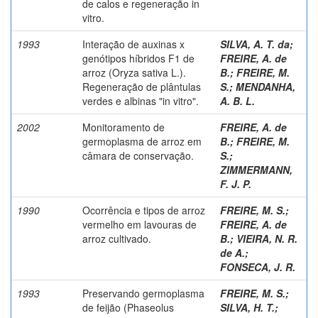
de calos e regeneração in
vitro.
1993
Interação de auxinas x
SILVA, A. T. da
;
genótipos híbridos F1 de
FREIRE, A. de
arroz (Oryza sativa L.).
B.
;
FREIRE, M.
Regeneração de plântulas
S.
;
MENDANHA,
verdes e albinas "in vitro".
A. B. L.
2002
Monitoramento de
FREIRE, A. de
germoplasma de arroz em
B.
;
FREIRE, M.
câmara de conservação.
S.
;
ZIMMERMANN,
F. J. P.
1990
Ocorrência e tipos de arroz
FREIRE, M. S.
;
vermelho em lavouras de
FREIRE, A. de
arroz cultivado.
B.
;
VIEIRA, N. R.
de A.
;
FONSECA, J. R.
1993
Preservando germoplasma
FREIRE, M. S.
;
de feijão (Phaseolus
SILVA, H. T.
;