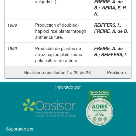
vulgaris L.).
FREIRE, A. de
B.
;
VIEIRA, E. H.
N.
1989
Production of doubled-
REIFFERS, I.
;
haploid rice plants through
FREIRE, A. de B.
anther culture.
1990
Produção de plantas de
FREIRE, A. de
arroz haplodiploidizadas
B.
;
REIFFERS, I.
pela cultura de antera.
Mostrando resultados 1 a 20 de 28
Próximo >
Indexado por
Suportado por