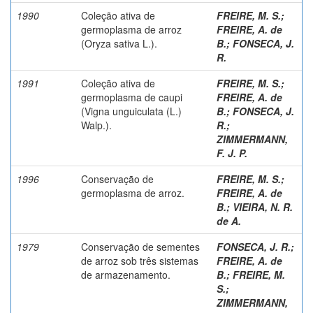
1990
Coleção ativa de
FREIRE, M. S.
;
germoplasma de arroz
FREIRE, A. de
(Oryza sativa L.).
B.
;
FONSECA, J.
R.
1991
Coleção ativa de
FREIRE, M. S.
;
germoplasma de caupi
FREIRE, A. de
(Vigna unguiculata (L.)
B.
;
FONSECA, J.
Walp.).
R.
;
ZIMMERMANN,
F. J. P.
1996
Conservação de
FREIRE, M. S.
;
germoplasma de arroz.
FREIRE, A. de
B.
;
VIEIRA, N. R.
de A.
1979
Conservação de sementes
FONSECA, J. R.
;
de arroz sob três sistemas
FREIRE, A. de
de armazenamento.
B.
;
FREIRE, M.
S.
;
ZIMMERMANN,