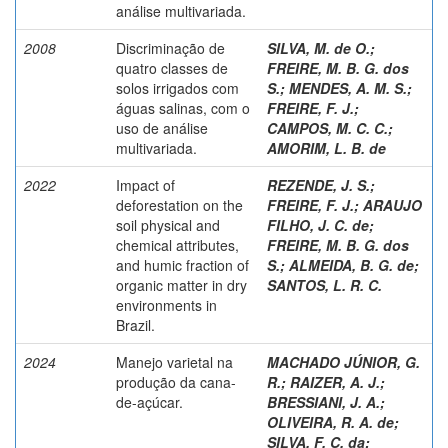
análise multivariada.
2008
Discriminação de
SILVA, M. de O.
;
quatro classes de
FREIRE, M. B. G. dos
solos irrigados com
S.
;
MENDES, A. M. S.
;
águas salinas, com o
FREIRE, F. J.
;
uso de análise
CAMPOS, M. C. C.
;
multivariada.
AMORIM, L. B. de
2022
Impact of
REZENDE, J. S.
;
deforestation on the
FREIRE, F. J.
;
ARAUJO
soil physical and
FILHO, J. C. de
;
chemical attributes,
FREIRE, M. B. G. dos
and humic fraction of
S.
;
ALMEIDA, B. G. de
;
organic matter in dry
SANTOS, L. R. C.
environments in
Brazil.
2024
Manejo varietal na
MACHADO JÚNIOR, G.
produção da cana-
R.
;
RAIZER, A. J.
;
de-açúcar.
BRESSIANI, J. A.
;
OLIVEIRA, R. A. de
;
SILVA, F. C. da
;