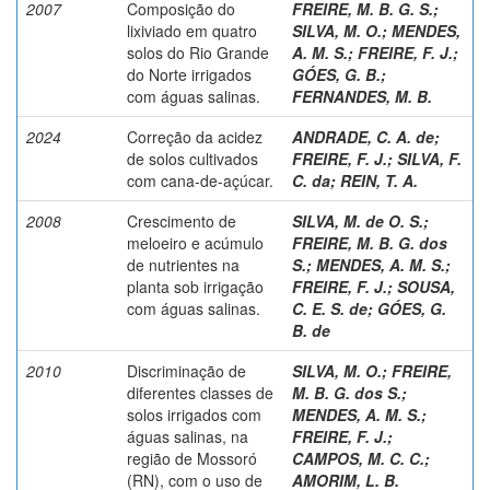
2007
Composição do
FREIRE, M. B. G. S.
;
lixiviado em quatro
SILVA, M. O.
;
MENDES,
solos do Rio Grande
A. M. S.
;
FREIRE, F. J.
;
do Norte irrigados
GÓES, G. B.
;
com águas salinas.
FERNANDES, M. B.
2024
Correção da acidez
ANDRADE, C. A. de
;
de solos cultivados
FREIRE, F. J.
;
SILVA, F.
com cana-de-açúcar.
C. da
;
REIN, T. A.
2008
Crescimento de
SILVA, M. de O. S.
;
meloeiro e acúmulo
FREIRE, M. B. G. dos
de nutrientes na
S.
;
MENDES, A. M. S.
;
planta sob irrigação
FREIRE, F. J.
;
SOUSA,
com águas salinas.
C. E. S. de
;
GÓES, G.
B. de
2010
Discriminação de
SILVA, M. O.
;
FREIRE,
diferentes classes de
M. B. G. dos S.
;
solos irrigados com
MENDES, A. M. S.
;
águas salinas, na
FREIRE, F. J.
;
região de Mossoró
CAMPOS, M. C. C.
;
(RN), com o uso de
AMORIM, L. B.