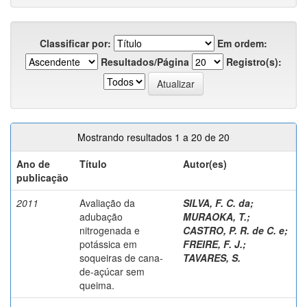
Classificar por:
Em ordem:
Resultados/Página
Registro(s):
Mostrando resultados 1 a 20 de 20
Ano de
Título
Autor(es)
publicação
2011
Avaliação da
SILVA, F. C. da
;
adubação
MURAOKA, T.
;
nitrogenada e
CASTRO, P. R. de C. e
;
potássica em
FREIRE, F. J.
;
soqueiras de cana-
TAVARES, S.
de-açúcar sem
queima.