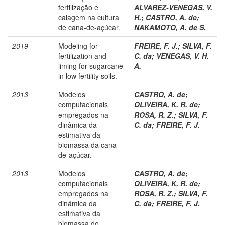
fertilização e
ALVAREZ-VENEGAS. V.
calagem na cultura
H.
;
CASTRO, A. de
;
de cana-de-açúcar.
NAKAMOTO, A. de S.
2019
Modeling for
FREIRE, F. J.
;
SILVA, F.
fertilization and
C. da
;
VENEGAS, V. H.
liming for sugarcane
A.
in low fertility soils.
2013
Modelos
CASTRO, A. de
;
computacionais
OLIVEIRA, K. R. de
;
empregados na
ROSA, R. Z.
;
SILVA, F.
dinâmica da
C. da
;
FREIRE, F. J.
estimativa da
biomassa da cana-
de-açúcar.
2013
Modelos
CASTRO, A. de
;
computacionais
OLIVEIRA, K. R. de
;
empregados na
ROSA, R. Z.
;
SILVA, F.
dinâmica da
C. da
;
FREIRE, F. J.
estimativa da
biomassa do