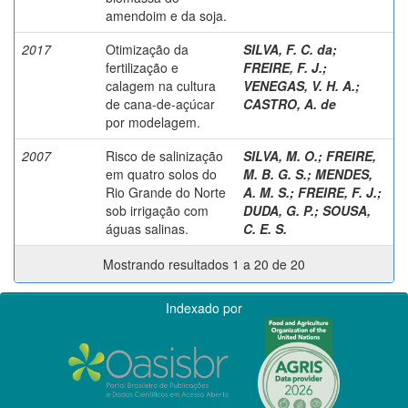
amendoim e da soja.
2017
Otimização da
SILVA, F. C. da
;
fertilização e
FREIRE, F. J.
;
calagem na cultura
VENEGAS, V. H. A.
;
de cana-de-açúcar
CASTRO, A. de
por modelagem.
2007
Risco de salinização
SILVA, M. O.
;
FREIRE,
em quatro solos do
M. B. G. S.
;
MENDES,
Rio Grande do Norte
A. M. S.
;
FREIRE, F. J.
;
sob irrigação com
DUDA, G. P.
;
SOUSA,
águas salinas.
C. E. S.
Mostrando resultados 1 a 20 de 20
Indexado por