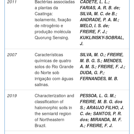
2011
Bactérias associadas
CADETE, L. L.
;
a plantas da
FARIAS, A. R. B. de
;
Caatinga:
SILVA, M. C. de B.
;
isolamento, fixação
ANDRADE, P. A. M.
;
de nitrogênio e
MELO, I. S. de
;
produção molécula
FREIRE, F. J.
;
Quorung Sensing.
KUKLINSKY-SOBRAL,
J.
2007
Características
SILVA, M. O.
;
FREIRE,
químicas de quatro
M. B. G. S.
;
MENDES,
solos do Rio Grande
A. M. S.
;
FREIRE, F. J.
;
do Norte sob
DUDA, G. P.
;
irrigação com águas
FERNANDES, M. B.
salinas.
2019
Characterization and
PESSOA, L. G. M.
;
classification of
FREIRE, M. B. G. dos
halomorphic soils in
S.
;
ARAUJO FILHO, J.
the semiarid region
C. de
;
SANTOS, P. R.
of Northeastern
dos
;
MIRANDA, M. F.
Brazil.
A.
;
FREIRE, F. J.