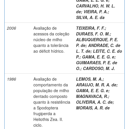
CARVALHO, H. W. L.
de
;
VIEIRA, P. A.
;
SILVA, A. E. da
2006
Avaliação de
TEIXEIRA, F. F.
;
acessos da coleção
DURAES, F. O. M.
;
núcleo de milho
ALBUQUERQUE, P. E.
quanto a tolerância
P. de
;
ANDRADE, C. de
ao déficit hídrico.
L. T. de
;
LEITE, C. E. do
P.
;
GAMA, E. E. G. e
;
GUIMARAES, P. E. de
O.
;
CARDOSO, M. J.
1986
Avaliação de
LEMOS, M. A.
;
comportamento da
ARAUJO, M. R. A. de
;
população de milho
GAMA, E. E. G. e
;
dentado composto
MAGNAVACA, R.
;
quanto à resistência
OLIVEIRA, A. C. de
;
a Spodoptera
MORAIS, A. R. de
frugiperda a
Heliothis Zea. II.
ciclo.