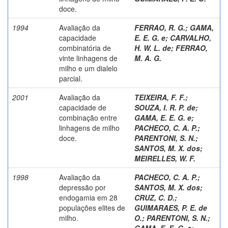
doce.
1994
Avaliação da
FERRAO, R. G.
;
GAMA,
capacidade
E. E. G. e
;
CARVALHO,
combinatória de
H. W. L. de
;
FERRAO,
vinte linhagens de
M. A. G.
milho e um dialelo
parcial.
2001
Avaliação da
TEIXEIRA, F. F.
;
capacidade de
SOUZA, I. R. P. de
;
combinação entre
GAMA, E. E. G. e
;
linhagens de milho
PACHECO, C. A. P.
;
doce.
PARENTONI, S. N.
;
SANTOS, M. X. dos
;
MEIRELLES, W. F.
1998
Avaliação da
PACHECO, C. A. P.
;
depressão por
SANTOS, M. X. dos
;
endogamia em 28
CRUZ, C. D.
;
populações elites de
GUIMARAES, P. E. de
milho.
O.
;
PARENTONI, S. N.
;
GAMA, E. E. G. e
;