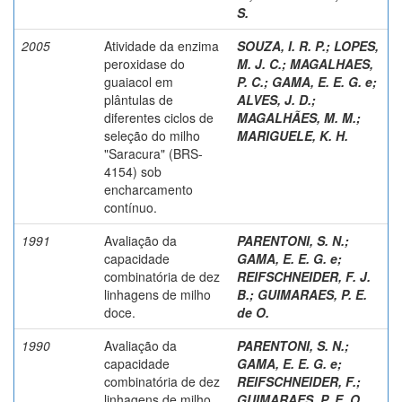
S.
2005
Atividade da enzima
SOUZA, I. R. P.
;
LOPES,
peroxidase do
M. J. C.
;
MAGALHAES,
guaiacol em
P. C.
;
GAMA, E. E. G. e
;
plântulas de
ALVES, J. D.
;
diferentes ciclos de
MAGALHÃES, M. M.
;
seleção do milho
MARIGUELE, K. H.
"Saracura" (BRS-
4154) sob
encharcamento
contínuo.
1991
Avaliação da
PARENTONI, S. N.
;
capacidade
GAMA, E. E. G. e
;
combinatória de dez
REIFSCHNEIDER, F. J.
linhagens de milho
B.
;
GUIMARAES, P. E.
doce.
de O.
1990
Avaliação da
PARENTONI, S. N.
;
capacidade
GAMA, E. E. G. e
;
combinatória de dez
REIFSCHNEIDER, F.
;
linhagens de milho
GUIMARAES, P. E. O.