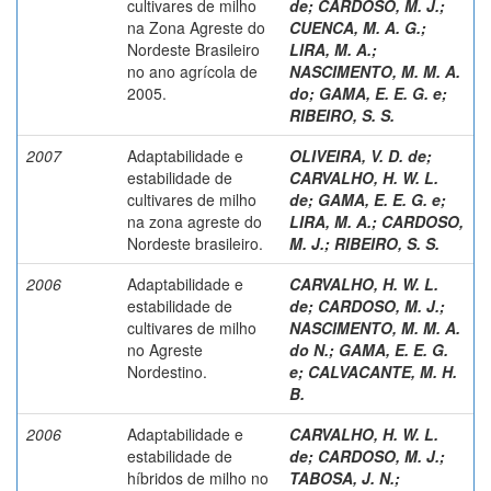
cultivares de milho
de
;
CARDOSO, M. J.
;
na Zona Agreste do
CUENCA, M. A. G.
;
Nordeste Brasileiro
LIRA, M. A.
;
no ano agrícola de
NASCIMENTO, M. M. A.
2005.
do
;
GAMA, E. E. G. e
;
RIBEIRO, S. S.
2007
Adaptabilidade e
OLIVEIRA, V. D. de
;
estabilidade de
CARVALHO, H. W. L.
cultivares de milho
de
;
GAMA, E. E. G. e
;
na zona agreste do
LIRA, M. A.
;
CARDOSO,
Nordeste brasileiro.
M. J.
;
RIBEIRO, S. S.
2006
Adaptabilidade e
CARVALHO, H. W. L.
estabilidade de
de
;
CARDOSO, M. J.
;
cultivares de milho
NASCIMENTO, M. M. A.
no Agreste
do N.
;
GAMA, E. E. G.
Nordestino.
e
;
CALVACANTE, M. H.
B.
2006
Adaptabilidade e
CARVALHO, H. W. L.
estabilidade de
de
;
CARDOSO, M. J.
;
híbridos de milho no
TABOSA, J. N.
;