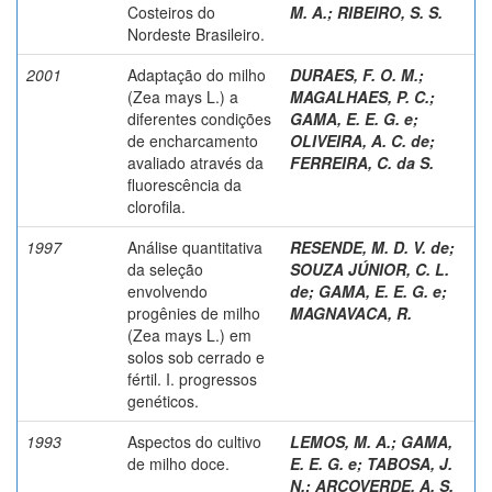
Costeiros do
M. A.
;
RIBEIRO, S. S.
Nordeste Brasileiro.
2001
Adaptação do milho
DURAES, F. O. M.
;
(Zea mays L.) a
MAGALHAES, P. C.
;
diferentes condições
GAMA, E. E. G. e
;
de encharcamento
OLIVEIRA, A. C. de
;
avaliado através da
FERREIRA, C. da S.
fluorescência da
clorofila.
1997
Análise quantitativa
RESENDE, M. D. V. de
;
da seleção
SOUZA JÚNIOR, C. L.
envolvendo
de
;
GAMA, E. E. G. e
;
progênies de milho
MAGNAVACA, R.
(Zea mays L.) em
solos sob cerrado e
fértil. I. progressos
genéticos.
1993
Aspectos do cultivo
LEMOS, M. A.
;
GAMA,
de milho doce.
E. E. G. e
;
TABOSA, J.
N.
;
ARCOVERDE, A. S.