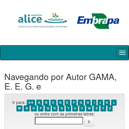
Skip
navigation
Navegando por Autor GAMA,
E. E. G. e
Ir para:
0-9
A
B
C
D
E
F
G
H
I
J
K
L
M
N
O
P
Q
R
S
T
U
V
W
X
Y
Z
ou entre com as primeiras letras: