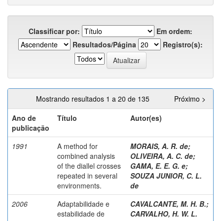
Classificar por:
Em ordem:
Resultados/Página
Registro(s):
Mostrando resultados 1 a 20 de 135
Próximo >
Ano de
Título
Autor(es)
publicação
1991
A method for
MORAIS, A. R. de
;
combined analysis
OLIVEIRA, A. C. de
;
of the diallel crosses
GAMA, E. E. G. e
;
repeated in several
SOUZA JUNIOR, C. L.
environments.
de
2006
Adaptabilidade e
CAVALCANTE, M. H. B.
;
estabilidade de
CARVALHO, H. W. L.