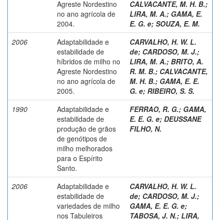
Agreste Nordestino
CALVACANTE, M. H. B.
;
no ano agrícola de
LIRA, M. A.
;
GAMA, E.
2004.
E. G. e
;
SOUZA, E. M.
2006
Adaptabilidade e
CARVALHO, H. W. L.
estabilidade de
de
;
CARDOSO, M. J.
;
híbridos de milho no
LIRA, M. A.
;
BRITO, A.
Agreste Nordestino
R. M. B.
;
CALVACANTE,
no ano agrícola de
M. H. B.
;
GAMA, E. E.
2005.
G. e
;
RIBEIRO, S. S.
1990
Adaptabilidade e
FERRAO, R. G.
;
GAMA,
estabilidade de
E. E. G. e
;
DEUSSANE
produção de grãos
FILHO, N.
de genótipos de
milho melhorados
para o Espírito
Santo.
2006
Adaptabilidade e
CARVALHO, H. W. L.
estabilidade de
de
;
CARDOSO, M. J.
;
variedades de milho
GAMA, E. E. G. e
;
nos Tabuleiros
TABOSA, J. N.
;
LIRA,