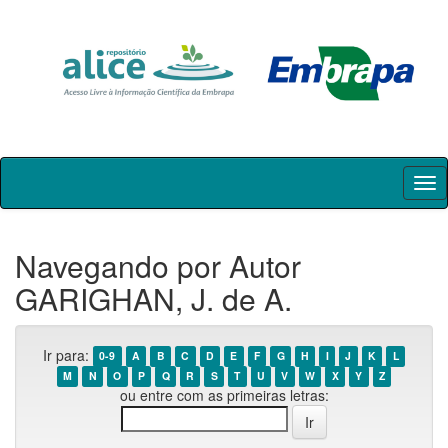
Skip
navigation
Navegando por Autor
GARIGHAN, J. de A.
Ir para:
0-9
A
B
C
D
E
F
G
H
I
J
K
L
M
N
O
P
Q
R
S
T
U
V
W
X
Y
Z
ou entre com as primeiras letras: