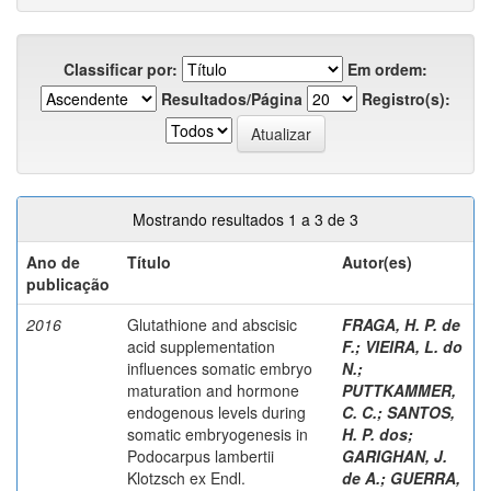
Classificar por:
Em ordem:
Resultados/Página
Registro(s):
Mostrando resultados 1 a 3 de 3
Ano de
Título
Autor(es)
publicação
2016
Glutathione and abscisic
FRAGA, H. P. de
acid supplementation
F.
;
VIEIRA, L. do
influences somatic embryo
N.
;
maturation and hormone
PUTTKAMMER,
endogenous levels during
C. C.
;
SANTOS,
somatic embryogenesis in
H. P. dos
;
Podocarpus lambertii
GARIGHAN, J.
Klotzsch ex Endl.
de A.
;
GUERRA,