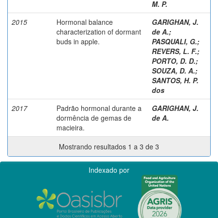
M. P.
2015
Hormonal balance
GARIGHAN, J.
characterization of dormant
de A.
;
buds in apple.
PASQUALI, G.
;
REVERS, L. F.
;
PORTO, D. D.
;
SOUZA, D. A.
;
SANTOS, H. P.
dos
2017
Padrão hormonal durante a
GARIGHAN, J.
dormência de gemas de
de A.
macieira.
Mostrando resultados 1 a 3 de 3
Indexado por