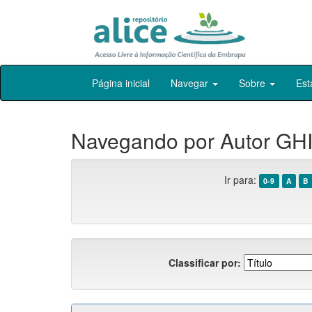
Skip
Página inicial
Navegar
Sobre
Est
navigation
Navegando por Autor GHI
Ir para:
0-9
A
B
Classificar por: