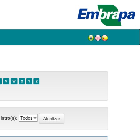
V
W
X
Y
Z
istro(s):