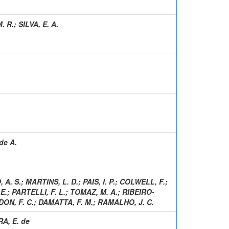
. R.
;
SILVA, E. A.
de A.
 A. S.
;
MARTINS, L. D.
;
PAIS, I. P.
;
COLWELL, F.
;
E.
;
PARTELLI, F. L.
;
TOMAZ, M. A.
;
RIBEIRO-
DON, F. C.
;
DAMATTA, F. M.
;
RAMALHO, J. C.
RA, E. de