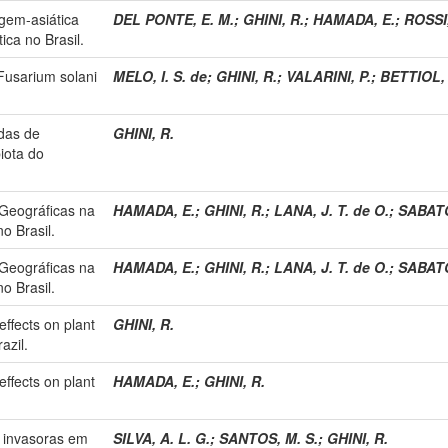
ugem-asiática
DEL PONTE, E. M.
;
GHINI, R.
;
HAMADA, E.
;
ROSSI,
ica no Brasil.
 Fusarium solani
MELO, I. S. de
;
GHINI, R.
;
VALARINI, P.
;
BETTIOL,
das de
GHINI, R.
iota do
Geográficas na
HAMADA, E.
;
GHINI, R.
;
LANA, J. T. de O.
;
SABATO
o Brasil.
Geográficas na
HAMADA, E.
;
GHINI, R.
;
LANA, J. T. de O.
;
SABATO
o Brasil.
ffects on plant
GHINI, R.
azil.
ffects on plant
HAMADA, E.
;
GHINI, R.
s invasoras em
SILVA, A. L. G.
;
SANTOS, M. S.
;
GHINI, R.