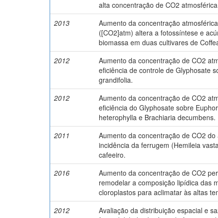
alta concentração de CO2 atmosférica
2013
Aumento da concentração atmosféric
([CO2]atm) altera a fotossíntese e ac
biomassa em duas cultivares de Coffea
2012
Aumento da concentração de CO2 atm
eficiência de controle de Glyphosate 
grandifolia.
2012
Aumento da concentração de CO2 atm
eficiência do Glyphosate sobre Euphor
heterophylla e Brachiaria decumbens.
2011
Aumento da concentração de CO2 do 
incidência da ferrugem (Hemileia vasta
cafeeiro.
2016
Aumento da concentração de CO2 perm
remodelar a composição lipídica das
cloroplastos para aclimatar às altas t
2012
Avaliação da distribuição espacial e s