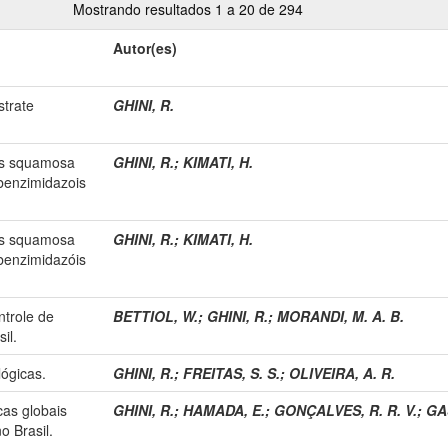
Mostrando resultados 1 a 20 de 294
Autor(es)
strate
GHINI, R.
tis squamosa
GHINI, R.
;
KIMATI, H.
 benzimidazois
tis squamosa
GHINI, R.
;
KIMATI, H.
 benzimidazóis
ntrole de
BETTIOL, W.
;
GHINI, R.
;
MORANDI, M. A. B.
il.
ógicas.
GHINI, R.
;
FREITAS, S. S.
;
OLIVEIRA, A. R.
cas globais
GHINI, R.
;
HAMADA, E.
;
GONÇALVES, R. R. V.
;
GA
o Brasil.