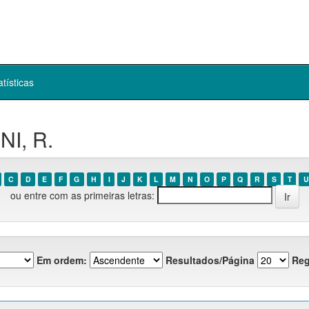
atísticas
NI, R.
C
D
E
F
G
H
I
J
K
L
M
N
O
P
Q
R
S
T
U
ou entre com as primeiras letras:
Em ordem:
Resultados/Página
Reg