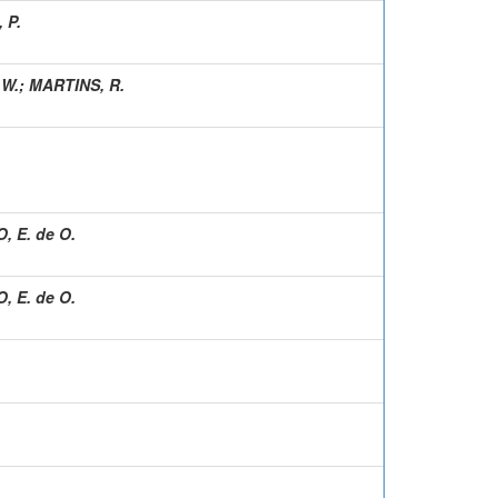
 P.
 W.
;
MARTINS, R.
, E. de O.
, E. de O.