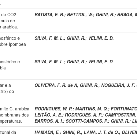
.
a de CO2
BATISTA, E. R.
;
BETTIOL, W.
;
GHINI, R.
;
BRAGA, M
úmulo de
 arabica.
osférico e
SILVA, F. M. L.
;
GHINI, R.
;
VELINI, E. D.
sobre Ipomoea
osférico e
SILVA, F. M. L.
;
GHINI, R.
;
VELINI, E. D.
bia
ar e a
OLIVEIRA, F. R. de A
;
GHINI, R.
;
NOGUEIRA, J. F. 
trix) do
ite C. arabica
RODRIGUES, W. P.
;
MARTINS, M. Q.
;
FORTUNATO,
 membranas dos
LEITÃO, A. E.
;
RODRIGUES, A. P.
;
CAMPOSTRINI, 
emperaturas.
BARROS, A. I.
;
SCOTTI-CAMPOS, P.
;
GHINI, R.
;
LI
azonal da
HAMADA, E.
;
GHINI, R.
;
LANA, J. T. de O.
;
OLIVEI