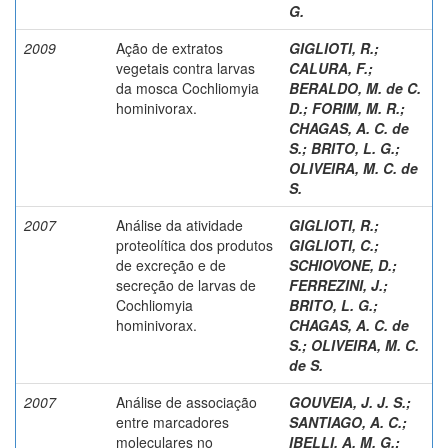
G.
2009
Ação de extratos
GIGLIOTI, R.
;
vegetais contra larvas
CALURA, F.
;
da mosca Cochliomyia
BERALDO, M. de C.
hominivorax.
D.
;
FORIM, M. R.
;
CHAGAS, A. C. de
S.
;
BRITO, L. G.
;
OLIVEIRA, M. C. de
S.
2007
Análise da atividade
GIGLIOTI, R.
;
proteolítica dos produtos
GIGLIOTI, C.
;
de excreção e de
SCHIOVONE, D.
;
secreção de larvas de
FERREZINI, J.
;
Cochliomyia
BRITO, L. G.
;
hominivorax.
CHAGAS, A. C. de
S.
;
OLIVEIRA, M. C.
de S.
2007
Análise de associação
GOUVEIA, J. J. S.
;
entre marcadores
SANTIAGO, A. C.
;
moleculares no
IBELLI, A. M. G.
;