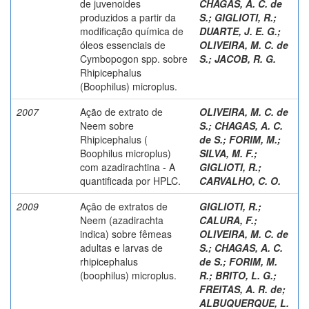
de juvenoides
CHAGAS, A. C. de
produzidos a partir da
S.
;
GIGLIOTI, R.
;
modificação química de
DUARTE, J. E. G.
;
óleos essenciais de
OLIVEIRA, M. C. de
Cymbopogon spp. sobre
S.
;
JACOB, R. G.
Rhipicephalus
(Boophilus) microplus.
2007
Ação de extrato de
OLIVEIRA, M. C. de
Neem sobre
S.
;
CHAGAS, A. C.
Rhipicephalus (
de S.
;
FORIM, M.
;
Boophilus microplus)
SILVA, M. F.
;
com azadirachtina - A
GIGLIOTI, R.
;
quantificada por HPLC.
CARVALHO, C. O.
2009
Ação de extratos de
GIGLIOTI, R.
;
Neem (azadirachta
CALURA, F.
;
indica) sobre fêmeas
OLIVEIRA, M. C. de
adultas e larvas de
S.
;
CHAGAS, A. C.
rhipicephalus
de S.
;
FORIM, M.
(boophilus) microplus.
R.
;
BRITO, L. G.
;
FREITAS, A. R. de
;
ALBUQUERQUE, L.