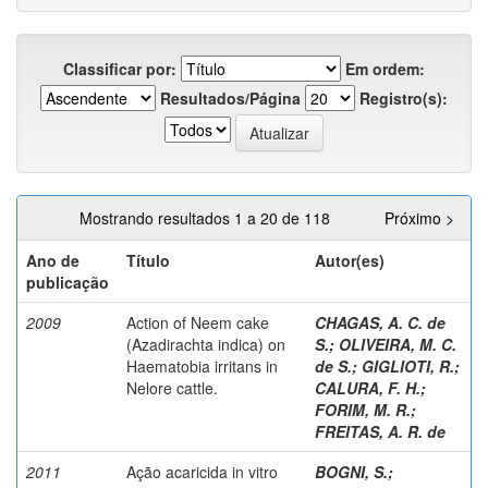
Classificar por:
Em ordem:
Resultados/Página
Registro(s):
Mostrando resultados 1 a 20 de 118
Próximo >
Ano de
Título
Autor(es)
publicação
2009
Action of Neem cake
CHAGAS, A. C. de
(Azadirachta indica) on
S.
;
OLIVEIRA, M. C.
Haematobia irritans in
de S.
;
GIGLIOTI, R.
;
Nelore cattle.
CALURA, F. H.
;
FORIM, M. R.
;
FREITAS, A. R. de
2011
Ação acaricida in vitro
BOGNI, S.
;