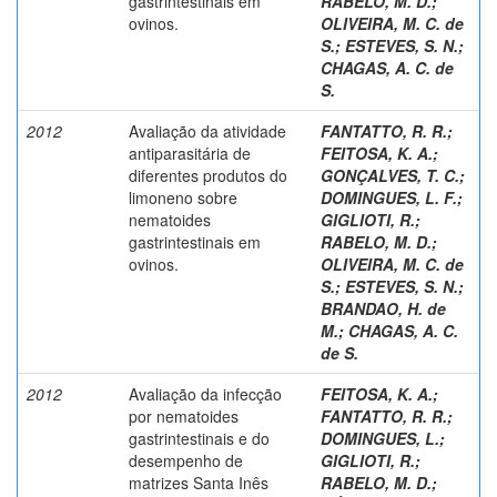
gastrintestinais em
RABELO, M. D.
;
ovinos.
OLIVEIRA, M. C. de
S.
;
ESTEVES, S. N.
;
CHAGAS, A. C. de
S.
2012
Avaliação da atividade
FANTATTO, R. R.
;
antiparasitária de
FEITOSA, K. A.
;
diferentes produtos do
GONÇALVES, T. C.
;
limoneno sobre
DOMINGUES, L. F.
;
nematoides
GIGLIOTI, R.
;
gastrintestinais em
RABELO, M. D.
;
ovinos.
OLIVEIRA, M. C. de
S.
;
ESTEVES, S. N.
;
BRANDAO, H. de
M.
;
CHAGAS, A. C.
de S.
2012
Avaliação da infecção
FEITOSA, K. A.
;
por nematoides
FANTATTO, R. R.
;
gastrintestinais e do
DOMINGUES, L.
;
desempenho de
GIGLIOTI, R.
;
matrizes Santa Inês
RABELO, M. D.
;