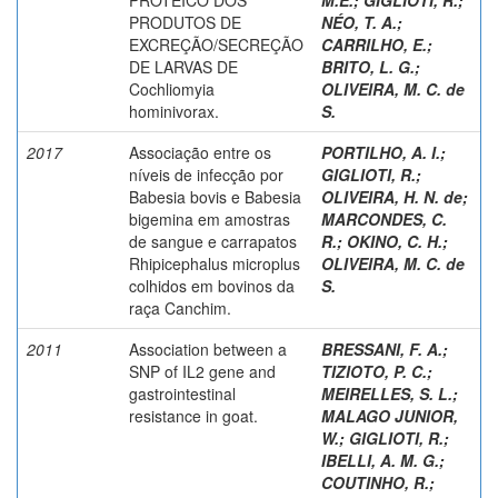
PRODUTOS DE
NÉO, T. A.
;
EXCREÇÃO/SECREÇÃO
CARRILHO, E.
;
DE LARVAS DE
BRITO, L. G.
;
Cochliomyia
OLIVEIRA, M. C. de
hominivorax.
S.
2017
Associação entre os
PORTILHO, A. I.
;
níveis de infecção por
GIGLIOTI, R.
;
Babesia bovis e Babesia
OLIVEIRA, H. N. de
;
bigemina em amostras
MARCONDES, C.
de sangue e carrapatos
R.
;
OKINO, C. H.
;
Rhipicephalus microplus
OLIVEIRA, M. C. de
colhidos em bovinos da
S.
raça Canchim.
2011
Association between a
BRESSANI, F. A.
;
SNP of IL2 gene and
TIZIOTO, P. C.
;
gastrointestinal
MEIRELLES, S. L.
;
resistance in goat.
MALAGO JUNIOR,
W.
;
GIGLIOTI, R.
;
IBELLI, A. M. G.
;
COUTINHO, R.
;