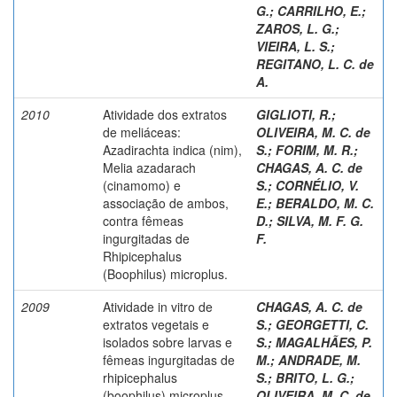
G.
;
CARRILHO, E.
;
ZAROS, L. G.
;
VIEIRA, L. S.
;
REGITANO, L. C. de
A.
2010
Atividade dos extratos
GIGLIOTI, R.
;
de meliáceas:
OLIVEIRA, M. C. de
Azadirachta indica (nim),
S.
;
FORIM, M. R.
;
Melia azadarach
CHAGAS, A. C. de
(cinamomo) e
S.
;
CORNÉLIO, V.
associação de ambos,
E.
;
BERALDO, M. C.
contra fêmeas
D.
;
SILVA, M. F. G.
ingurgitadas de
F.
Rhipicephalus
(Boophilus) microplus.
2009
Atividade in vitro de
CHAGAS, A. C. de
extratos vegetais e
S.
;
GEORGETTI, C.
isolados sobre larvas e
S.
;
MAGALHÃES, P.
fêmeas ingurgitadas de
M.
;
ANDRADE, M.
rhipicephalus
S.
;
BRITO, L. G.
;
(boophilus) microplus.
OLIVEIRA, M. C. de