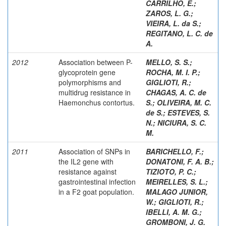
CARRILHO, E.
;
ZAROS, L. G.
;
VIEIRA, L. da S.
;
REGITANO, L. C. de
A.
2012
Association between P-
MELLO, S. S.
;
glycoprotein gene
ROCHA, M. I. P.
;
polymorphisms and
GIGLIOTI, R.
;
multidrug resistance in
CHAGAS, A. C. de
Haemonchus contortus.
S.
;
OLIVEIRA, M. C.
de S.
;
ESTEVES, S.
N.
;
NICIURA, S. C.
M.
2011
Association of SNPs in
BARICHELLO, F.
;
the IL2 gene with
DONATONI, F. A. B.
;
resistance against
TIZIOTO, P. C.
;
gastrointestinal infection
MEIRELLES, S. L.
;
in a F2 goat population.
MALAGO JUNIOR,
W.
;
GIGLIOTI, R.
;
IBELLI, A. M. G.
;
GROMBONI, J. G.