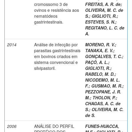
cromossomo 3 de
FREITAS, A. R. de
;
ovinos e resistência aos
OLIVEIRA, M. C. de
nematódeos
S.
;
GIGLIOTI, R.
;
gastrintestinais.
ESTEVES, S. N.
;
REGITANO, L. C. de
A.
2014
Análise de infecção por
MORENO, R. V.
;
parasitas gastrintestinais
TANAKA, E. V.
;
em bovinos criados em
GONÇALVES, T. C.
;
sistema convencional e
PAÇÓ, A. L.
;
silvipastoril.
GIGLIOTI, R.
;
RABELO, M. D.
;
NICODEMO, M. L.
F.
;
GUSMAO, M. R.
;
PEZZOPANE, J. R.
M.
;
THOLON, P.
;
CHAGAS, A. C. de
S.
;
OLIVEIRA, M. C.
de S.
2006
ANÁLISE DO PERFIL
FUNES-HUACCA,
PROTÉICO DOS
M.E.
;
GIGLIOTI, R.
;