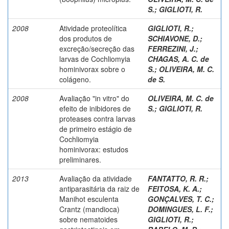
S.
;
GIGLIOTI, R.
2008
Atividade proteolítica
GIGLIOTI, R.
;
dos produtos de
SCHIAVONE, D.
;
excreção/secreção das
FERREZINI, J.
;
larvas de Cochliomyia
CHAGAS, A. C. de
hominivorax sobre o
S.
;
OLIVEIRA, M. C.
colágeno.
de S.
2008
Avaliação "in vitro" do
OLIVEIRA, M. C. de
efeito de inibidores de
S.
;
GIGLIOTI, R.
proteases contra larvas
de primeiro estágio de
Cochliomyia
hominivorax: estudos
preliminares.
2013
Avaliação da atividade
FANTATTO, R. R.
;
antiparasitária da raiz de
FEITOSA, K. A.
;
Manihot esculenta
GONÇALVES, T. C.
;
Crantz (mandioca)
DOMINGUES, L. F.
;
sobre nematoides
GIGLIOTI, R.
;