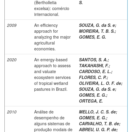
(Bertholletia
S.
excelsa): comércio
internacional.
2009
An efficiency
SOUZA, G. da S. e
;
approach for
MOREIRA, T. B. S.
;
analyzing the major
GOMES, E. G.
agricultural
economies.
2020
An emergy-based
SANTOS, S. A.
;
approach to assess
TAKAHASHI, F.
;
and valuate
CARDOSO, E. L.
;
ecosystem services
FLORES, C. P.
;
of tropical wetland
OLIVEIRA, L. O. F. de
;
pastures in Brazil.
SOUZA, G. da S. e
;
GOMES, E. G.
;
ORTEGA, E.
2010
Análise de
MELLO, J. C. S. de
;
desempenho de
GOMES, E. G.
;
alguns sistemas de
CARVALHO, T. B. de
;
produção modais de
ABREU, U. G. P. de
;