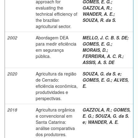
approach for
GOMES, E. G.
;
evaluating the
GAZZOLA, R.
;
technical efficiency of
WANDER, A. E.
;
the brazilian
SOUZA, R. da S.
agricultural sector.
2002
Abordagem DEA
MELLO, J. C. B. S. DE
;
para medir eficiência
GOMES, E. G.
;
em segurança
MORAIS, D.
;
pública.
FERREIRA, A. C. R.
;
ASSIS, A. S. DE
2020
Agricultura da região
SOUZA, G. da S. e
;
de Cerrado:
GOMES, E. G.
;
ALVES,
eficiência econômica,
E.
produtividades e
perspectivas.
2018
Agricultura orgânica
GAZZOLA, R.
;
GOMES,
e convencional em
E. G.
;
SOUZA, G. da S.
Santa Catarina:
e
;
WANDER, A. E.
análise comparativa
dos produtores.