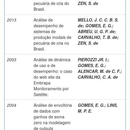
pecuária de cria do
ZEN, S. de
Brasil.
2013
Análise de
MELLO, J. C. C. B. S.
desempenho de
de
;
GOMES, E. G.
;
sistemas de
ABREU, U. G. P. de
;
produção modais de
CARVALHO, T. B. de
;
pecuária de cria no
ZEN, S. de
Brasil.
2003
Análise de dinâmica
PIEROZZI JR. I.
;
de uso e de
GOMES, E. G.
;
desempenho: o caso
ALENCAR, M. de C. F.
;
do web site da
CARVALHO, C. A. de
Embrapa
Monitoramento por
Satélite.
2004
Análise de envoltória
GOMES, E. G.
;
LINS,
de dados com
M. P. E.
ganhos de soma
zero na modelagem
de outputs