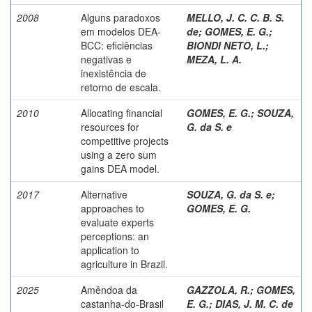
2008
Alguns paradoxos
MELLO, J. C. C. B. S.
em modelos DEA-
de
;
GOMES, E. G.
;
BCC: eficiências
BIONDI NETO, L.
;
negativas e
MEZA, L. A.
inexistência de
retorno de escala.
2010
Allocating financial
GOMES, E. G.
;
SOUZA,
resources for
G. da S. e
competitive projects
using a zero sum
gains DEA model.
2017
Alternative
SOUZA, G. da S. e
;
approaches to
GOMES, E. G.
evaluate experts
perceptions: an
application to
agriculture in Brazil.
2025
Amêndoa da
GAZZOLA, R.
;
GOMES,
castanha-do-Brasil
E. G.
;
DIAS, J. M. C. de