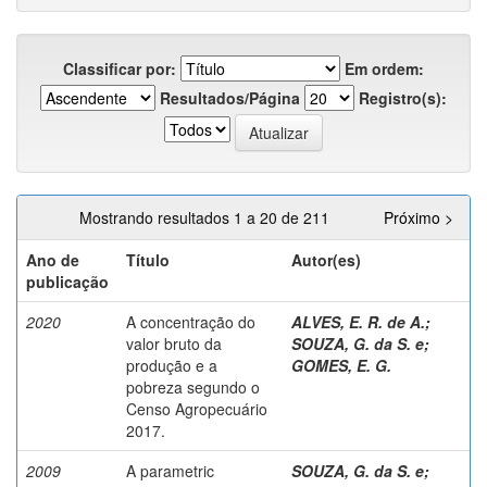
Classificar por:
Em ordem:
Resultados/Página
Registro(s):
Mostrando resultados 1 a 20 de 211
Próximo >
Ano de
Título
Autor(es)
publicação
2020
A concentração do
ALVES, E. R. de A.
;
valor bruto da
SOUZA, G. da S. e
;
produção e a
GOMES, E. G.
pobreza segundo o
Censo Agropecuário
2017.
2009
A parametric
SOUZA, G. da S. e
;