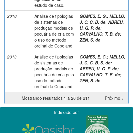
estudo de caso.
2010
Análise de tipologias
GOMES, E. G.
;
MELLO,
de sistemas de
J. C. C. B. de
;
ABREU,
produção modais de
U. G. P. de
;
pecuária de cria com
CARVALHO, T. B. de
;
o uso do método
ZEN, S. de
ordinal de Copeland.
2013
Análise de tipologias
GOMES, E. G.
;
MELLO,
de sistemas de
J. C. C. B. S. de
;
produção modais de
ABREU, U. G. P. de
;
pecuária de cria pelo
CARVALHO, T. B. de
;
uso do método
ZEN, S. de
ordinal de Copeland.
Mostrando resultados 1 a 20 de 211
Próximo >
Indexado por