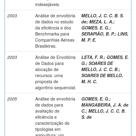
indesejáveis.
2003
Análise de envoltória
MELLO, J. C. C. B. S.
de dados no estudo
de
;
MEZA, L. A.
;
da eficiência e dos
GOMES, E. G.
;
Benchmarks para
SERAPIÃO, B. P.
;
LINS,
Companhias Aéreas
M. P. E.
Brasileiras.
2003
Análise de Envoltória
LETA, F. R.
;
GOMES, E.
de Dados para
G.
;
SOARES DE
alocação de
MELLO, J. C. C. B.
;
recursos: uma
SOARES DE MELLO,
proposta de
M. H. C.
algoritmo sequencial.
2005
Análise de envoltória
GOMES, E. G.
;
de dados para
MANGABEIRA, J. A. de
avaliação de
C.
;
MELLO, J. C. C. B.
eficiência e
S. de
caracterização de
tipologias em
agricultura: um