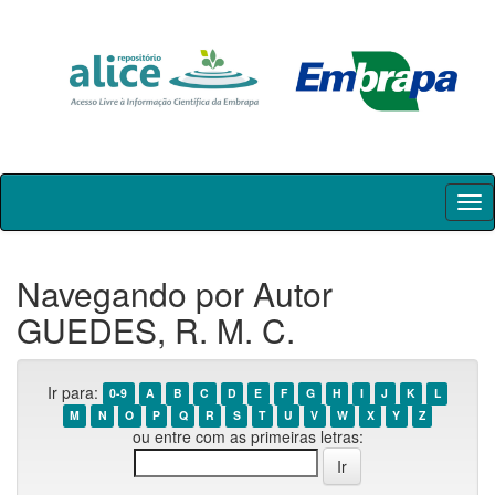
Skip
navigation
Navegando por Autor
GUEDES, R. M. C.
Ir para:
0-9
A
B
C
D
E
F
G
H
I
J
K
L
M
N
O
P
Q
R
S
T
U
V
W
X
Y
Z
ou entre com as primeiras letras: