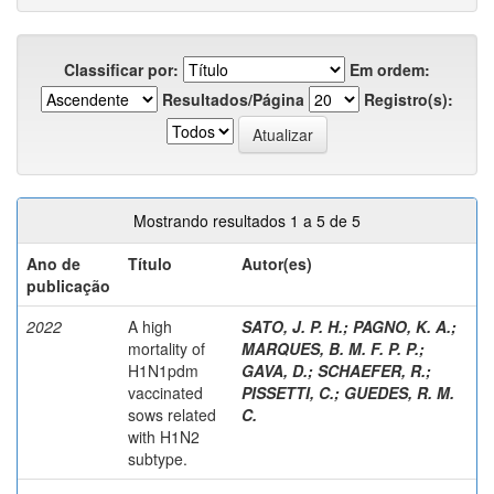
Classificar por:
Em ordem:
Resultados/Página
Registro(s):
Mostrando resultados 1 a 5 de 5
Ano de
Título
Autor(es)
publicação
2022
A high
SATO, J. P. H.
;
PAGNO, K. A.
;
mortality of
MARQUES, B. M. F. P. P.
;
H1N1pdm
GAVA, D.
;
SCHAEFER, R.
;
vaccinated
PISSETTI, C.
;
GUEDES, R. M.
sows related
C.
with H1N2
subtype.