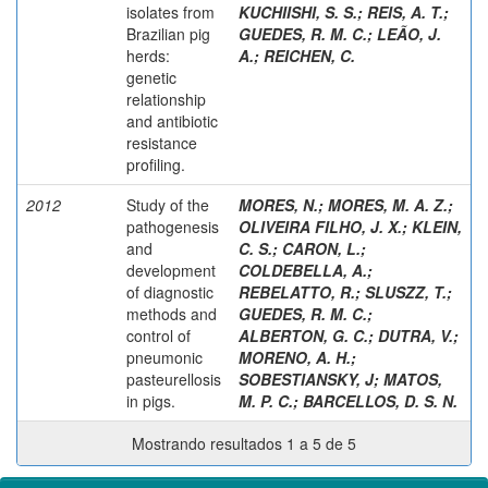
isolates from
KUCHIISHI, S. S.
;
REIS, A. T.
;
Brazilian pig
GUEDES, R. M. C.
;
LEÃO, J.
herds:
A.
;
REICHEN, C.
genetic
relationship
and antibiotic
resistance
profiling.
2012
Study of the
MORES, N.
;
MORES, M. A. Z.
;
pathogenesis
OLIVEIRA FILHO, J. X.
;
KLEIN,
and
C. S.
;
CARON, L.
;
development
COLDEBELLA, A.
;
of diagnostic
REBELATTO, R.
;
SLUSZZ, T.
;
methods and
GUEDES, R. M. C.
;
control of
ALBERTON, G. C.
;
DUTRA, V.
;
pneumonic
MORENO, A. H.
;
pasteurellosis
SOBESTIANSKY, J
;
MATOS,
in pigs.
M. P. C.
;
BARCELLOS, D. S. N.
Mostrando resultados 1 a 5 de 5