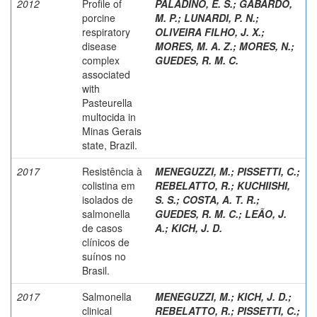
2012
Profile of
PALADINO, E. S.
;
GABARDO,
porcine
M. P.
;
LUNARDI, P. N.
;
respiratory
OLIVEIRA FILHO, J. X.
;
disease
MORES, M. A. Z.
;
MORES, N.
;
complex
GUEDES, R. M. C.
associated
with
Pasteurella
multocida in
Minas Gerais
state, Brazil.
2017
Resistência à
MENEGUZZI, M.
;
PISSETTI, C.
;
colistina em
REBELATTO, R.
;
KUCHIISHI,
isolados de
S. S.
;
COSTA, A. T. R.
;
salmonella
GUEDES, R. M. C.
;
LEÃO, J.
de casos
A.
;
KICH, J. D.
clínicos de
suínos no
Brasil.
2017
Salmonella
MENEGUZZI, M.
;
KICH, J. D.
;
clinical
REBELATTO, R.
;
PISSETTI, C.
;