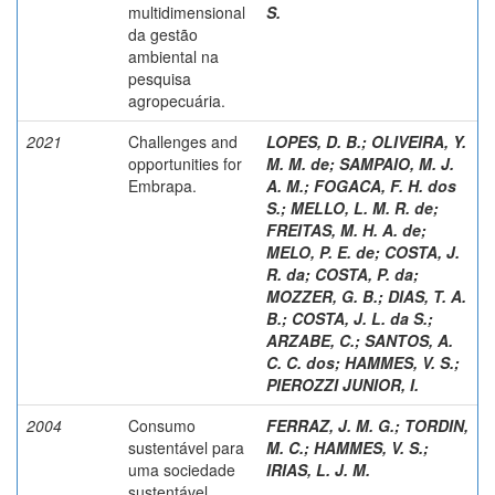
multidimensional
S.
da gestão
ambiental na
pesquisa
agropecuária.
2021
Challenges and
LOPES, D. B.
;
OLIVEIRA, Y.
opportunities for
M. M. de
;
SAMPAIO, M. J.
Embrapa.
A. M.
;
FOGACA, F. H. dos
S.
;
MELLO, L. M. R. de
;
FREITAS, M. H. A. de
;
MELO, P. E. de
;
COSTA, J.
R. da
;
COSTA, P. da
;
MOZZER, G. B.
;
DIAS, T. A.
B.
;
COSTA, J. L. da S.
;
ARZABE, C.
;
SANTOS, A.
C. C. dos
;
HAMMES, V. S.
;
PIEROZZI JUNIOR, I.
2004
Consumo
FERRAZ, J. M. G.
;
TORDIN,
sustentável para
M. C.
;
HAMMES, V. S.
;
uma sociedade
IRIAS, L. J. M.
sustentável.