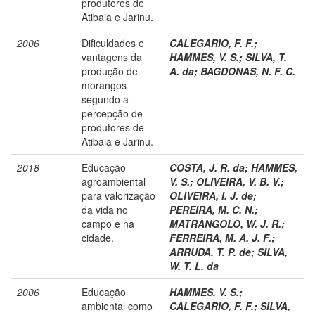
produtores de
Atibaia e Jarinu.
2006
Dificuldades e
CALEGARIO, F. F.
;
vantagens da
HAMMES, V. S.
;
SILVA, T.
produção de
A. da
;
BAGDONAS, N. F. C.
morangos
segundo a
percepção de
produtores de
Atibaia e Jarinu.
2018
Educação
COSTA, J. R. da
;
HAMMES,
agroambiental
V. S.
;
OLIVEIRA, V. B. V.
;
para valorização
OLIVEIRA, I. J. de
;
da vida no
PEREIRA, M. C. N.
;
campo e na
MATRANGOLO, W. J. R.
;
cidade.
FERREIRA, M. A. J. F.
;
ARRUDA, T. P. de
;
SILVA,
W. T. L. da
2006
Educação
HAMMES, V. S.
;
ambiental como
CALEGARIO, F. F.
;
SILVA,