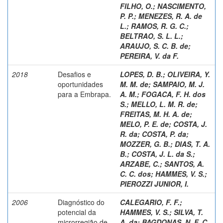
FILHO, O.
;
NASCIMENTO,
P. P.
;
MENEZES, R. A. de
L.
;
RAMOS, R. G. C.
;
BELTRAO, S. L. L.
;
ARAUJO, S. C. B. de
;
PEREIRA, V. da F.
2018
Desafios e
LOPES, D. B.
;
OLIVEIRA, Y.
oportunidades
M. M. de
;
SAMPAIO, M. J.
para a Embrapa.
A. M.
;
FOGACA, F. H. dos
S.
;
MELLO, L. M. R. de
;
FREITAS, M. H. A. de
;
MELO, P. E. de
;
COSTA, J.
R. da
;
COSTA, P. da
;
MOZZER, G. B.
;
DIAS, T. A.
B.
;
COSTA, J. L. da S.
;
ARZABE, C.
;
SANTOS, A.
C. C. dos
;
HAMMES, V. S.
;
PIEROZZI JUNIOR, I.
2006
Diagnóstico do
CALEGARIO, F. F.
;
potencial da
HAMMES, V. S.
;
SILVA, T.
microrregião de
A. da
;
BAGDONAS, N. F. C.