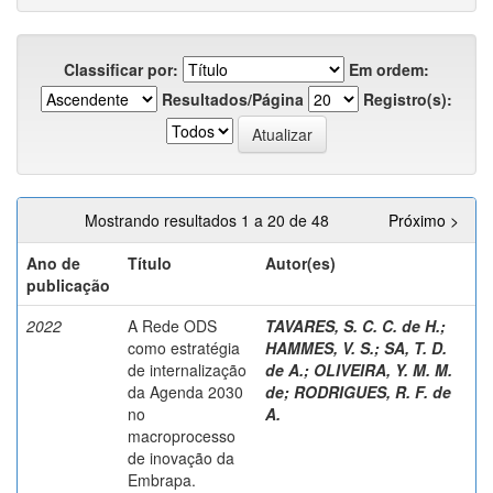
Classificar por:
Em ordem:
Resultados/Página
Registro(s):
Mostrando resultados 1 a 20 de 48
Próximo >
Ano de
Título
Autor(es)
publicação
2022
A Rede ODS
TAVARES, S. C. C. de H.
;
como estratégia
HAMMES, V. S.
;
SA, T. D.
de internalização
de A.
;
OLIVEIRA, Y. M. M.
da Agenda 2030
de
;
RODRIGUES, R. F. de
no
A.
macroprocesso
de inovação da
Embrapa.