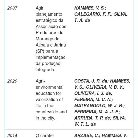
2007
Agir:
HAMMES, V. S.
;
planejamento
CALEGARIO, F. F.
;
SILVA,
estratégico da
T. A. da
Associação dos
Produtores de
Morango de
Atibaia e Jarinú
(SP) para a
implementação
da produção
integrada.
2020
Agri-
COSTA, J. R. da
;
HAMMES,
environmental
V. S.
;
OLIVEIRA, V. B. V.
;
education for
OLIVEIRA, I. J. de
;
valorization of
PEREIRA, M. C. N.
;
life in the
MATRANGOLO, W. J. R.
;
countryside and
FERREIRA, M. A. J. F.
;
in the city.
ARRUDA, T. P. de
;
SILVA,
W. T. L. da
2014
O caráter
ARZABE, C.
;
HAMMES, V.