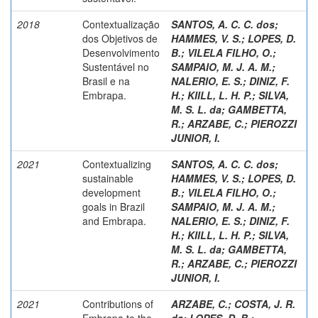
2018
Contextualização
SANTOS, A. C. C. dos
;
dos Objetivos de
HAMMES, V. S.
;
LOPES, D.
Desenvolvimento
B.
;
VILELA FILHO, O.
;
Sustentável no
SAMPAIO, M. J. A. M.
;
Brasil e na
NALERIO, E. S.
;
DINIZ, F.
Embrapa.
H.
;
KIILL, L. H. P.
;
SILVA,
M. S. L. da
;
GAMBETTA,
R.
;
ARZABE, C.
;
PIEROZZI
JUNIOR, I.
2021
Contextualizing
SANTOS, A. C. C. dos
;
sustainable
HAMMES, V. S.
;
LOPES, D.
development
B.
;
VILELA FILHO, O.
;
goals in Brazil
SAMPAIO, M. J. A. M.
;
and Embrapa.
NALERIO, E. S.
;
DINIZ, F.
H.
;
KIILL, L. H. P.
;
SILVA,
M. S. L. da
;
GAMBETTA,
R.
;
ARZABE, C.
;
PIEROZZI
JUNIOR, I.
2021
Contributions of
ARZABE, C.
;
COSTA, J. R.
Embrapa to the
da
;
LOPES, D. B.
;