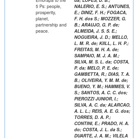
5 Ps: people,
NALERIO, E. S.
;
ANTUNES,
prosperity,
E.
;
DINIZ, F. H.
;
FOGACA,
planet,
F. H. dos S.
;
MOZZER, G.
partnership and
B.
;
ARAUJO, G. P. de
;
peace.
ALMEIDA, J. S. S. E.
;
NOGUEIRA, J. D.
;
MELLO,
L. M. R. de
;
KIILL, L. H. P.
;
FREITAS, M. H. A. de
;
SAMPAIO, M. J. A. M.
;
SILVA, M. S. L. da
;
COSTA,
P. da
;
MELO, P. E. de
;
GAMBETTA, R.
;
DIAS, T. A.
B.
;
OLIVEIRA, Y. M. M. de
;
BUENO, Y. M.
;
HAMMES, V.
S.
;
SANTOS, A. C. C. dos
;
PIEROZZI JUNIOR, I.
;
SILVA, A. C. da
;
ALARCAO,
A. L. L.
;
REIS, A. E. G. dos
;
TORRES, D. A. P.
;
CONTINI, E.
;
PRADO, H. A.
do
;
COSTA, J. L. da S.
;
DUARTE, J. A. M.
;
VILELA