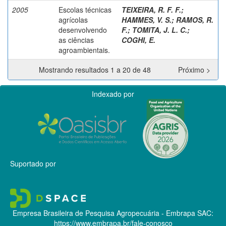
2005
Escolas técnicas
TEIXEIRA, R. F. F.
;
agrícolas
HAMMES, V. S.
;
RAMOS, R.
desenvolvendo
F.
;
TOMITA, J. L. C.
;
as ciências
COGHI, E.
agroambientais.
Mostrando resultados 1 a 20 de 48
Próximo >
Indexado por
Suportado por
Empresa Brasileira de Pesquisa Agropecuária - Embrapa
SAC:
https://www.embrapa.br/fale-conosco