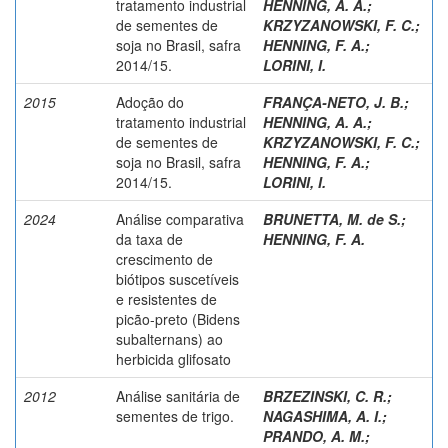
tratamento industrial
HENNING, A. A.
;
de sementes de
KRZYZANOWSKI, F. C.
;
soja no Brasil, safra
HENNING, F. A.
;
2014/15.
LORINI, I.
2015
Adoção do
FRANÇA-NETO, J. B.
;
tratamento industrial
HENNING, A. A.
;
de sementes de
KRZYZANOWSKI, F. C.
;
soja no Brasil, safra
HENNING, F. A.
;
2014/15.
LORINI, I.
2024
Análise comparativa
BRUNETTA, M. de S.
;
da taxa de
HENNING, F. A.
crescimento de
biótipos suscetíveis
e resistentes de
picão-preto (Bidens
subalternans) ao
herbicida glifosato
2012
Análise sanitária de
BRZEZINSKI, C. R.
;
sementes de trigo.
NAGASHIMA, A. I.
;
PRANDO, A. M.
;