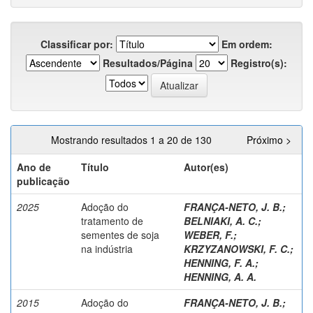
Classificar por:
Em ordem:
Resultados/Página
Registro(s):
Mostrando resultados 1 a 20 de 130
Próximo >
Ano de
Título
Autor(es)
publicação
2025
Adoção do
FRANÇA-NETO, J. B.
;
tratamento de
BELNIAKI, A. C.
;
sementes de soja
WEBER, F.
;
na indústria
KRZYZANOWSKI, F. C.
;
HENNING, F. A.
;
HENNING, A. A.
2015
Adoção do
FRANÇA-NETO, J. B.
;