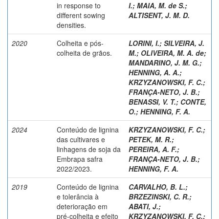
in response to
I.
;
MAIA, M. de S.
;
different sowing
ALTISENT, J. M. D.
densities.
2020
Colheita e pós-
LORINI, I.
;
SILVEIRA, J.
colheita de grãos.
M.
;
OLIVEIRA, M. A. de
;
MANDARINO, J. M. G.
;
HENNING, A. A.
;
KRZYZANOWSKI, F. C.
;
FRANÇA-NETO, J. B.
;
BENASSI, V. T.
;
CONTE,
O.
;
HENNING, F. A.
2024
Conteúdo de lignina
KRZYZANOWSKI, F. C.
;
das cultivares e
PETEK, M. R.
;
linhagens de soja da
PEREIRA, A. F.
;
Embrapa safra
FRANÇA-NETO, J. B.
;
2022/2023.
HENNING, F. A.
2019
Conteúdo de lignina
CARVALHO, B. L.
;
e tolerância à
BRZEZINSKI, C. R.
;
deterioração em
ABATI, J.
;
pré-colheita e efeito
KRZYZANOWSKI, F. C.
;