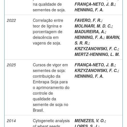
na qualidade de
FRANÇA-NETO, J. B.
;
sementes de soja.
HENNING, F. A.
2022
Correlação entre
FAVERO, F. R.
;
teor de lignina e
MOLINARI, M. D. C.
;
porcentagem de
MADUREIRA, A.
;
deiscência em
HENNING, F. A.
;
MARIN,
vagens de soja.
S. R. R.
;
KRZYZANOWSKI, F. C.
;
MERTZ-HENNING, L. M.
2025
Cursos de vigor em
FRANÇA-NETO, J. B.
;
sementes de soja:
KRZYZANOWSKI, F. C.
;
contribuição da
HENNING, F. A.
Embrapa Soja para
o aprimoramento do
controle de
qualidade da
semente de soja no
Brasil.
2014
Cytogenetic analysis
MENEZES, V. O.
;
of wheat seeds
LOPES, S. J.
;