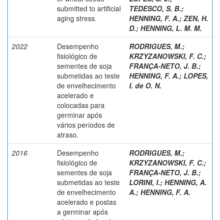
submitted to artificial
TEDESCO, S. B.
;
aging stress.
HENNING, F. A.
;
ZEN, H.
D.
;
HENNING, L. M. M.
2022
Desempenho
RODRIGUES, M.
;
fisiológico de
KRZYZANOWSKI, F. C.
;
sementes de soja
FRANÇA-NETO, J. B.
;
submetidas ao teste
HENNING, F. A.
;
LOPES,
de envelhecimento
I. de O. N.
acelerado e
colocadas para
germinar após
vários períodos de
atraso.
2016
Desempenho
RODRIGUES, M.
;
fisiológico de
KRZYZANOWSKI, F. C.
;
sementes de soja
FRANÇA-NETO, J. B.
;
submetidas ao teste
LORINI, I.
;
HENNING, A.
de envelhecimento
A.
;
HENNING, F. A.
acelerado e postas
a germinar após