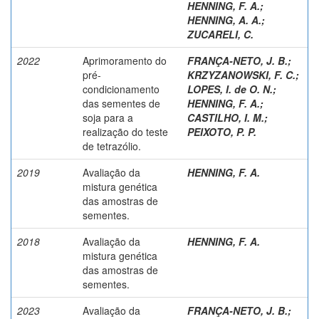
HENNING, F. A.
;
HENNING, A. A.
;
ZUCARELI, C.
2022
Aprimoramento do
FRANÇA-NETO, J. B.
;
pré-
KRZYZANOWSKI, F. C.
;
condicionamento
LOPES, I. de O. N.
;
das sementes de
HENNING, F. A.
;
soja para a
CASTILHO, I. M.
;
realização do teste
PEIXOTO, P. P.
de tetrazólio.
2019
Avaliação da
HENNING, F. A.
mistura genética
das amostras de
sementes.
2018
Avaliação da
HENNING, F. A.
mistura genética
das amostras de
sementes.
2023
Avaliação da
FRANÇA-NETO, J. B.
;