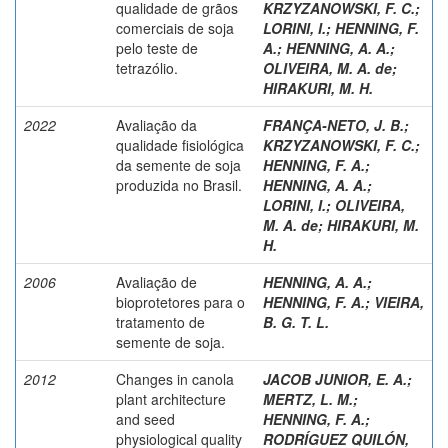
qualidade de grãos
KRZYZANOWSKI, F. C.
;
comerciais de soja
LORINI, I.
;
HENNING, F.
pelo teste de
A.
;
HENNING, A. A.
;
tetrazólio.
OLIVEIRA, M. A. de
;
HIRAKURI, M. H.
2022
Avaliação da
FRANÇA-NETO, J. B.
;
qualidade fisiológica
KRZYZANOWSKI, F. C.
;
da semente de soja
HENNING, F. A.
;
produzida no Brasil.
HENNING, A. A.
;
LORINI, I.
;
OLIVEIRA,
M. A. de
;
HIRAKURI, M.
H.
2006
Avaliação de
HENNING, A. A.
;
bioprotetores para o
HENNING, F. A.
;
VIEIRA,
tratamento de
B. G. T. L.
semente de soja.
2012
Changes in canola
JACOB JUNIOR, E. A.
;
plant architecture
MERTZ, L. M.
;
and seed
HENNING, F. A.
;
physiological quality
RODRÍGUEZ QUILÓN,