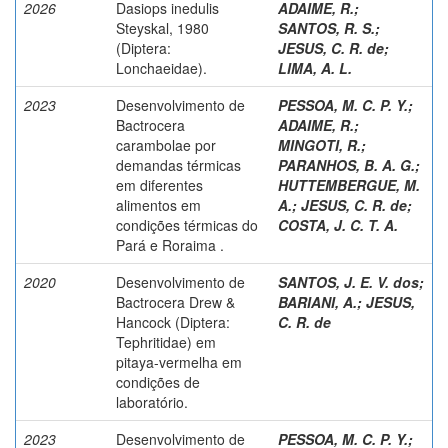
2026
Dasiops inedulis
ADAIME, R.
;
Steyskal, 1980
SANTOS, R. S.
;
(Diptera:
JESUS, C. R. de
;
Lonchaeidae).
LIMA, A. L.
2023
Desenvolvimento de
PESSOA, M. C. P. Y.
;
Bactrocera
ADAIME, R.
;
carambolae por
MINGOTI, R.
;
demandas térmicas
PARANHOS, B. A. G.
;
em diferentes
HUTTEMBERGUE, M.
alimentos em
A.
;
JESUS, C. R. de
;
condições térmicas do
COSTA, J. C. T. A.
Pará e Roraima .
2020
Desenvolvimento de
SANTOS, J. E. V. dos
;
Bactrocera Drew &
BARIANI, A.
;
JESUS,
Hancock (Diptera:
C. R. de
Tephritidae) em
pitaya-vermelha em
condições de
laboratório.
2023
Desenvolvimento de
PESSOA, M. C. P. Y.
;