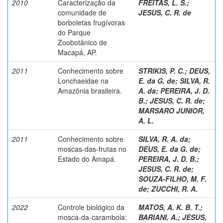
2010
Caracterização da
FREITAS, L. S.
;
comunidade de
JESUS, C. R. de
borboletas frugívoras
do Parque
Zoobotânico de
Macapá, AP.
2011
Conhecimento sobre
STRIKIS, P. C.
;
DEUS,
Lonchaeidae na
E. da G. de
;
SILVA, R.
Amazônia brasileira.
A. da
;
PEREIRA, J. D.
B.
;
JESUS, C. R. de
;
MARSARO JUNIOR,
A. L.
2011
Conhecimento sobre
SILVA, R. A. da
;
moscas-das-frutas no
DEUS, E. da G. de
;
Estado do Amapá.
PEREIRA, J. D. B.
;
JESUS, C. R. de
;
SOUZA-FILHO, M. F.
de
;
ZUCCHI, R. A.
2022
Controle biológico da
MATOS, A. K. B. T.
;
mosca-da-carambola:
BARIANI, A.
;
JESUS,