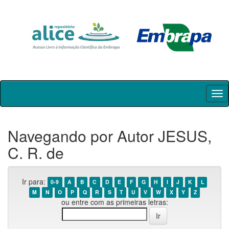
Skip
navigation
Navegando por Autor JESUS,
C. R. de
Ir para:
0-9
A
B
C
D
E
F
G
H
I
J
K
L
M
N
O
P
Q
R
S
T
U
V
W
X
Y
Z
ou entre com as primeiras letras: