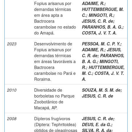
Fopius arisanus por
ADAIME, R.
;
demandas térmicas
HUTTEMBERGUE, M.
em área apta a
C.
;
MINGOTI, R.
;
Bactrocera
JESUS, C. R. de
;
carambolae no estado
PARANHOS, B. A. G.
;
do Amapá.
COSTA, J. V. T. A.
2023
Desenvolvimento de
PESSOA, M. C. P. Y.
;
Fopius arisanus por
ADAIME, R.
;
JESUS,
demandas térmicas
C. R. de
;
PARANHOS,
em áreas favoráveis a
B. A. G.
;
MINGOTI,
Bactrocera
R.
;
HUTTEMBERGUE,
carambolae no Pará e
M. C.
;
COSTA, J. V. T.
Roraima.
A.
2010
Diversidade de
SOUZA, M. S. M. de
;
borboletas no Parque
JESUS, C. R. de
Zoobotânico de
Macapá, AP.
2008
Dípteros frugívoros
JESUS, C. R. de
;
(Diptera: Tephritoidea)
DEUS, E. da G.
;
obtidos de oleaginosas
SILVA, R. A. da
;