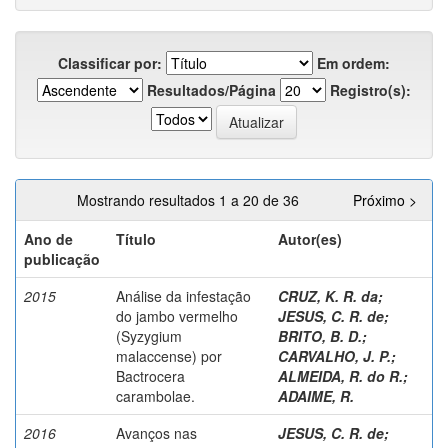
Classificar por:
Em ordem:
Resultados/Página
Registro(s):
Mostrando resultados 1 a 20 de 36
Próximo >
Ano de
Título
Autor(es)
publicação
2015
Análise da infestação
CRUZ, K. R. da
;
do jambo vermelho
JESUS, C. R. de
;
(Syzygium
BRITO, B. D.
;
malaccense) por
CARVALHO, J. P.
;
Bactrocera
ALMEIDA, R. do R.
;
carambolae.
ADAIME, R.
2016
Avanços nas
JESUS, C. R. de
;