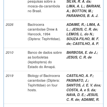
pesquisas sobre a
SILVA, R. A. da
;
mosca-da-carambola
LIMA, A. L.
;
BARIANI,
no Brasil.
A.
;
BOTTON, M.
;
PARANHOS, B. A. J.
2026
Bactrocera
ADAIME, R.
;
LIMA, A.
carambolae Drew &
L.
;
JESUS, C. R. de
;
Hancock, 1994
LEMOS, L. do N.
;
(Diptera: Tephritidae).
SOUZA-FILHO, M. F.
de
;
CASTILHO, A. P.
2010
Banco de dados sobre
BARBOSA, E. de J.
;
as borboletas
JESUS, C. R. de
(lepidoptera) do
Estado do Amapá.
2019
Biology of Bactrocera
CASTILHO, A. P.
;
carambolae (Diptera:
PASINATO, J.
;
Tephritidae) on four
SANTOS, J. E. V. dos
;
hosts.
COSTA, A. e S. da
;
NAVA, D. E.
;
JESUS,
C. R. de
;
ADAIME, R.