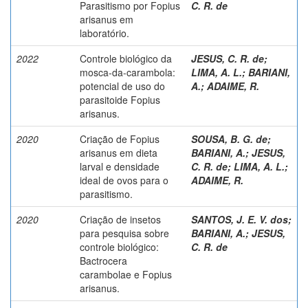
Parasitismo por Fopius
C. R. de
arisanus em
laboratório.
2022
Controle biológico da
JESUS, C. R. de
;
mosca-da-carambola:
LIMA, A. L.
;
BARIANI,
potencial de uso do
A.
;
ADAIME, R.
parasitoide Fopius
arisanus.
2020
Criação de Fopius
SOUSA, B. G. de
;
arisanus em dieta
BARIANI, A.
;
JESUS,
larval e densidade
C. R. de
;
LIMA, A. L.
;
ideal de ovos para o
ADAIME, R.
parasitismo.
2020
Criação de insetos
SANTOS, J. E. V. dos
;
para pesquisa sobre
BARIANI, A.
;
JESUS,
controle biológico:
C. R. de
Bactrocera
carambolae e Fopius
arisanus.