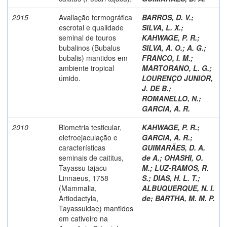
2015
Avaliação termográfica
BARROS, D. V.
;
escrotal e qualidade
SILVA, L. X.
;
seminal de touros
KAHWAGE, P. R.
;
bubalinos (Bubalus
SILVA, A. O.
;
A. G.
;
bubalis) mantidos em
FRANCO, I. M.
;
ambiente tropical
MARTORANO, L. G.
;
úmido.
LOURENÇO JUNIOR,
J. DE B.
;
ROMANELLO, N.
;
GARCIA, A. R.
2010
Biometria testicular,
KAHWAGE, P. R.
;
eletroejaculação e
GARCIA, A. R.
;
características
GUIMARÃES, D. A.
seminais de caititus,
de A.
;
OHASHI, O.
Tayassu tajacu
M.
;
LUZ-RAMOS, R.
Linnaeus, 1758
S.
;
DIAS, H. L. T.
;
(Mammalia,
ALBUQUERQUE, N. I.
Artiodactyla,
de
;
BARTHA, M. M. P.
Tayassuidae) mantidos
em cativeiro na