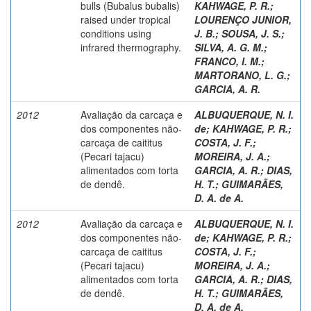
bulls (Bubalus bubalis)
KAHWAGE, P. R.
;
raised under tropical
LOURENÇO JUNIOR,
conditions using
J. B.
;
SOUSA, J. S.
;
infrared thermography.
SILVA, A. G. M.
;
FRANCO, I. M.
;
MARTORANO, L. G.
;
GARCIA, A. R.
2012
Avaliação da carcaça e
ALBUQUERQUE, N. I.
dos componentes não-
de
;
KAHWAGE, P. R.
;
carcaça de caititus
COSTA, J. F.
;
(Pecari tajacu)
MOREIRA, J. A.
;
alimentados com torta
GARCIA, A. R.
;
DIAS,
de dendê.
H. T.
;
GUIMARÃES,
D. A. de A.
2012
Avaliação da carcaça e
ALBUQUERQUE, N. I.
dos componentes não-
de
;
KAHWAGE, P. R.
;
carcaça de caititus
COSTA, J. F.
;
(Pecari tajacu)
MOREIRA, J. A.
;
alimentados com torta
GARCIA, A. R.
;
DIAS,
de dendê.
H. T.
;
GUIMARÃES,
D. A. de A.