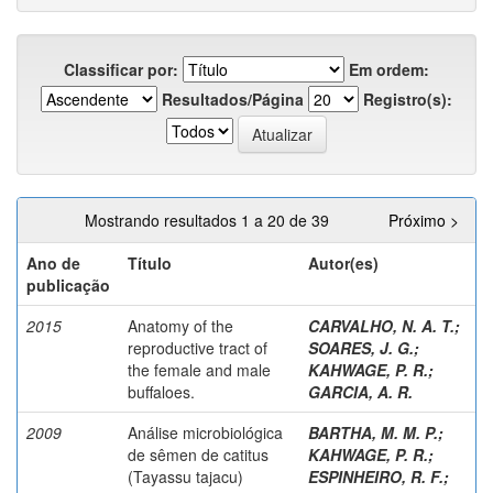
Classificar por:
Em ordem:
Resultados/Página
Registro(s):
Mostrando resultados 1 a 20 de 39
Próximo >
Ano de
Título
Autor(es)
publicação
2015
Anatomy of the
CARVALHO, N. A. T.
;
reproductive tract of
SOARES, J. G.
;
the female and male
KAHWAGE, P. R.
;
buffaloes.
GARCIA, A. R.
2009
Análise microbiológica
BARTHA, M. M. P.
;
de sêmen de catitus
KAHWAGE, P. R.
;
(Tayassu tajacu)
ESPINHEIRO, R. F.
;