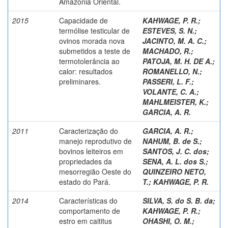
Amazônia Oriental.
2015
Capacidade de
KAHWAGE, P. R.
;
termólise testicular de
ESTEVES, S. N.
;
ovinos morada nova
JACINTO, M. A. C.
;
submetidos a teste de
MACHADO, R.
;
termotolerância ao
PATOJA, M. H. DE A.
;
calor: resultados
ROMANELLO, N.
;
preliminares.
PASSERI, L. F.
;
VOLANTE, C. A.
;
MAHLMEISTER, K.
;
GARCIA, A. R.
2011
Caracterização do
GARCIA, A. R.
;
manejo reprodutivo de
NAHUM, B. de S.
;
bovinos leiteiros em
SANTOS, J. C. dos
;
propriedades da
SENA, A. L. dos S.
;
mesorregião Oeste do
QUINZEIRO NETO,
estado do Pará.
T.
;
KAHWAGE, P. R.
2014
Características do
SILVA, S. do S. B. da
;
comportamento de
KAHWAGE, P. R.
;
estro em caititus
OHASHI, O. M.
;