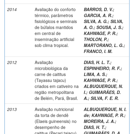
2014
Avaliação do conforto
BARROS, D. V.
;
térmico, parâmetros
GARCIA, A. R.
;
fisiológicos e seminais
SILVA, A. G.
;
SILVA,
de búfalos mantidos
A. O.
;
SOUSA, J. S.
;
em central de
KAHWAGE, P. R.
;
inseminação artificial
THOLON, P.
;
sob clima tropical.
MARTORANO, L. G.
;
FRANCO, I. M.
2012
Avaliação
DIAS, H. L. T.
;
microbiológica da
ESPINHEIRO, R. F.
;
carne de caititus
LIMA, A. S.
;
(Tayassu tajacu)
KAHWAGE, P. R.
;
criados em cativeiro na
ALBUQUERQUE, N.
região metropolitana
I.
;
GUIMARÃES, D.
de Belém, Pará, Brasil.
A.
;
SILVA, F. E. R.
2013
Avaliação nutricional
ALBUQUERQUE, N. I.
da torta de dendê
de
;
KAHWAGE, P. R.
;
(Elaeis guineensis) no
MOREIRA, J. A.
;
desempenho de
DIAS, H. T.
;
caititus (Pecari tajacu).
GUIMARÃES, D. A.