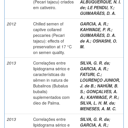
(Pecari tajacu) criados
ALBUQUERQUE, N. I.
em cativeiro.
de
;
LE PENDU, Y.
;
GUIMARÃES, D. A.
2012
Chilled semen of
GARCIA, A. R.
;
captive collared
KAHWAGE, P. R.
;
peccaries (Pecari
GUIMARÃES, D. A.
tajacu): effects of
de A.
;
OSHASHI, O.
preservation at 17 °C
M.
on semen quality.
2013
Correlações entre
SILVA, G. R. da
;
lipidograma sérico e
GARCIA, A. R.
;
características do
FATURI, C.
;
sêmen in natura de
LOURENÇO JUNIOR,
Bubalinos (Bubalus
J. de B.
;
NAHÚM, B.
bubalis)
S.
;
GONÇALVES, A.
suplementados com
A.
;
KAHWAGE, P. R.
;
óleo de Palma.
SILVA, L. H. M. da
;
MENESES, A. M. C.
2013
Correlações entre
SILVA, G. R. da
;
lipidograma sérico e
GARCIA, A. R.
;