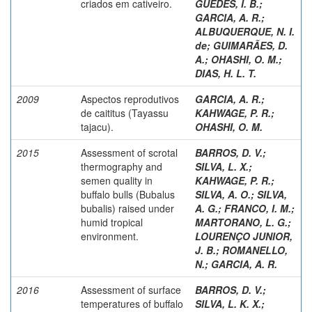
criados em cativeiro.
GUEDES, I. B.
;
GARCIA, A. R.
;
ALBUQUERQUE, N. I.
de
;
GUIMARÃES, D.
A.
;
OHASHI, O. M.
;
DIAS, H. L. T.
2009
Aspectos reprodutivos
GARCIA, A. R.
;
de caititus (Tayassu
KAHWAGE, P. R.
;
tajacu).
OHASHI, O. M.
2015
Assessment of scrotal
BARROS, D. V.
;
thermography and
SILVA, L. X.
;
semen quality in
KAHWAGE, P. R.
;
buffalo bulls (Bubalus
SILVA, A. O.
;
SILVA,
bubalis) raised under
A. G.
;
FRANCO, I. M.
;
humid tropical
MARTORANO, L. G.
;
environment.
LOURENÇO JUNIOR,
J. B.
;
ROMANELLO,
N.
;
GARCIA, A. R.
2016
Assessment of surface
BARROS, D. V.
;
temperatures of buffalo
SILVA, L. K. X.
;