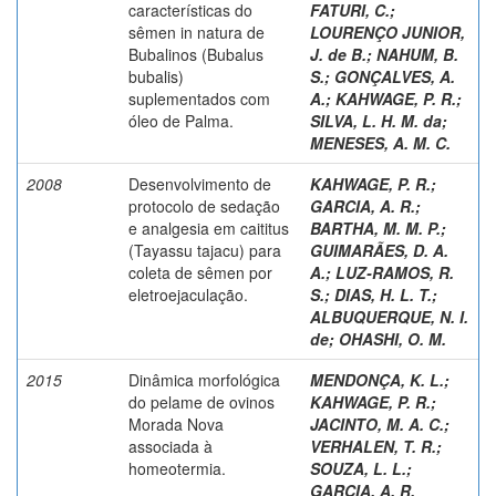
características do
FATURI, C.
;
sêmen in natura de
LOURENÇO JUNIOR,
Bubalinos (Bubalus
J. de B.
;
NAHUM, B.
bubalis)
S.
;
GONÇALVES, A.
suplementados com
A.
;
KAHWAGE, P. R.
;
óleo de Palma.
SILVA, L. H. M. da
;
MENESES, A. M. C.
2008
Desenvolvimento de
KAHWAGE, P. R.
;
protocolo de sedação
GARCIA, A. R.
;
e analgesia em caititus
BARTHA, M. M. P.
;
(Tayassu tajacu) para
GUIMARÃES, D. A.
coleta de sêmen por
A.
;
LUZ-RAMOS, R.
eletroejaculação.
S.
;
DIAS, H. L. T.
;
ALBUQUERQUE, N. I.
de
;
OHASHI, O. M.
2015
Dinâmica morfológica
MENDONÇA, K. L.
;
do pelame de ovinos
KAHWAGE, P. R.
;
Morada Nova
JACINTO, M. A. C.
;
associada à
VERHALEN, T. R.
;
homeotermia.
SOUZA, L. L.
;
GARCIA, A. R.