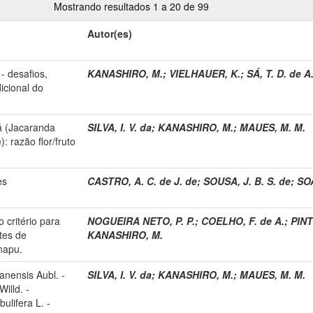
Mostrando resultados 1 a 20 de 99
Autor(es)
- desafios,
KANASHIRO, M.
;
VIELHAUER, K.
;
SÁ, T. D. de A
dicional do
rá (Jacaranda
SILVA, I. V. da
;
KANASHIRO, M.
;
MAUES, M. M.
: razão flor/fruto
es
CASTRO, A. C. de J. de
;
SOUSA, J. B. S. de
;
SOA
 critério para
NOGUEIRA NETO, P. P.
;
COELHO, F. de A.
;
PINT
tes de
KANASHIRO, M.
napu.
anensis Aubl. -
SILVA, I. V. da
;
KANASHIRO, M.
;
MAUES, M. M.
illd. -
lifera L. -