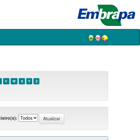
V
W
X
Y
Z
istro(s):