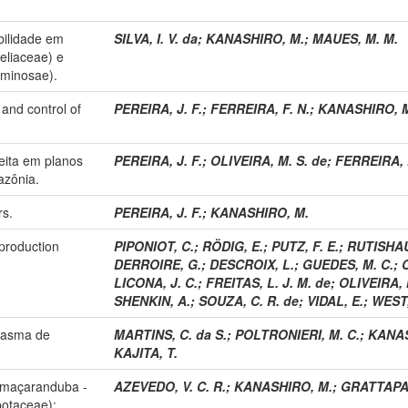
ibilidade em
SILVA, I. V. da
;
KANASHIRO, M.
;
MAUES, M. M.
eliaceae) e
uminosae).
and control of
PEREIRA, J. F.
;
FERREIRA, F. N.
;
KANASHIRO, 
eita em planos
PEREIRA, J. F.
;
OLIVEIRA, M. S. de
;
FERREIRA, F
azônia.
rs.
PEREIRA, J. F.
;
KANASHIRO, M.
production
PIPONIOT, C.
;
RÖDIG, E.
;
PUTZ, F. E.
;
RUTISHAU
DERROIRE, G.
;
DESCROIX, L.
;
GUEDES, M. C.
;
LICONA, J. C.
;
FREITAS, L. J. M. de
;
OLIVEIRA, M
SHENKIN, A.
;
SOUZA, C. R. de
;
VIDAL, E.
;
WEST, 
lasma de
MARTINS, C. da S.
;
POLTRONIERI, M. C.
;
KANAS
KAJITA, T.
e maçaranduba -
AZEVEDO, V. C. R.
;
KANASHIRO, M.
;
GRATTAPAG
potaceae):