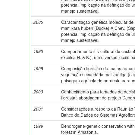
potencial implicação na definição de
manejo sustentável.
2005
Caracterização genética molecular d
manilkara huberi (Ducke) A.Chev. (Sa
potencial implicação na definição de
manejo sustentável.
1993
Comportamento silvicultural de castanh
excelsa H. & K.), em diversos locais 
1995
Composição florística de matas reman
vegetação secundária mais antiga (ca
paisagem agrícola do nordeste paraen
2003
Conhecimento para tomadas de decis
florestal: abordagem do projeto Dend
2001
Considerações a respeito da Reunião 
Banco de Dados de Sistemas Agroflore
1999
Dendrogene-genetic conservation wit
forest in Amazonia.