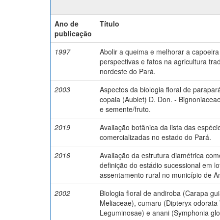
Ano de
Título
publicação
1997
Abolir a queima e melhorar a capoeira 
perspectivas e fatos na agricultura tra
nordeste do Pará.
2003
Aspectos da biologia floral de parapa
copaia (Aublet) D. Don. - Bignoniaceae)
e semente/fruto.
2019
Avaliação botânica da lista das espéci
comercializadas no estado do Pará.
2016
Avaliação da estrutura diamétrica como
definição do estádio sucessional em lo
assentamento rural no município de A
2002
Biologia floral de andiroba (Carapa gui
Meliaceae), cumaru (Dipteryx odorata W
Leguminosae) e anani (Symphonia globu