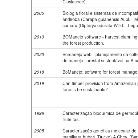
Clusiaceae).
2005
Biologia floral e sistemas de incompat
andiroba (Carapa guianensis Aubl. - M
cumaru (Dipteryx odorata Willd. - Leg
2019
BOManejo software - harvest planning 
the forest production.
2023
Bomanejo web - planejamento da colh
de manejo florestal sustentável na Am
2018
BoManejo: software for forest manage
2019
Can timber provision from Amazonian 
forests be sustainable?
1996
Caracterização bioquímica de germop
fruteiras.
2005
Caracterização genética molecular d
manilkara huberi (Ducke) A.Chev. (Sa