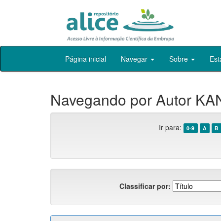
Skip
Página inicial
Navegar
Sobre
Est
navigation
Navegando por Autor K
Ir para:
0-9
A
B
Classificar por: