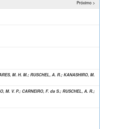
Próximo >
.
RES, M. H. M.
;
RUSCHEL, A. R.
;
KANASHIRO, M.
O, M. V. P.
;
CARNEIRO, F. da S.
;
RUSCHEL, A. R.
;