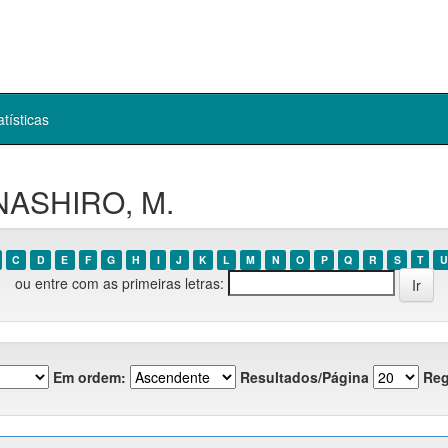
atísticas
ANASHIRO, M.
C
D
E
F
G
H
I
J
K
L
M
N
O
P
Q
R
S
T
U
ou entre com as primeiras letras:
Em ordem:
Resultados/Página
Reg