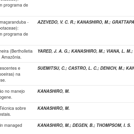
 um programa de
e maçaranduba -
AZEVEDO, V. C. R.
;
KANASHIRO, M.
;
GRATTAPAG
potaceae):
 um programa de
eira (Bertholletia
YARED, J. A. G.
;
KANASHIRO, M.
;
VIANA, L. M.
;
na Amazônia.
escentes e
SUEMITSU, C.
;
CASTRO, L. C.
;
DENICH, M.
;
KAN
poeiras) na
se.
ão no manejo
KANASHIRO, M.
rogene.
Técnica sobre
KANASHIRO, M.
stais.
hin managed
KANASHIRO, M.
;
DEGEN, B.
;
THOMPSOM, I. S.