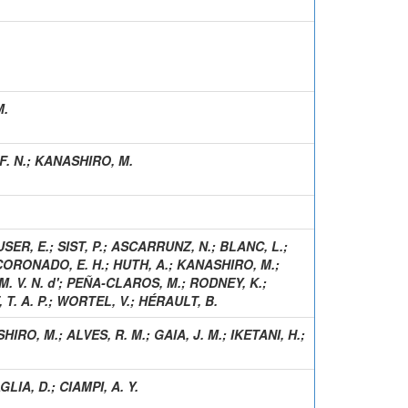
M.
. N.
;
KANASHIRO, M.
SER, E.
;
SIST, P.
;
ASCARRUNZ, N.
;
BLANC, L.
;
CORONADO, E. H.
;
HUTH, A.
;
KANASHIRO, M.
;
. V. N. d'
;
PEÑA-CLAROS, M.
;
RODNEY, K.
;
T. A. P.
;
WORTEL, V.
;
HÉRAULT, B.
HIRO, M.
;
ALVES, R. M.
;
GAIA, J. M.
;
IKETANI, H.
;
LIA, D.
;
CIAMPI, A. Y.