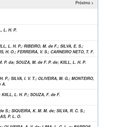
Próximo >
, L. H. P.
ILL, L. H. P.
;
RIBEIRO, M. de F.
;
SILVA, E. S.
;
, H. O.
;
FERREIRA, V. S.
;
CARNEIRO NETO, T. F.
M. P. da
;
SOUZA, M. de F. P. de
;
KIILL, L. H. P.
H. P.
;
SILVA, I. V. T.
;
OLIVEIRA, M. G.
;
MONTEIRO,
e A.
;
KIILL, L. H. P.
;
SOUZA, F. de F.
de S.
;
SIQUEIRA, K. M. M. de
;
SILVA, R. C. S.
;
, P. L. O.
s
;
OLIVEIRA, A. V. de
;
LIMA, L. C. L. e
;
BARROS,