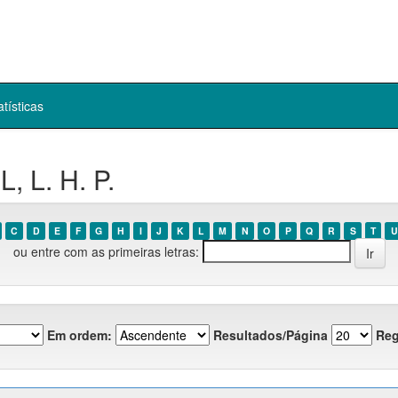
atísticas
, L. H. P.
C
D
E
F
G
H
I
J
K
L
M
N
O
P
Q
R
S
T
U
ou entre com as primeiras letras:
Em ordem:
Resultados/Página
Reg