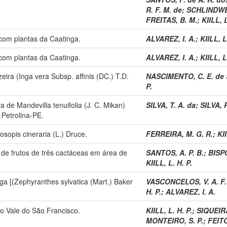
R. F. M. de
;
SCHLINDWEI
FREITAS, B. M.
;
KIILL, L
 com plantas da Caatinga.
ALVAREZ, I. A.
;
KIILL, L
 com plantas da Caatinga.
ALVAREZ, I. A.
;
KIILL, L
ra (Inga vera Subsp. affinis (DC.) T.D.
NASCIMENTO, C. E. de 
P.
va de Mandevilla tenuifolia (J. C. Mikan)
SILVA, T. A. da
;
SILVA, P
Petrolina-PE.
osopis cineraria (L.) Druce.
FERREIRA, M. G. R.
;
KII
 de frutos de três cactáceas em área de
SANTOS, A. P. B.
;
BISPO
KIILL, L. H. P.
nga [(Zephyranthes sylvatica (Mart.) Baker
VASCONCELOS, V. A. F.
H. P.
;
ALVAREZ, I. A.
no Vale do São Francisco.
KIILL, L. H. P.
;
SIQUEIRA
MONTEIRO, S. P.
;
FEITO