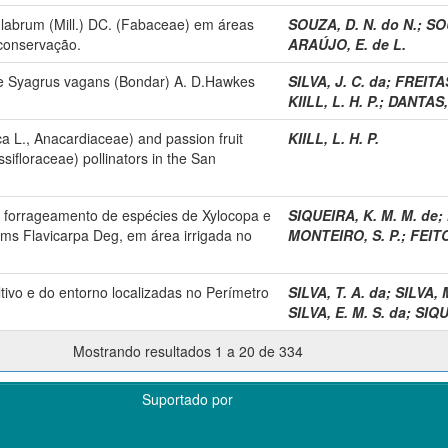
labrum (Mill.) DC. (Fabaceae) em áreas
SOUZA, D. N. do N.
;
SOU
 conservação.
ARAÚJO, E. de L.
e Syagrus vagans (Bondar) A. D.Hawkes
SILVA, J. C. da
;
FREITAS
KIILL, L. H. P.
;
DANTAS, 
 L., Anacardiaceae) and passion fruit
KIILL, L. H. P.
assifloraceae) pollinators in the San
 forrageamento de espécies de Xylocopa e
SIQUEIRA, K. M. M. de
;
 Sims Flavicarpa Deg, em área irrigada no
MONTEIRO, S. P.
;
FEITO
tivo e do entorno localizadas no Perímetro
SILVA, T. A. da
;
SILVA, 
SILVA, E. M. S. da
;
SIQU
Mostrando resultados 1 a 20 de 334
Suportado por