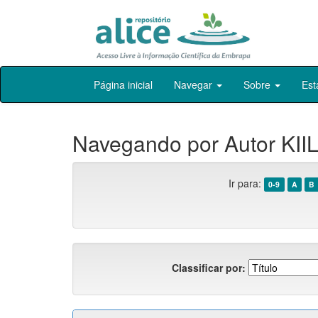
Skip
Página inicial
Navegar
Sobre
Est
navigation
Navegando por Autor KIILL
Ir para:
0-9
A
B
Classificar por: