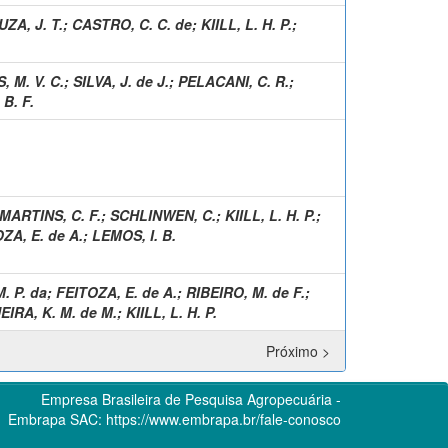
ZA, J. T.
;
CASTRO, C. C. de
;
KIILL, L. H. P.
;
, M. V. C.
;
SILVA, J. de J.
;
PELACANI, C. R.
;
B. F.
MARTINS, C. F.
;
SCHLINWEN, C.
;
KIILL, L. H. P.
;
ZA, E. de A.
;
LEMOS, I. B.
M. P. da
;
FEITOZA, E. de A.
;
RIBEIRO, M. de F.
;
EIRA, K. M. de M.
;
KIILL, L. H. P.
Próximo >
Empresa Brasileira de Pesquisa Agropecuária -
Embrapa
SAC:
https://www.embrapa.br/fale-conosco