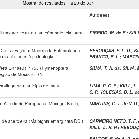
Mostrando resultados 1 a 20 de 334
Autor(es)
lturas agrícolas ou também potencial para
RIBEIRO, M. de F.
;
KIILL
, Conservação e Manejo da Entomofauna
REBOUÇAS, P. L. O.
;
KI
elacionados à palinologia.
FRANCO, E. L.
;
MARTINS
lifera Linnaeus, 1758 (Hymenoptera:
SILVA, T. A. da
;
SILVA, 
 região de Mossoró-RN.
caatinga no município de Inajá,
LIMA, P. C. F.
;
KIILL, L. 
S. P.
;
IGLESIAS, D. L. d
 no Alto do rio Paraguaçu, Mucugê, Bahia,
MARTINS, C. T. de V. D.
o de aceroleira (Malpighia emarginata DC.)
CARNEIRO NETO, T. F. 
KIILL, L. H. P.
;
REBOUÇAS
SANTOS, F. de A. R. do