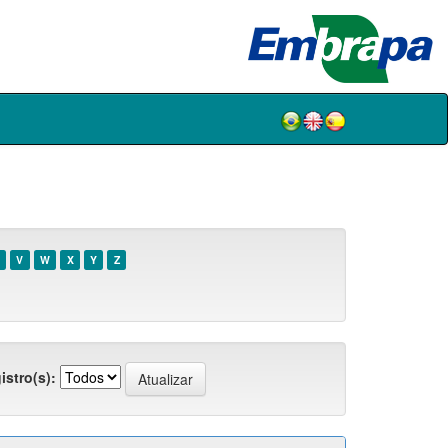
V
W
X
Y
Z
istro(s):