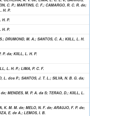
N, C. P.
;
MARTINS, C. F.
;
CAMARGO, R. C. R. de
;
. H. P.
. H. P.
. H. P.
S.
;
DRUMOND, M. A.
;
SANTOS, C. A.
;
KIILL, L. H.
. P. da
;
KIILL, L. H. P.
LL, L. H. P.
;
LIMA, P. C. F.
, L. dos P.
;
SANTOS, J. T. L.
;
SILVA, N. B. G. da
;
 de
;
MENDES, M. P. A. da S
;
TERAO, D.
;
KIILL, L.
, K. M. M. de
;
MELO, N. F. de
;
ARAUJO, F. P. de
;
ZA, E. de A.
;
LEMOS, I. B.