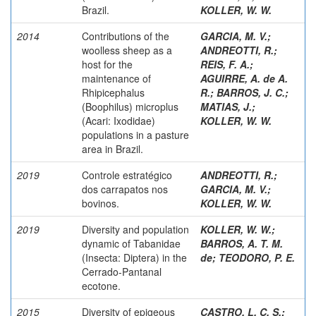
Brazil.
KOLLER, W. W.
2014
Contributions of the
GARCIA, M. V.
;
woolless sheep as a
ANDREOTTI, R.
;
host for the
REIS, F. A.
;
maintenance of
AGUIRRE, A. de A.
Rhipicephalus
R.
;
BARROS, J. C.
;
(Boophilus) microplus
MATIAS, J.
;
(Acari: Ixodidae)
KOLLER, W. W.
populations in a pasture
area in Brazil.
2019
Controle estratégico
ANDREOTTI, R.
;
dos carrapatos nos
GARCIA, M. V.
;
bovinos.
KOLLER, W. W.
2019
Diversity and population
KOLLER, W. W.
;
dynamic of Tabanidae
BARROS, A. T. M.
(Insecta: Diptera) in the
de
;
TEODORO, P. E.
Cerrado-Pantanal
ecotone.
2015
Diversity of epigeous
CASTRO, L. C. S.
;