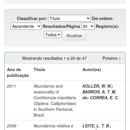
Classificar por:
Em ordem:
Resultados/Página
Registro(s):
Mostrando resultados 1 a 20 de 47
Próximo >
Ano de
Título
Autor(es)
publicação
2011
Abundance and
KOLLER, W. W.
;
seasonality of
BARROS, A. T. M.
Cochliomyia macellaria
de
;
CORREA, E. C.
(Diptera: Calliphoridae)
in Southern Pantanal,
Brazil.
2009
Abundância relativa e
LEITE, L. T. B.
;