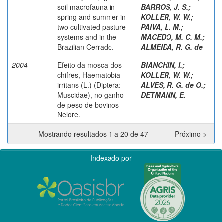
soil macrofauna in
BARROS, J. S.
;
spring and summer in
KOLLER, W. W.
;
two cultivated pasture
PAIVA, L. M.
;
systems and in the
MACEDO, M. C. M.
;
Brazilian Cerrado.
ALMEIDA, R. G. de
2004
Efeito da mosca-dos-
BIANCHIN, I.
;
chifres, Haematobia
KOLLER, W. W.
;
irritans (L.) (Diptera:
ALVES, R. G. de O.
;
Muscidae), no ganho
DETMANN, E.
de peso de bovinos
Nelore.
Mostrando resultados 1 a 20 de 47
Próximo >
Indexado por