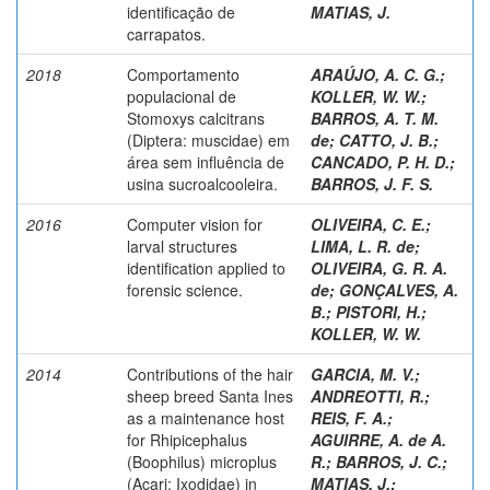
identificação de
MATIAS, J.
carrapatos.
2018
Comportamento
ARAÚJO, A. C. G.
;
populacional de
KOLLER, W. W.
;
Stomoxys calcitrans
BARROS, A. T. M.
(Diptera: muscidae) em
de
;
CATTO, J. B.
;
área sem influência de
CANCADO, P. H. D.
;
usina sucroalcooleira.
BARROS, J. F. S.
2016
Computer vision for
OLIVEIRA, C. E.
;
larval structures
LIMA, L. R. de
;
identification applied to
OLIVEIRA, G. R. A.
forensic science.
de
;
GONÇALVES, A.
B.
;
PISTORI, H.
;
KOLLER, W. W.
2014
Contributions of the hair
GARCIA, M. V.
;
sheep breed Santa Ines
ANDREOTTI, R.
;
as a maintenance host
REIS, F. A.
;
for Rhipicephalus
AGUIRRE, A. de A.
(Boophilus) microplus
R.
;
BARROS, J. C.
;
(Acari: Ixodidae) in
MATIAS, J.
;