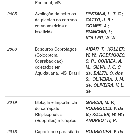
Pantanal, MS.
2005
Avaliação de extratos
PESTANA, L. T. C.
;
de plantas do cerrado
CATTO, J. B.
;
como acaricida e
GOMES, A.
;
inseticida.
BIANCHIN, I.
;
KOLLER, W. W.
2000
Besouros Coprofagos
AIDAR, T.
;
KOLLER,
(Coleoptera:
W. W.
;
RODRIGUES,
Scarabaeidae)
S. R.
;
CORREA, A.
coletados em
M.
;
SILVA, J. C. C.
Aquidauana, MS, Brasil.
da
;
BALTA, O. dos
S.
;
OLIVEIRA, J. M.
de
;
OLIVEIRA, V. L.
de
2019
Biologia e importância
GARCIA, M. V.
;
do carrapato
RODRIGUES, V. da
Rhipicephalus
S.
;
KOLLER, W. W.
;
(Boophilus) microplus.
ANDREOTTI, R.
2016
Capacidade parasitária
RODRIGUES, V. da