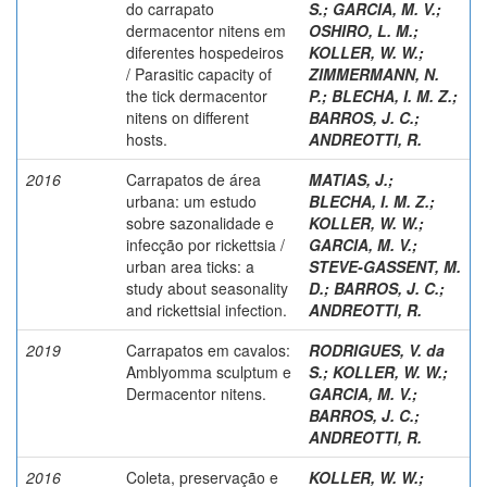
do carrapato
S.
;
GARCIA, M. V.
;
dermacentor nitens em
OSHIRO, L. M.
;
diferentes hospedeiros
KOLLER, W. W.
;
/ Parasitic capacity of
ZIMMERMANN, N.
the tick dermacentor
P.
;
BLECHA, I. M. Z.
;
nitens on different
BARROS, J. C.
;
hosts.
ANDREOTTI, R.
2016
Carrapatos de área
MATIAS, J.
;
urbana: um estudo
BLECHA, I. M. Z.
;
sobre sazonalidade e
KOLLER, W. W.
;
infecção por rickettsia /
GARCIA, M. V.
;
urban area ticks: a
STEVE-GASSENT, M.
study about seasonality
D.
;
BARROS, J. C.
;
and rickettsial infection.
ANDREOTTI, R.
2019
Carrapatos em cavalos:
RODRIGUES, V. da
Amblyomma sculptum e
S.
;
KOLLER, W. W.
;
Dermacentor nitens.
GARCIA, M. V.
;
BARROS, J. C.
;
ANDREOTTI, R.
2016
Coleta, preservação e
KOLLER, W. W.
;