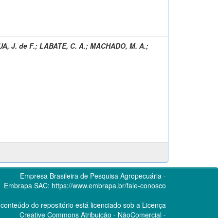
A, J. de F.
;
LABATE, C. A.
;
MACHADO, M. A.
;
Empresa Brasileira de Pesquisa Agropecuária -
Embrapa
SAC:
https://www.embrapa.br/fale-conosco
conteúdo do repositório está licenciado sob a Licença
Creative Commons
Atribuição - NãoComercial -