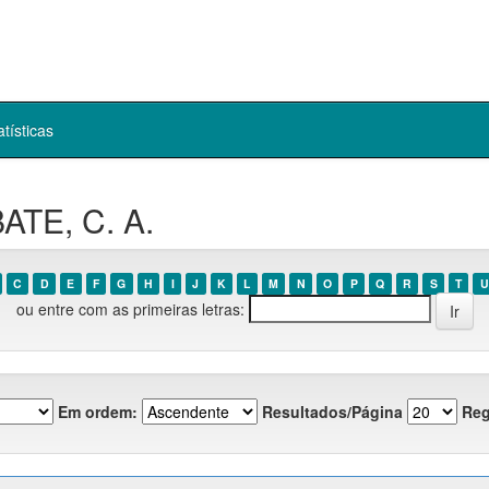
atísticas
ATE, C. A.
C
D
E
F
G
H
I
J
K
L
M
N
O
P
Q
R
S
T
U
ou entre com as primeiras letras:
Em ordem:
Resultados/Página
Reg