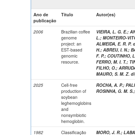
Ano de
Título
Autor(es)
publicação
2006
Brazilian coffee
VIEIRA, L. G. E.
;
AN
genome
L.
;
MONTEIRO-VITO
project: an
ALMEIDA, E. R. P. 
EST-based
H.
;
ABREU, I. N.
;
BA
genomic
F. P.
;
COUTINHO, L.
resource.
FERRO, M. I. T.
;
TI
FILHO, O.
;
ARRUDA
MAURO, S. M. Z. di
2025
Cell-free
ROCHA, A. P.
;
PALM
production of
ROSINHA, G. M. S.
soybean
leghemoglobins
and
nonsymbiotic
hemoglobin.
1982
Classificação
MORO, J. R.
;
LABAT