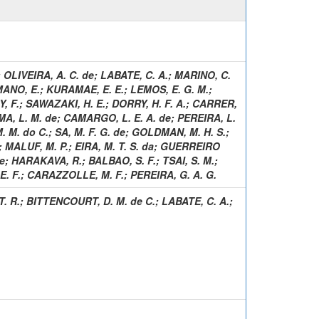
;
OLIVEIRA, A. C. de
;
LABATE, C. A.
;
MARINO, C.
ANO, E.
;
KURAMAE, E. E.
;
LEMOS, E. G. M.
;
, F.
;
SAWAZAKI, H. E.
;
DORRY, H. F. A.
;
CARRER,
MA, L. M. de
;
CAMARGO, L. E. A. de
;
PEREIRA, L.
. M. do C.
;
SA, M. F. G. de
;
GOLDMAN, M. H. S.
;
;
MALUF, M. P.
;
EIRA, M. T. S. da
;
GUERREIRO
de
;
HARAKAVA, R.
;
BALBAO, S. F.
;
TSAI, S. M.
;
. F.
;
CARAZZOLLE, M. F.
;
PEREIRA, G. A. G.
. R.
;
BITTENCOURT, D. M. de C.
;
LABATE, C. A.
;