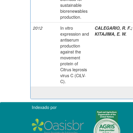
sustainable
biorenewables
production.
2012
In vitro
CALEGARIO, R. F.
expression and
KITAJIMA, E. W.
antiserum
production
against the
movement
protein of
Citrus leprosis
virus C (CiLV-
C).
Indexado por