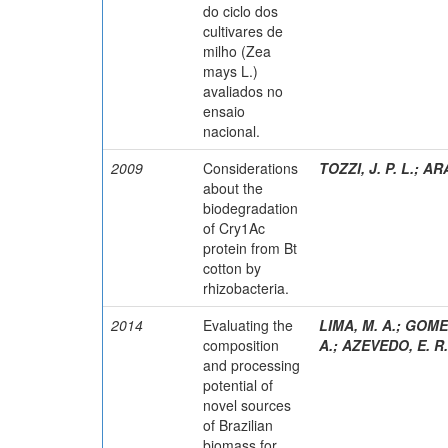
do ciclo dos
cultivares de
milho (Zea
mays L.)
avaliados no
ensaio
nacional.
2009
Considerations
TOZZI, J. P. L.
;
ARA
about the
biodegradation
of Cry1Ac
protein from Bt
cotton by
rhizobacteria.
2014
Evaluating the
LIMA, M. A.
;
GOMEZ
composition
A.
;
AZEVEDO, E. R.
and processing
potential of
novel sources
of Brazilian
biomass for