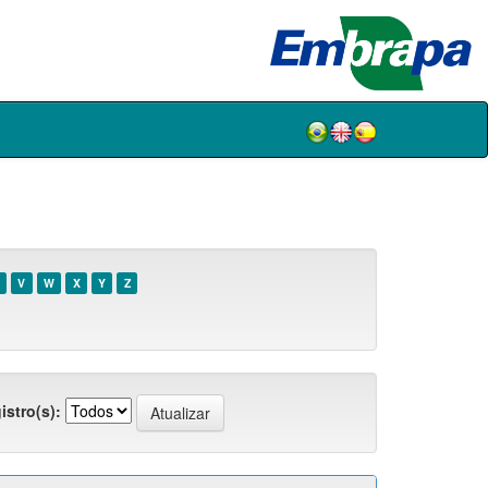
V
W
X
Y
Z
istro(s):