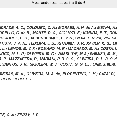
Mostrando resultados 1 a 6 de 6
DRADE, A. C.
;
COLOMBO, C. A.
;
MORAES, A. H. de A.
;
METHA, A.
RELLO, C. de B.
;
MONTE, D. C.
;
GIGLIOTI, E.
;
KIMURA, E. T.
;
ROM
de
;
JORGE, E. C.
;
ALBUQUERQUE, E. V. S.
;
SILVA, F. R. da
;
VINECKY
TISTA, J. A. N.
;
TEIXEIRA, J. B.
;
KITAJIMA, J. P.
;
XAVIER, K. G.
;
LI
 L.
;
LEMOS, M. V. F.
;
ROMANO, M. R.
;
MACHADO, M. A.
;
COSTA, M
NOCO, M. L. P.
;
OLIVEIRA, M. C.
;
VAN SLUYS, M-A.
;
SHIMIZU, M. M.
, P.
;
MAZZAFERA, P.
;
MARIANI, P. D. S. C.
;
OLIVEIRA, R. L. B. C. 
;
SANTOS, S. N.
;
SIQUEIRA, W. J.
;
COSTA, G. G. L.
;
FORMIGHIERI, E
EIRAS, M. A.
;
OLIVEIRA, M. A. de
;
FLORENTINO, L. H.
;
CATALDI, T
;
RECH FILHO, E. L.
E, C. A.
;
ZINSLY, J. R.