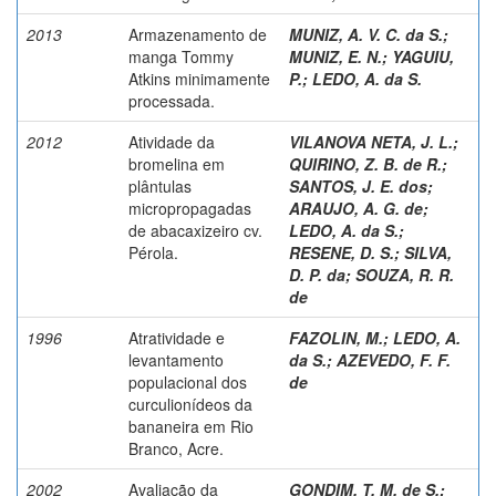
2013
Armazenamento de
MUNIZ, A. V. C. da S.
;
manga Tommy
MUNIZ, E. N.
;
YAGUIU,
Atkins minimamente
P.
;
LEDO, A. da S.
processada.
2012
Atividade da
VILANOVA NETA, J. L.
;
bromelina em
QUIRINO, Z. B. de R.
;
plântulas
SANTOS, J. E. dos
;
micropropagadas
ARAUJO, A. G. de
;
de abacaxizeiro cv.
LEDO, A. da S.
;
Pérola.
RESENE, D. S.
;
SILVA,
D. P. da
;
SOUZA, R. R.
de
1996
Atratividade e
FAZOLIN, M.
;
LEDO, A.
levantamento
da S.
;
AZEVEDO, F. F.
populacional dos
de
curculionídeos da
bananeira em Rio
Branco, Acre.
2002
Avaliação da
GONDIM, T. M. de S.
;