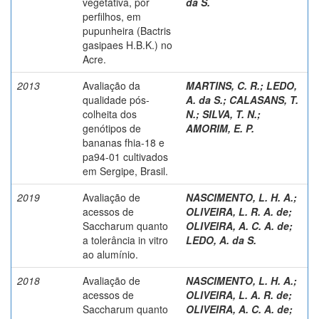
vegetativa, por
da S.
perfilhos, em
pupunheira (Bactris
gasipaes H.B.K.) no
Acre.
2013
Avaliação da
MARTINS, C. R.
;
LEDO,
qualidade pós-
A. da S.
;
CALASANS, T.
colheita dos
N.
;
SILVA, T. N.
;
genótipos de
AMORIM, E. P.
bananas fhia-18 e
pa94-01 cultivados
em Sergipe, Brasil.
2019
Avaliação de
NASCIMENTO, L. H. A.
;
acessos de
OLIVEIRA, L. R. A. de
;
Saccharum quanto
OLIVEIRA, A. C. A. de
;
a tolerância in vitro
LEDO, A. da S.
ao alumínio.
2018
Avaliação de
NASCIMENTO, L. H. A.
;
acessos de
OLIVEIRA, L. A. R. de
;
Saccharum quanto
OLIVEIRA, A. C. A. de
;