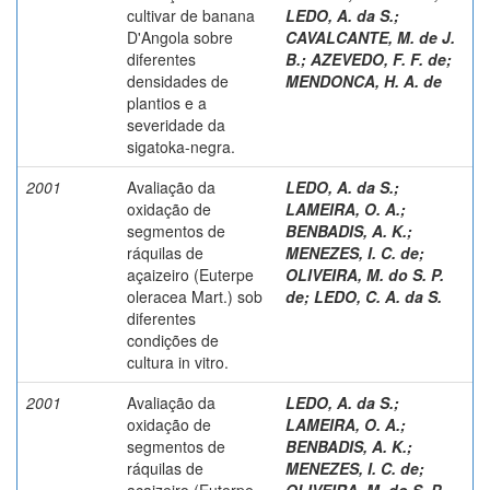
cultivar de banana
LEDO, A. da S.
;
D'Angola sobre
CAVALCANTE, M. de J.
diferentes
B.
;
AZEVEDO, F. F. de
;
densidades de
MENDONCA, H. A. de
plantios e a
severidade da
sigatoka-negra.
2001
Avaliação da
LEDO, A. da S.
;
oxidação de
LAMEIRA, O. A.
;
segmentos de
BENBADIS, A. K.
;
ráquilas de
MENEZES, I. C. de
;
açaizeiro (Euterpe
OLIVEIRA, M. do S. P.
oleracea Mart.) sob
de
;
LEDO, C. A. da S.
diferentes
condições de
cultura in vitro.
2001
Avaliação da
LEDO, A. da S.
;
oxidação de
LAMEIRA, O. A.
;
segmentos de
BENBADIS, A. K.
;
ráquilas de
MENEZES, I. C. de
;
açaizeiro (Euterpe
OLIVEIRA, M. do S. P.