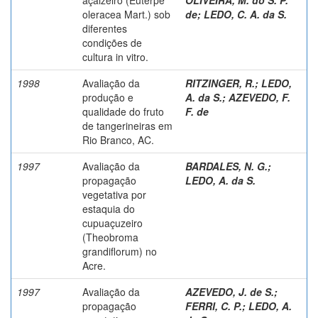
oleracea Mart.) sob
de
;
LEDO, C. A. da S.
diferentes
condições de
cultura in vitro.
1998
Avaliação da
RITZINGER, R.
;
LEDO,
produção e
A. da S.
;
AZEVEDO, F.
qualidade do fruto
F. de
de tangerineiras em
Rio Branco, AC.
1997
Avaliação da
BARDALES, N. G.
;
propagação
LEDO, A. da S.
vegetativa por
estaquia do
cupuaçuzeiro
(Theobroma
grandiflorum) no
Acre.
1997
Avaliação da
AZEVEDO, J. de S.
;
propagação
FERRI, C. P.
;
LEDO, A.