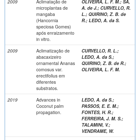
2009
Aclimatação de
OLIVEIRA, L. F. M.
;
SÁ,
microplantas de
A. de J.
;
CURVELLO, R.
mangaba
L.
;
QUIRINO, Z. B. de
(Hancornia
R.
;
LEDO, A. da S.
speciosa Gomes)
após enraizamento
in vitro.
2009
Aclimatização de
CURVELLO, R. L.
;
abacaxizeiro
LEDO, A. da S.
;
ornamental Ananas
QUIRINO, Z. B. de R.
;
comosus var.
OLIVEIRA, L. F. M.
erectifolius em
diferentes
substratos.
2019
Advances in
LEDO, A. da S.
;
Coconut palm
PASSOS, E. E. M.
;
propagation.
FONTES, H. R.
;
FERREIRA, J. M. S.
;
TALAMINI, V.
;
VENDRAME, W.