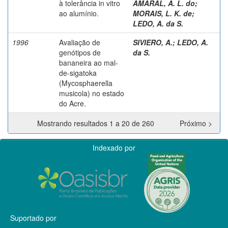
à tolerância in vitro
AMARAL, A. L. do
;
ao alumínio.
MORAIS, L. K. de
;
LEDO, A. da S.
1996
Avaliação de
SIVIERO, A.
;
LEDO, A.
genótipos de
da S.
bananeira ao mal-
de-sigatoka
(Mycosphaerella
musicola) no estado
do Acre.
Mostrando resultados 1 a 20 de 260
Próximo >
Indexado por
Suportado por