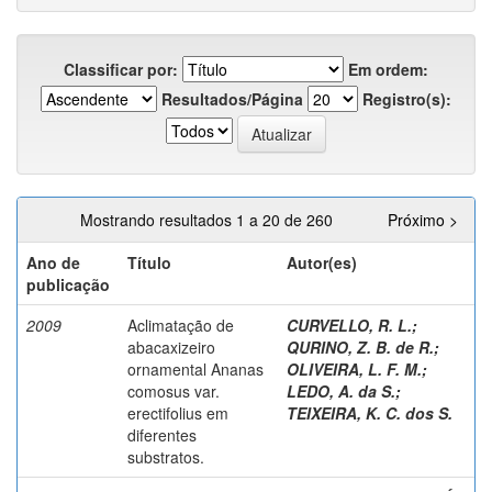
Classificar por:
Em ordem:
Resultados/Página
Registro(s):
Mostrando resultados 1 a 20 de 260
Próximo >
Ano de
Título
Autor(es)
publicação
2009
Aclimatação de
CURVELLO, R. L.
;
abacaxizeiro
QURINO, Z. B. de R.
;
ornamental Ananas
OLIVEIRA, L. F. M.
;
comosus var.
LEDO, A. da S.
;
erectifolius em
TEIXEIRA, K. C. dos S.
diferentes
substratos.