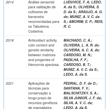
2014
Análise sensorial
LUDUVICE, F. A
;
LEDO,
para validação de
A. da S.
;
OLIVEIRA, S.
cultivares de
D. da S.
;
ARAUJO, A. G.
bananeira
de
;
MUNIZ, A. V. C. da
recomendadas para
S.
;
AMORIM, E. P.
;
REIS,
os Tabuleiros
R. C.
Costeiros.
2018
Antioxidant activity,
MACHADO, C. A.
;
rutin content and
OLIVEIRA, L. A. R. de
;
genetic similarity
OLIVEIRA, A. C. A. de
;
between matrices
CARDOSO, M. N.
;
and progenies of
PADILHA, F. F.
;
Hancornia speciosa.
CARDOSO, B. T.
;
MUNIZ, A. V. C. da S.
;
LEDO, A. da S.
2021
Aplicações de
PEDRAL, D. F. de O.
;
técnicas para
SANTANA, F. V.
;
conservação a
MALSCHITZKY, S. A.
;
longo prazo de
SILVA JUNIOR, J. F. da
;
recursos genéticos
SILVA, A. V. C. da
;
de mangabeira.
LEDO, A. da S.