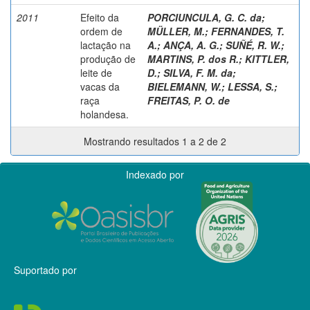
2011
Efeito da
PORCIUNCULA, G. C. da
;
ordem de
MÜLLER, M.
;
FERNANDES, T.
lactação na
A.
;
ANÇA, A. G.
;
SUÑÉ, R. W.
;
produção de
MARTINS, P. dos R.
;
KITTLER,
leite de
D.
;
SILVA, F. M. da
;
vacas da
BIELEMANN, W.
;
LESSA, S.
;
raça
FREITAS, P. O. de
holandesa.
Mostrando resultados 1 a 2 de 2
Indexado por
Suportado por