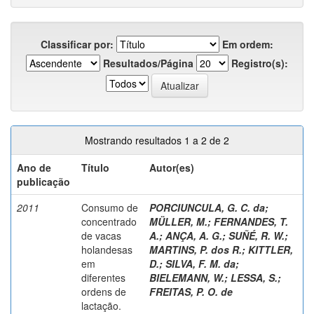
Classificar por:
Em ordem:
Resultados/Página
Registro(s):
Mostrando resultados 1 a 2 de 2
Ano de
Título
Autor(es)
publicação
2011
Consumo de
PORCIUNCULA, G. C. da
;
concentrado
MÜLLER, M.
;
FERNANDES, T.
de vacas
A.
;
ANÇA, A. G.
;
SUÑÉ, R. W.
;
holandesas
MARTINS, P. dos R.
;
KITTLER,
em
D.
;
SILVA, F. M. da
;
diferentes
BIELEMANN, W.
;
LESSA, S.
;
ordens de
FREITAS, P. O. de
lactação.