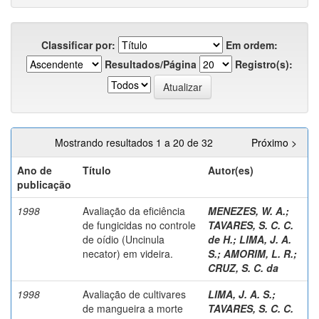
Classificar por:
Em ordem:
Resultados/Página
Registro(s):
Mostrando resultados 1 a 20 de 32
Próximo >
Ano de
Título
Autor(es)
publicação
1998
Avaliação da eficiência
MENEZES, W. A.
;
de fungicidas no controle
TAVARES, S. C. C.
de oídio (Uncinula
de H.
;
LIMA, J. A.
necator) em videira.
S.
;
AMORIM, L. R.
;
CRUZ, S. C. da
1998
Avaliação de cultivares
LIMA, J. A. S.
;
de mangueira a morte
TAVARES, S. C. C.