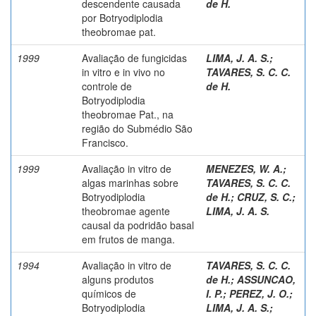
descendente causada
de H.
por Botryodiplodia
theobromae pat.
1999
Avaliação de fungicidas
LIMA, J. A. S.
;
in vitro e in vivo no
TAVARES, S. C. C.
controle de
de H.
Botryodiplodia
theobromae Pat., na
região do Submédio São
Francisco.
1999
Avaliação in vitro de
MENEZES, W. A.
;
algas marinhas sobre
TAVARES, S. C. C.
Botryodiplodia
de H.
;
CRUZ, S. C.
;
theobromae agente
LIMA, J. A. S.
causal da podridão basal
em frutos de manga.
1994
Avaliação in vitro de
TAVARES, S. C. C.
alguns produtos
de H.
;
ASSUNCAO,
químicos de
I. P.
;
PEREZ, J. O.
;
Botryodiplodia
LIMA, J. A. S.
;