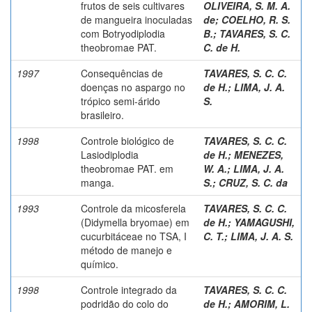
frutos de seis cultivares
OLIVEIRA, S. M. A.
de mangueira inoculadas
de
;
COELHO, R. S.
com Botryodiplodia
B.
;
TAVARES, S. C.
theobromae PAT.
C. de H.
1997
Consequências de
TAVARES, S. C. C.
doenças no aspargo no
de H.
;
LIMA, J. A.
trópico semi-árido
S.
brasileiro.
1998
Controle biológico de
TAVARES, S. C. C.
Lasiodiplodia
de H.
;
MENEZES,
theobromae PAT. em
W. A.
;
LIMA, J. A.
manga.
S.
;
CRUZ, S. C. da
1993
Controle da micosferela
TAVARES, S. C. C.
(Didymella bryomae) em
de H.
;
YAMAGUSHI,
cucurbitáceae no TSA, I
C. T.
;
LIMA, J. A. S.
método de manejo e
químico.
1998
Controle integrado da
TAVARES, S. C. C.
podridão do colo do
de H.
;
AMORIM, L.