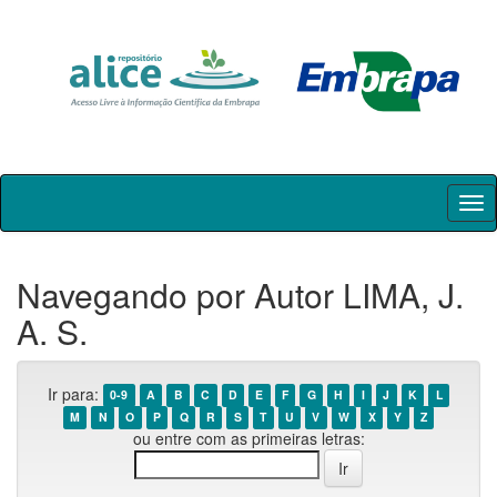
Skip
navigation
Navegando por Autor LIMA, J.
A. S.
Ir para:
0-9
A
B
C
D
E
F
G
H
I
J
K
L
M
N
O
P
Q
R
S
T
U
V
W
X
Y
Z
ou entre com as primeiras letras: