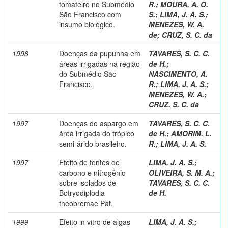
tomateiro no Submédio
R.
;
MOURA, A. O.
São Francisco com
S.
;
LIMA, J. A. S.
;
insumo biológico.
MENEZES, W. A.
de
;
CRUZ, S. C. da
1998
Doenças da pupunha em
TAVARES, S. C. C.
áreas irrigadas na região
de H.
;
do Submédio São
NASCIMENTO, A.
Francisco.
R.
;
LIMA, J. A. S.
;
MENEZES, W. A.
;
CRUZ, S. C. da
1997
Doenças do aspargo em
TAVARES, S. C. C.
área irrigada do trópico
de H.
;
AMORIM, L.
semi-árido brasileiro.
R.
;
LIMA, J. A. S.
1997
Efeito de fontes de
LIMA, J. A. S.
;
carbono e nitrogênio
OLIVEIRA, S. M. A.
;
sobre isolados de
TAVARES, S. C. C.
Botryodiplodia
de H.
theobromae Pat.
1999
Efeito in vitro de algas
LIMA, J. A. S.
;