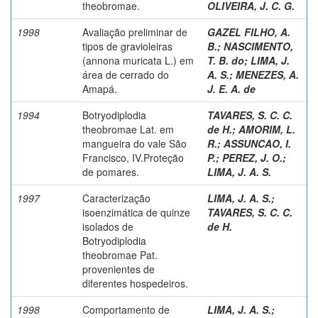
theobromae.
OLIVEIRA, J. C. G.
1998
Avaliação preliminar de
GAZEL FILHO, A.
tipos de gravioleiras
B.
;
NASCIMENTO,
(annona muricata L.) em
T. B. do
;
LIMA, J.
área de cerrado do
A. S.
;
MENEZES, A.
Amapá.
J. E. A. de
1994
Botryodiplodia
TAVARES, S. C. C.
theobromae Lat. em
de H.
;
AMORIM, L.
mangueira do vale São
R.
;
ASSUNCAO, I.
Francisco, IV.Proteção
P.
;
PEREZ, J. O.
;
de pomares.
LIMA, J. A. S.
1997
Caracterização
LIMA, J. A. S.
;
isoenzimática de quinze
TAVARES, S. C. C.
isolados de
de H.
Botryodiplodia
theobromae Pat.
provenientes de
diferentes hospedeiros.
1998
Comportamento de
LIMA, J. A. S.
;