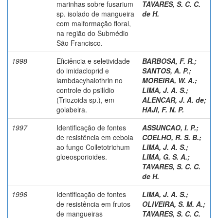
marinhas sobre fusarium
TAVARES, S. C. C.
sp. isolado de mangueira
de H.
com malformação floral,
na região do Submédio
São Francisco.
1998
Eficiência e seletividade
BARBOSA, F. R.
;
do imidacloprid e
SANTOS, A. P.
;
lambdacyhalothrin no
MOREIRA, W. A.
;
controle do psilídio
LIMA, J. A. S.
;
(Triozoida sp.), em
ALENCAR, J. A. de
;
goiabeira.
HAJI, F. N. P.
1997
Identificação de fontes
ASSUNCAO, I. P.
;
de resistência em cebola
COELHO, R. S. B.
;
ao fungo Colletotrichum
LIMA, J. A. S.
;
gloeosporioides.
LIMA, G. S. A.
;
TAVARES, S. C. C.
de H.
1996
Identificação de fontes
LIMA, J. A. S.
;
de resistência em frutos
OLIVEIRA, S. M. A.
;
de mangueiras
TAVARES, S. C. C.