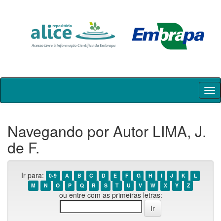
Skip
navigation
Navegando por Autor LIMA, J.
de F.
Ir para:
0-9
A
B
C
D
E
F
G
H
I
J
K
L
M
N
O
P
Q
R
S
T
U
V
W
X
Y
Z
ou entre com as primeiras letras: