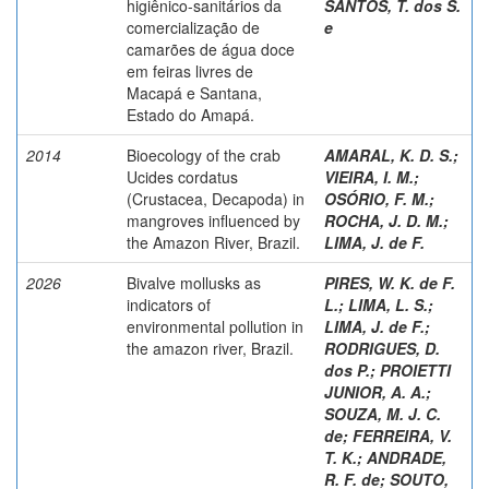
higiênico-sanitários da
SANTOS, T. dos S.
comercialização de
e
camarões de água doce
em feiras livres de
Macapá e Santana,
Estado do Amapá.
2014
Bioecology of the crab
AMARAL, K. D. S.
;
Ucides cordatus
VIEIRA, I. M.
;
(Crustacea, Decapoda) in
OSÓRIO, F. M.
;
mangroves influenced by
ROCHA, J. D. M.
;
the Amazon River, Brazil.
LIMA, J. de F.
2026
Bivalve mollusks as
PIRES, W. K. de F.
indicators of
L.
;
LIMA, L. S.
;
environmental pollution in
LIMA, J. de F.
;
the amazon river, Brazil.
RODRIGUES, D.
dos P.
;
PROIETTI
JUNIOR, A. A.
;
SOUZA, M. J. C.
de
;
FERREIRA, V.
T. K.
;
ANDRADE,
R. F. de
;
SOUTO,