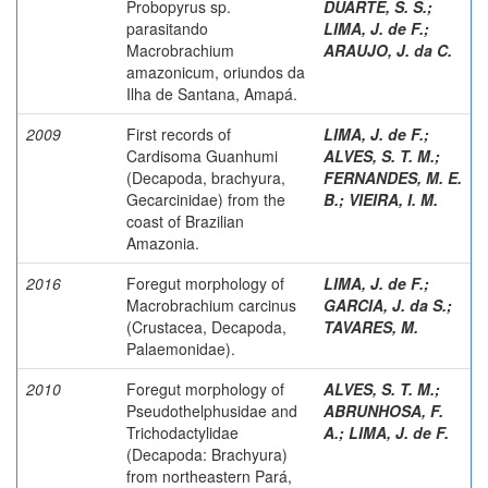
Probopyrus sp.
DUARTE, S. S.
;
parasitando
LIMA, J. de F.
;
Macrobrachium
ARAUJO, J. da C.
amazonicum, oriundos da
Ilha de Santana, Amapá.
2009
First records of
LIMA, J. de F.
;
Cardisoma Guanhumi
ALVES, S. T. M.
;
(Decapoda, brachyura,
FERNANDES, M. E.
Gecarcinidae) from the
B.
;
VIEIRA, I. M.
coast of Brazilian
Amazonia.
2016
Foregut morphology of
LIMA, J. de F.
;
Macrobrachium carcinus
GARCIA, J. da S.
;
(Crustacea, Decapoda,
TAVARES, M.
Palaemonidae).
2010
Foregut morphology of
ALVES, S. T. M.
;
Pseudothelphusidae and
ABRUNHOSA, F.
Trichodactylidae
A.
;
LIMA, J. de F.
(Decapoda: Brachyura)
from northeastern Pará,