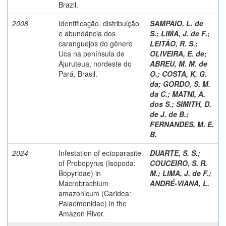
Brazil.
2008
Identificação, distribuição
SAMPAIO, L. de
e abundância dos
S.
;
LIMA, J. de F.
;
caranguejos do gênero
LEITÃO, R. S.
;
Uca na península de
OLIVEIRA, E. de
;
Ajuruteua, nordeste do
ABREU, M. M. de
Pará, Brasil.
O.
;
COSTA, K. G.
da
;
GORDO, S. M.
da C.
;
MATNI, A.
dos S.
;
SIMITH, D.
de J. de B.
;
FERNANDES, M. E.
B.
2024
Infestation of ectoparasite
DUARTE, S. S.
;
of Probopyrus (Isopoda:
COUCEIRO, S. R.
Bopyridae) in
M.
;
LIMA, J. de F.
;
Macrobrachium
ANDRÉ-VIANA, L.
amazonicum (Caridea:
Palaemonidae) in the
Amazon River.