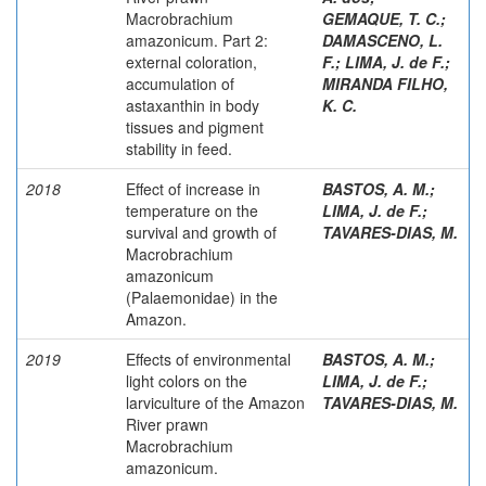
Macrobrachium
GEMAQUE, T. C.
;
amazonicum. Part 2:
DAMASCENO, L.
external coloration,
F.
;
LIMA, J. de F.
;
accumulation of
MIRANDA FILHO,
astaxanthin in body
K. C.
tissues and pigment
stability in feed.
2018
Effect of increase in
BASTOS, A. M.
;
temperature on the
LIMA, J. de F.
;
survival and growth of
TAVARES-DIAS, M.
Macrobrachium
amazonicum
(Palaemonidae) in the
Amazon.
2019
Effects of environmental
BASTOS, A. M.
;
light colors on the
LIMA, J. de F.
;
larviculture of the Amazon
TAVARES-DIAS, M.
River prawn
Macrobrachium
amazonicum.