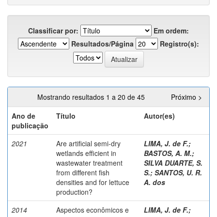
Classificar por:
Em ordem:
Resultados/Página
Registro(s):
Mostrando resultados 1 a 20 de 45
Próximo >
Ano de
Título
Autor(es)
publicação
2021
Are artificial semi-dry
LIMA, J. de F.
;
wetlands efficient in
BASTOS, A. M.
;
wastewater treatment
SILVA DUARTE, S.
from different fish
S.
;
SANTOS, U. R.
densities and for lettuce
A. dos
production?
2014
Aspectos econômicos e
LIMA, J. de F.
;