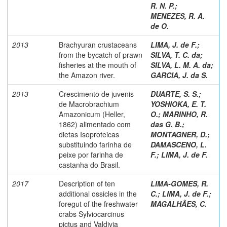
R. N. P.
;
MENEZES, R. A.
de O.
2013
Brachyuran crustaceans
LIMA, J. de F.
;
from the bycatch of prawn
SILVA, T. C. da
;
fisheries at the mouth of
SILVA, L. M. A. da
;
the Amazon river.
GARCIA, J. da S.
2013
Crescimento de juvenis
DUARTE, S. S.
;
de Macrobrachium
YOSHIOKA, E. T.
Amazonicum (Heller,
O.
;
MARINHO, R.
1862) alimentado com
das G. B.
;
dietas Isoproteicas
MONTAGNER, D.
;
substituindo farinha de
DAMASCENO, L.
peixe por farinha de
F.
;
LIMA, J. de F.
castanha do Brasil.
2017
Description of ten
LIMA-GOMES, R.
additional ossicles in the
C.
;
LIMA, J. de F.
;
foregut of the freshwater
MAGALHÃES, C.
crabs Sylviocarcinus
pictus and Valdivia