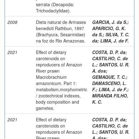
serrata (Decapoda:
Trichodactylidae).
2008
Dieta natural de Armases
GARCIA, J. da S.
;
benedicti Rathbun, 1897
APARICIO, G. K.
(Brachyura, Sesarmidae)
da S.
;
SILVA, T. C.
na foz do Rio Amazonas.
da
;
LIMA, J. de F.
2021
Effect of dietary
COSTA, D. P. da
;
carotenoids on
CASTILHO, C. de
reproducers of Amazon
L.
;
SANTOS, U. R.
River prawn
A. dos
;
Macrobrachium
GEMAQUE, T. C.
;
amazonicum. Part 1:
DAMASCENO, L.
metabolism,morphometric
F.
;
LIMA, J. de F.
;
/ zootechnical indexes,
MIRANDA FILHO,
body composition and
K. C.
gametes.
2021
Effect of dietary
COSTA, D. P. da
;
carotenoids on
CASTILHO, C. de
reproducers of Amazon
L.
;
SANTOS, U. R.
River prawn
A. dos
;