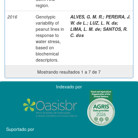
region.
2016
Genotypic
ALVES, G. M. R.
;
PEREIRA, J.
variability of
W. de L.
;
LUZ, L. N. da
;
peanut lines in
LIMA, L. M. de
;
SANTOS, R.
response to
C. dos
water stress,
based on
biochemical
descriptors.
Mostrando resultados 1 a 7 de 7
Indexado por
Suportado por