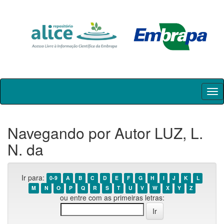
Skip
navigation
Navegando por Autor LUZ, L.
N. da
Ir para:
0-9
A
B
C
D
E
F
G
H
I
J
K
L
M
N
O
P
Q
R
S
T
U
V
W
X
Y
Z
ou entre com as primeiras letras: