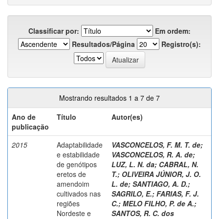
Classificar por:
Em ordem:
Resultados/Página
Registro(s):
Mostrando resultados 1 a 7 de 7
Ano de
Título
Autor(es)
publicação
2015
Adaptabilidade
VASCONCELOS, F. M. T. de
;
e estabilidade
VASCONCELOS, R. A. de
;
de genótipos
LUZ, L. N. da
;
CABRAL, N.
eretos de
T.
;
OLIVEIRA JÚNIOR, J. O.
amendoim
L. de
;
SANTIAGO, A. D.
;
cultivados nas
SAGRILO, E.
;
FARIAS, F. J.
regiões
C.
;
MELO FILHO, P. de A.
;
Nordeste e
SANTOS, R. C. dos