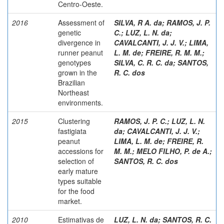
Centro-Oeste.
2016
Assessment of
SILVA, R A. da
;
RAMOS, J. P.
genetic
C.
;
LUZ, L. N. da
;
divergence in
CAVALCANTI, J. J. V.
;
LIMA,
runner peanut
L. M. de
;
FREIRE, R. M. M.
;
genotypes
SILVA, C. R. C. da
;
SANTOS,
grown in the
R. C. dos
Brazilian
Northeast
environments.
2015
Clustering
RAMOS, J. P. C.
;
LUZ, L. N.
fastigiata
da
;
CAVALCANTI, J. J. V.
;
peanut
LIMA, L. M. de
;
FREIRE, R.
accessions for
M. M.
;
MELO FILHO, P. de A.
;
selection of
SANTOS, R. C. dos
early mature
types suitable
for the food
market.
2010
Estimativas de
LUZ, L. N. da
;
SANTOS, R. C.