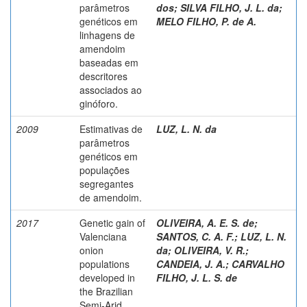
parâmetros
dos
;
SILVA FILHO, J. L. da
;
genéticos em
MELO FILHO, P. de A.
linhagens de
amendoim
baseadas em
descritores
associados ao
ginóforo.
2009
Estimativas de
LUZ, L. N. da
parâmetros
genéticos em
populações
segregantes
de amendoim.
2017
Genetic gain of
OLIVEIRA, A. E. S. de
;
Valenciana
SANTOS, C. A. F.
;
LUZ, L. N.
onion
da
;
OLIVEIRA, V. R.
;
populations
CANDEIA, J. A.
;
CARVALHO
developed in
FILHO, J. L. S. de
the Brazilian
Semi-Arid