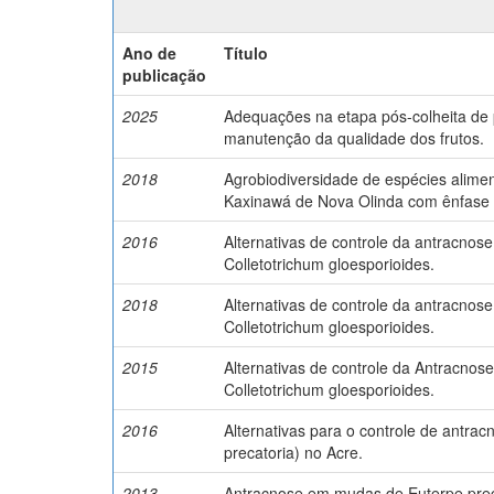
Ano de
Título
publicação
2025
Adequações na etapa pós-colheita de 
manutenção da qualidade dos frutos.
2018
Agrobiodiversidade de espécies alimen
Kaxinawá de Nova Olinda com ênfase a
2016
Alternativas de controle da antracnos
Colletotrichum gloesporioides.
2018
Alternativas de controle da antracnos
Colletotrichum gloesporioides.
2015
Alternativas de controle da Antracnos
Colletotrichum gloesporioides.
2016
Alternativas para o controle de antra
precatoria) no Acre.
2013
Antracnose em mudas de Euterpe prec