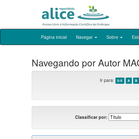
Skip
Página inicial
Navegar
Sobre
Est
navigation
Navegando por Autor MAC
Ir para:
0-9
A
B
Classificar por: