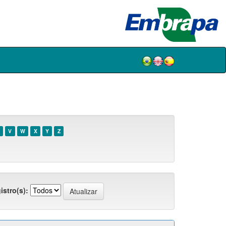
V
W
X
Y
Z
istro(s):