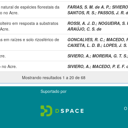
natural de espécies florestais da
FARIAS, S. M. de A. P.
;
SIVIERO
o no Acre.
SANTOS, R. S.
;
PASSOS, J. R. d
teiro em resposta a substratos
ROSSI, A. J. D.
;
NOGUEIRA, S. 
Acre.
ARAÚJO, C. S. de
s em raízes e solo rizosférico de
GONCALVES, R. C.
;
MACEDO, P.
CAIXETA, L. D. B.
;
LOPES, J. S.
re.
SIVIERO, A.
;
MOREIRA, G. T. S.
 no Acre.
SIVIERO, A.
;
MACEDO, P. E. F. 
Mostrando resultados 1 a 20 de 68
Suportado por
O 