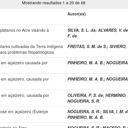
Mostrando resultados 1 a 20 de 68
Autor(es)
plátanos no Acre visando à
SILVA, S. L. da
;
ALVARES, V. de
F. de
tares cultivadas da Terra Indígena
FREITAS, S. M. de S.
;
SIVIERO, 
os problemas fitopatológicos.
e em açaizeiro causada por
PINHEIRO, M. A. B.
;
NOGUEIRA, 
e em açaizeiro, causada por
PINHEIRO, M. A. B.
;
NOGUEIRA, 
e em açaizeiro, causada por
OLIVEIRA, P. S. de
;
HERMÍNIO, 
NOGUEIRA, S. R.
cnose em açaizeiro (Euterpe
NOGUEIRA, S. R.
;
SILVA, I. M. 
PINHEIRO, M. A. B.
atoria no Acre.
NOGUEIRA, S. R.
;
MACEDO, P. E