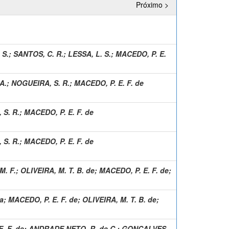
Próximo >
 S.
;
SANTOS, C. R.
;
LESSA, L. S.
;
MACEDO, P. E.
A.
;
NOGUEIRA, S. R.
;
MACEDO, P. E. F. de
S. R.
;
MACEDO, P. E. F. de
S. R.
;
MACEDO, P. E. F. de
M. F.
;
OLIVEIRA, M. T. B. de
;
MACEDO, P. E. F. de
;
da
;
MACEDO, P. E. F. de
;
OLIVEIRA, M. T. B. de
;
. F. de
;
ANDRADE NETO, R. de C.
;
GONCALVES,