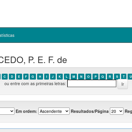
atísticas
EDO, P. E. F. de
C
D
E
F
G
H
I
J
K
L
M
N
O
P
Q
R
S
T
U
ou entre com as primeiras letras:
Em ordem:
Resultados/Página
Reg