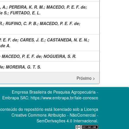
, A.
;
PEREIRA, K. R. M.
;
MACEDO, P. E. F. de
;
e S.
;
FURTADO, E. L.
R.
;
RUFINO, C. P. B.
;
MACEDO, P. E. F. de
;
 E. F. de
;
CARES, J. E.
;
CASTANEDA, N. E. N.
;
 de A.
;
MACEDO, P. E. F. de
;
NOGUEIRA, S. R.
de
;
MOREIRA, G. T. S.
Próximo >
Empresa Brasileira de Pesquisa Agropecuária -
Embrapa
SAC:
https://www.embrapa.br/fale-conosco
conteúdo do repositório está licenciado sob a Licença
Creative Commons
Atribuição - NãoComercial -
SemDerivações 4.0 Internacional.