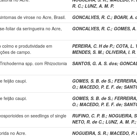
R. C.
;
LUNZ, A. M. P.
sintomas de virose no Acre, Brasil.
GONCALVES, R. C.
;
BOARI, A. d
e-foliar da seringueira no Acre,
GONCALVES, R. C.
;
GOMES, A. 
o colmo e produtividade em
PEREIRA, C. H de P.
;
COTA, L. 
dições de campo.
MENDES, S. M.
;
OLIVEIRA, I. R.
e Trichoderma spp. com Rhizoctonia
SANTOS, G. A. S. dos
;
GONCALV
 feijão caupi.
GOMES, S. B. de S.
;
FERREIRA, 
O.
;
MACEDO, P. E. F. de
;
SANTO
 feijão caupi.
GOMES, S. B. de S.
;
FERREIRA, 
O.
;
MACEDO, P. E. F. de
;
SANTO
eosporioides on seedlings of single
RUFINO, C. P. B.
;
NOGUEIRA, S.
NETO, R. de C.
;
LUNZ, A. M. P.
ida no Acre.
NOGUEIRA, S. R.
;
MACEDO, P. E