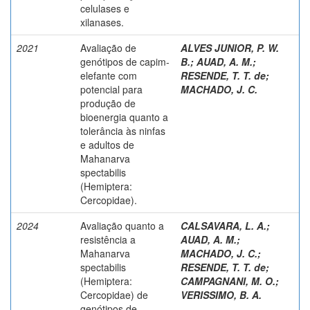
celulases e
xilanases.
2021
Avaliação de
ALVES JUNIOR, P. W.
genótipos de capim-
B.
;
AUAD, A. M.
;
elefante com
RESENDE, T. T. de
;
potencial para
MACHADO, J. C.
produção de
bioenergia quanto a
tolerância às ninfas
e adultos de
Mahanarva
spectabilis
(Hemiptera:
Cercopidae).
2024
Avaliação quanto a
CALSAVARA, L. A.
;
resistência a
AUAD, A. M.
;
Mahanarva
MACHADO, J. C.
;
spectabilis
RESENDE, T. T. de
;
(Hemiptera:
CAMPAGNANI, M. O.
;
Cercopidae) de
VERISSIMO, B. A.
genótipos de