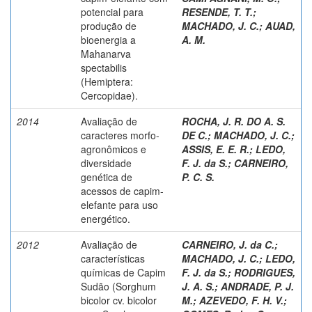
potencial para
RESENDE, T. T.
;
produção de
MACHADO, J. C.
;
AUAD,
bioenergia a
A. M.
Mahanarva
spectabilis
(Hemiptera:
Cercopidae).
2014
Avaliação de
ROCHA, J. R. DO A. S.
caracteres morfo-
DE C.
;
MACHADO, J. C.
;
agronômicos e
ASSIS, E. E. R.
;
LEDO,
diversidade
F. J. da S.
;
CARNEIRO,
genética de
P. C. S.
acessos de capim-
elefante para uso
energético.
2012
Avaliação de
CARNEIRO, J. da C.
;
características
MACHADO, J. C.
;
LEDO,
químicas de Capim
F. J. da S.
;
RODRIGUES,
Sudão (Sorghum
J. A. S.
;
ANDRADE, P. J.
bicolor cv. bicolor
M.
;
AZEVEDO, F. H. V.
;