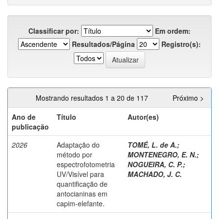
Classificar por:
Em ordem:
Resultados/Página
Registro(s):
Mostrando resultados 1 a 20 de 117
Próximo >
Ano de
Título
Autor(es)
publicação
2026
Adaptação do
TOMÉ, L. de A.
;
método por
MONTENEGRO, E. N.
;
espectrofotometria
NOGUEIRA, C. P.
;
UV/Visível para
MACHADO, J. C.
quantificação de
antocianinas em
capim-elefante.