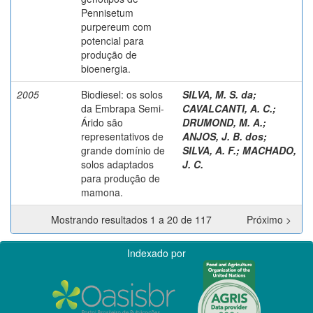
Pennisetum
purpereum com
potencial para
produção de
bioenergia.
2005
Biodiesel: os solos
SILVA, M. S. da
;
da Embrapa Semi-
CAVALCANTI, A. C.
;
Árido são
DRUMOND, M. A.
;
representativos de
ANJOS, J. B. dos
;
grande domínio de
SILVA, A. F.
;
MACHADO,
solos adaptados
J. C.
para produção de
mamona.
Mostrando resultados 1 a 20 de 117
Próximo >
Indexado por