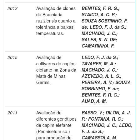
2012
Avaliação de clones
BENITES, F. R. G.
;
de Brachiaria
STAICO, A. C. P.
;
ruziziensis quanto a
SOUZA SOBRINHO, F.
tolerância a baixas
de
;
LEDO, F. J. da S.
;
temperaturas.
MACHADO, J. C.
;
SALES, K. N. DE
;
CAMARINHA, F.
2015
Avaliação de
LEDO, F. J. da S.
;
cultivares de capim-
TAVARES, M. A.
;
elefante na Zona da
MACHADO, J. C.
;
Mata de Minas
AZEVEDO, A. L. S.
;
Gerais.
PEREIRA, A. V.
;
SOUZA
SOBRINHO, F. de
;
BENITES, F. R. G.
;
AUAD, A. M.
2011
Avaliação de
BASSO, V.
;
DILON, A. J.
diferentes genótipos
P.
;
FONTANA, R. C.
;
de capim elefante
MACHADO, J. C.
;
LEDO,
(Pennisetum sp.)
F. J. da S.
;
para produção de
CAMASSOLA, M.