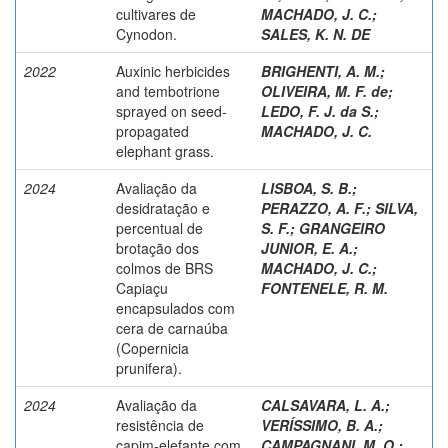
cultivares de
MACHADO, J. C.
;
Cynodon.
SALES, K. N. DE
2022
Auxinic herbicides
BRIGHENTI, A. M.
;
and tembotrione
OLIVEIRA, M. F. de
;
sprayed on seed-
LEDO, F. J. da S.
;
propagated
MACHADO, J. C.
elephant grass.
2024
Avaliação da
LISBOA, S. B.
;
desidratação e
PERAZZO, A. F.
;
SILVA,
percentual de
S. F.
;
GRANGEIRO
brotação dos
JUNIOR, E. A.
;
colmos de BRS
MACHADO, J. C.
;
Capiaçu
FONTENELE, R. M.
encapsulados com
cera de carnaúba
(Copernicia
prunifera).
2024
Avaliação da
CALSAVARA, L. A.
;
resistência de
VERÍSSIMO, B. A.
;
capim-elefante com
CAMPAGNANI, M. O.
;