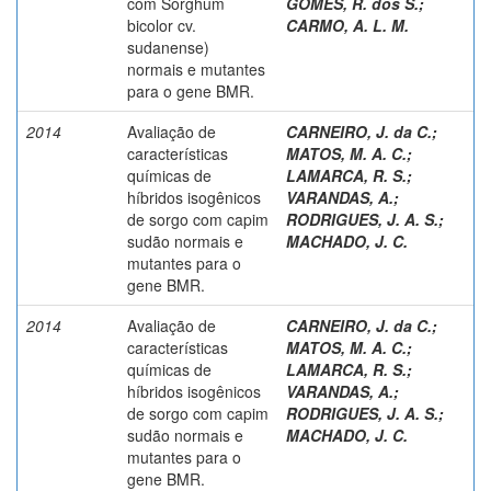
com Sorghum
GOMES, R. dos S.
;
bicolor cv.
CARMO, A. L. M.
sudanense)
normais e mutantes
para o gene BMR.
2014
Avaliação de
CARNEIRO, J. da C.
;
características
MATOS, M. A. C.
;
químicas de
LAMARCA, R. S.
;
híbridos isogênicos
VARANDAS, A.
;
de sorgo com capim
RODRIGUES, J. A. S.
;
sudão normais e
MACHADO, J. C.
mutantes para o
gene BMR.
2014
Avaliação de
CARNEIRO, J. da C.
;
características
MATOS, M. A. C.
;
químicas de
LAMARCA, R. S.
;
híbridos isogênicos
VARANDAS, A.
;
de sorgo com capim
RODRIGUES, J. A. S.
;
sudão normais e
MACHADO, J. C.
mutantes para o
gene BMR.