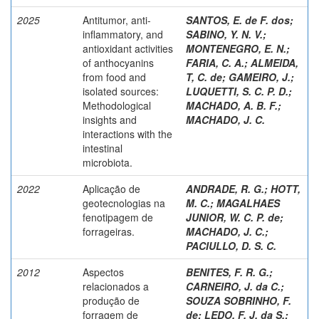
2025
Antitumor, anti-
SANTOS, E. de F. dos
;
inflammatory, and
SABINO, Y. N. V.
;
antioxidant activities
MONTENEGRO, E. N.
;
of anthocyanins
FARIA, C. A.
;
ALMEIDA,
from food and
T, C. de
;
GAMEIRO, J.
;
isolated sources:
LUQUETTI, S. C. P. D.
;
Methodological
MACHADO, A. B. F.
;
insights and
MACHADO, J. C.
interactions with the
intestinal
microbiota.
2022
Aplicação de
ANDRADE, R. G.
;
HOTT,
geotecnologias na
M. C.
;
MAGALHAES
fenotipagem de
JUNIOR, W. C. P. de
;
forrageiras.
MACHADO, J. C.
;
PACIULLO, D. S. C.
2012
Aspectos
BENITES, F. R. G.
;
relacionados a
CARNEIRO, J. da C.
;
produção de
SOUZA SOBRINHO, F.
forragem de
de
;
LEDO, F. J. da S.
;