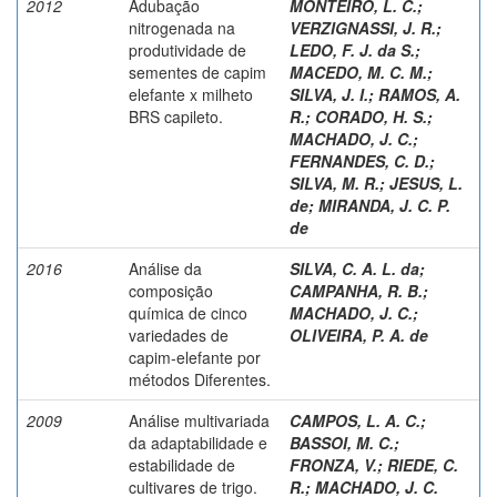
2012
Adubação
MONTEIRO, L. C.
;
nitrogenada na
VERZIGNASSI, J. R.
;
produtividade de
LEDO, F. J. da S.
;
sementes de capim
MACEDO, M. C. M.
;
elefante x milheto
SILVA, J. I.
;
RAMOS, A.
BRS capileto.
R.
;
CORADO, H. S.
;
MACHADO, J. C.
;
FERNANDES, C. D.
;
SILVA, M. R.
;
JESUS, L.
de
;
MIRANDA, J. C. P.
de
2016
Análise da
SILVA, C. A. L. da
;
composição
CAMPANHA, R. B.
;
química de cinco
MACHADO, J. C.
;
variedades de
OLIVEIRA, P. A. de
capim-elefante por
métodos Diferentes.
2009
Análise multivariada
CAMPOS, L. A. C.
;
da adaptabilidade e
BASSOI, M. C.
;
estabilidade de
FRONZA, V.
;
RIEDE, C.
cultivares de trigo.
R.
;
MACHADO, J. C.