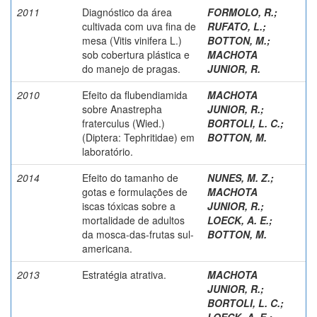
2011
Diagnóstico da área
FORMOLO, R.
;
cultivada com uva fina de
RUFATO, L.
;
mesa (Vitis vinifera L.)
BOTTON, M.
;
sob cobertura plástica e
MACHOTA
do manejo de pragas.
JUNIOR, R.
2010
Efeito da flubendiamida
MACHOTA
sobre Anastrepha
JUNIOR, R.
;
fraterculus (Wied.)
BORTOLI, L. C.
;
(Diptera: Tephritidae) em
BOTTON, M.
laboratório.
2014
Efeito do tamanho de
NUNES, M. Z.
;
gotas e formulações de
MACHOTA
iscas tóxicas sobre a
JUNIOR, R.
;
mortalidade de adultos
LOECK, A. E.
;
da mosca-das-frutas sul-
BOTTON, M.
americana.
2013
Estratégia atrativa.
MACHOTA
JUNIOR, R.
;
BORTOLI, L. C.
;
LOECK, A. E.
;