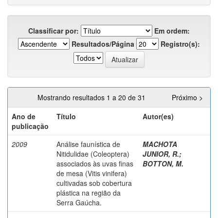
Classificar por:
Em ordem:
Resultados/Página
Registro(s):
Mostrando resultados 1 a 20 de 31
Próximo >
Ano de
Título
Autor(es)
publicação
2009
Análise faunística de
MACHOTA
Nitidulidae (Coleoptera)
JUNIOR, R.
;
associados às uvas finas
BOTTON, M.
de mesa (Vitis vinifera)
cultivadas sob cobertura
plástica na região da
Serra Gaúcha.