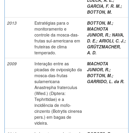
GARCIA, F. R. M.
;
BOTTON, M.
2013
Estratégias para o
BOTTON, M.
;
monitoramento e
MACHOTA
controle da mosca-das-
JUNIOR, R.
;
NAVA,
frutas sul-americana em
D. E.
;
ARIOLI, C. J.
;
fruteiras de clima
GRÜTZMACHER,
temperado.
A. D.
2009
Interação entre as
MACHOTA
picadas de oviposição da
JUNIOR, R.
;
mosca-das-frutas
BOTTON, M.
;
sulamericana
GARRIDO, L. da R.
Anastrepha fraterculus
(Wied.) (Diptera:
Tephritidae) e a
incidência de mofo-
cinzento (Botrytis cinerea
pers.) em bagas de
videira.