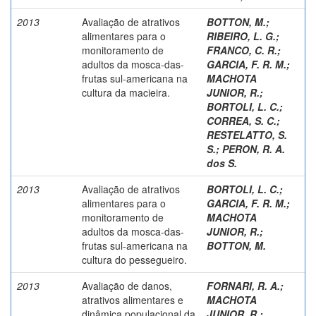
2013
Avaliação de atrativos
BOTTON, M.
;
alimentares para o
RIBEIRO, L. G.
;
monitoramento de
FRANCO, C. R.
;
adultos da mosca-das-
GARCIA, F. R. M.
;
frutas sul-americana na
MACHOTA
cultura da macieira.
JUNIOR, R.
;
BORTOLI, L. C.
;
CORREA, S. C.
;
RESTELATTO, S.
S.
;
PERON, R. A.
dos S.
2013
Avaliação de atrativos
BORTOLI, L. C.
;
alimentares para o
GARCIA, F. R. M.
;
monitoramento de
MACHOTA
adultos da mosca-das-
JUNIOR, R.
;
frutas sul-americana na
BOTTON, M.
cultura do pessegueiro.
2013
Avaliação de danos,
FORNARI, R. A.
;
atrativos alimentares e
MACHOTA
dinâmica populacional da
JUNIOR, R.
;