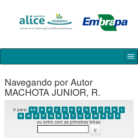
Skip
navigation
Navegando por Autor
MACHOTA JUNIOR, R.
Ir para:
0-9
A
B
C
D
E
F
G
H
I
J
K
L
M
N
O
P
Q
R
S
T
U
V
W
X
Y
Z
ou entre com as primeiras letras: