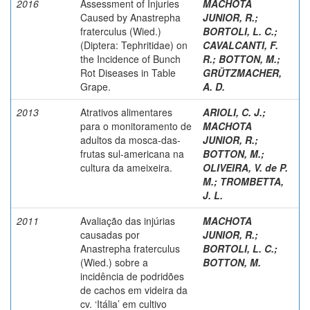
2016
Assessment of Injuries
MACHOTA
Caused by Anastrepha
JUNIOR, R.
;
fraterculus (Wied.)
BORTOLI, L. C.
;
(Diptera: Tephritidae) on
CAVALCANTI, F.
the Incidence of Bunch
R.
;
BOTTON, M.
;
Rot Diseases in Table
GRÜTZMACHER,
Grape.
A. D.
2013
Atrativos alimentares
ARIOLI, C. J.
;
para o monitoramento de
MACHOTA
adultos da mosca-das-
JUNIOR, R.
;
frutas sul-americana na
BOTTON, M.
;
cultura da ameixeira.
OLIVEIRA, V. de P.
M.
;
TROMBETTA,
J. L.
2011
Avaliação das injúrias
MACHOTA
causadas por
JUNIOR, R.
;
Anastrepha fraterculus
BORTOLI, L. C.
;
(Wied.) sobre a
BOTTON, M.
incidência de podridões
de cachos em videira da
cv. ‘Itália’ em cultivo