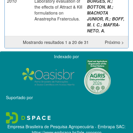
2010
Laboratory evaluation of
BORGES, R.
;
the effects of Attract & Kill
BOTTON, M.
;
formulations on
MACHOTA
Anastrepha Fraterculus.
JUNIOR, R.
;
BOFF,
M. I. C.
;
MAFRA-
NETO, A.
Mostrando resultados 1 a 20 de 31
Próximo >
Indexado por
Suportado por
Empresa Brasileira de Pesquisa Agropecuária - Embrapa
SAC:
https://www.embrapa.br/fale-conosco