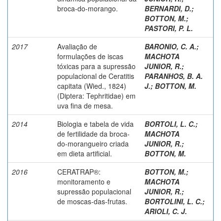
broca-do-morango.
BERNARDI, D.
;
BOTTON, M.
;
PASTORI, P. L.
2017
Avaliação de
BARONIO, C. A.
;
formulações de iscas
MACHOTA
tóxicas para a supressão
JUNIOR, R.
;
populacional de Ceratitis
PARANHOS, B. A.
capitata (Wied., 1824)
J.
;
BOTTON, M.
(Diptera: Tephritidae) em
uva fina de mesa.
2014
Biologia e tabela de vida
BORTOLI, L. C.
;
de fertilidade da broca-
MACHOTA
do-morangueiro criada
JUNIOR, R.
;
em dieta artificial.
BOTTON, M.
2016
CERATRAP®:
BOTTON, M.
;
monitoramento e
MACHOTA
supressão populacional
JUNIOR, R.
;
de moscas-das-frutas.
BORTOLINI, L. C.
;
ARIOLI, C. J.